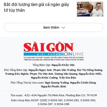
Bắt đối tượng làm giả cả ngàn giấy
tờ tùy thân
Xem thêm
Tổng Biên tập:
Nguyễn Khắc Văn
Phó Tổng Biên tập:
Nguyễn Ngọc Anh
,
Phạm Văn Trường
,
Bùi Thị Hồng Sương
,
Trương Đức Nghĩa
,
Phạm Thị Vân Anh
,
Dương Văn Quang
,
Nguyễn Đức Hiển
,
Nguyễn Khắc Cường
,
Trần Gia Bảo
Phó Tổng Thư ký tòa soạn:
Ngô Quang Trưởng
,
Nguyễn Chiến Dũng
,
Nguyễn Phước Bình
Tòa soạn
: 432-434 Nguyễn Thị Minh Khai, Phường Bàn Cờ, TP.HCM
Điện thoại Báo SGGP
: (028) 3.9294.091, 3.9294.092, 3.9294.093,
3.9294.097, 3.9294.098