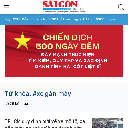
中文
SGGP Đầu tư Tài chính
SGGP Thể Thao
English Edition
SGGP Epaper
Từ khóa:
#xe gắn máy
có
25
kết quả
TPHCM quy định mới về xe mô tô, xe