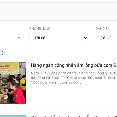
CHUYÊN MỤC
DẠNG BÀI
ÔI
Hàng ngàn công nhân ấm lòng bữa cơm Đ
Ngày 19-11, Công đoàn cơ sở và lãnh đạo Công ty TNH
(phường Tân Hiệp, TPHCM) tổ chức "Bữa cơm đại đoàn 
1.000 đoàn viên, người lao động.