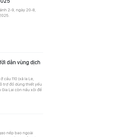
2025
nh 2-9, ngày 20-8,
2025.
ười dân vùng dịch
 cầu 110 (xã Ia Le,
 trợ đồ dùng thiết yếu
 Gia Lai còn nấu xôi để
 gạo nếp bao ngoài