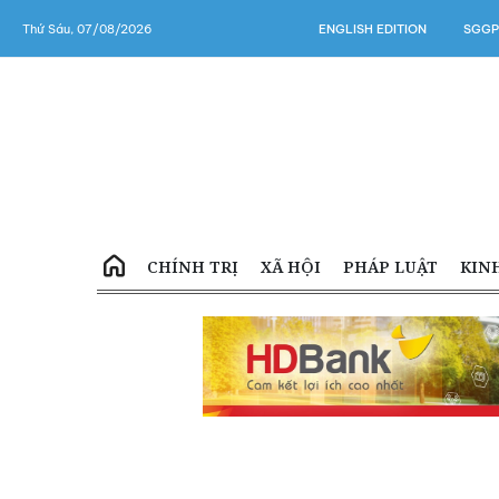
Thứ Sáu, 07/08/2026
ENGLISH EDITION
SGGP
CHÍNH TRỊ
XÃ HỘI
PHÁP LUẬT
KIN