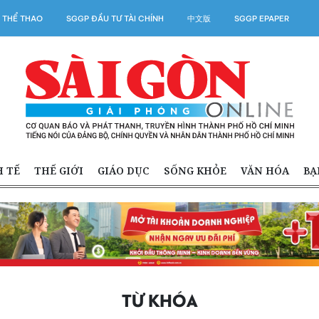
 THỂ THAO
SGGP ĐẦU TƯ TÀI CHÍNH
中文版
SGGP EPAPER
H TẾ
THẾ GIỚI
GIÁO DỤC
SỐNG KHỎE
VĂN HÓA
BẠ
TỪ KHÓA