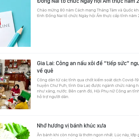
Đồng Nai tổ chức Ngày hội Ẩm thực năm 
Chào mừng 80 năm Cách mạng Tháng Tám và Quốc khá
tỉnh Đồng Nai tổ chức Ngày hội Ẩm thực cấp tỉnh năm 
Gia Lai: Công an nấu xôi để “tiếp sức” ng
về quê
Công dân từ các tỉnh qua chốt kiểm soát dịch Covid-19 ở
huyện Chư Pưh, tỉnh Gia Lai) được ngành chức năng hỗ
như xăng, nước. Bên cạnh đó, Hội Phụ nữ Công an tỉnh
hỗ trợ người dân.
Nhớ hương vị bánh khúc xưa
Ăn bánh khi còn nóng là thơm ngon nhất. Lúc này, lớp