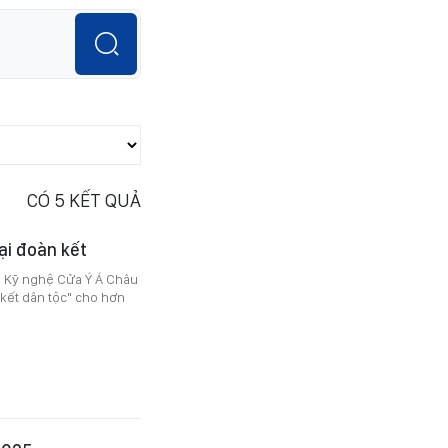
CÓ
5
KẾT QUẢ
ại đoàn kết
H Kỹ nghệ Cửa Ý Á Châu
kết dân tộc" cho hơn