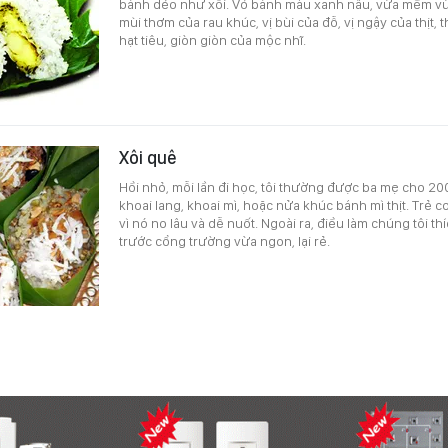
bánh dẻo như xôi. Vỏ bánh màu xanh nâu, vừa mềm vừ
mùi thơm của rau khúc, vị bùi của đỗ, vị ngậy của thịt
hạt tiêu, giòn giòn của mộc nhĩ.
Xôi quê
Hồi nhỏ, mỗi lần đi học, tôi thường được ba mẹ cho 20
khoai lang, khoai mì, hoặc nửa khúc bánh mì thịt. Trẻ c
vì nó no lâu và dễ nuốt. Ngoài ra, điều làm chúng tôi th
trước cổng trường vừa ngon, lại rẻ.