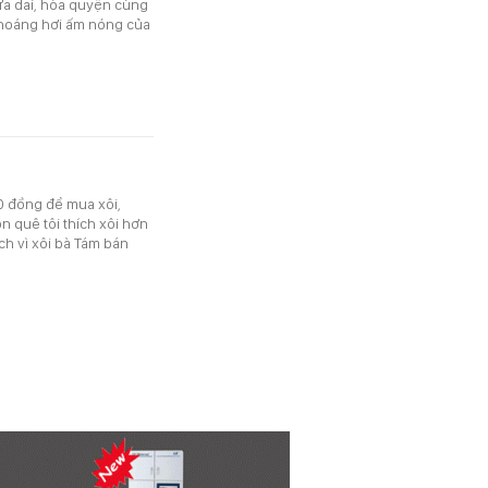
a dai, hòa quyện cùng
, thoáng hơi ấm nóng của
0 đồng để mua xôi,
on quê tôi thích xôi hơn
ích vì xôi bà Tám bán