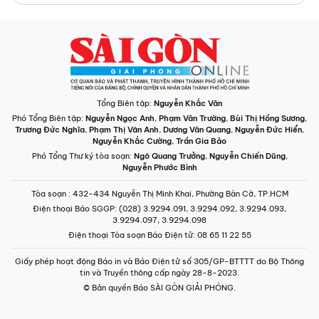
Tổng Biên tập:
Nguyễn Khắc Văn
Phó Tổng Biên tập:
Nguyễn Ngọc Anh
,
Phạm Văn Trường
,
Bùi Thị Hồng Sương
,
Trương Đức Nghĩa
,
Phạm Thị Vân Anh
,
Dương Văn Quang
,
Nguyễn Đức Hiển
,
Nguyễn Khắc Cường
,
Trần Gia Bảo
Phó Tổng Thư ký tòa soạn:
Ngô Quang Trưởng
,
Nguyễn Chiến Dũng
,
Nguyễn Phước Bình
Tòa soạn
: 432-434 Nguyễn Thị Minh Khai, Phường Bàn Cờ, TP.HCM
Điện thoại Báo SGGP
: (028) 3.9294.091, 3.9294.092, 3.9294.093,
3.9294.097, 3.9294.098
Điện thoại Tòa soạn Báo Điện tử
: 08 65 11 22 55
Giấy phép hoạt động Báo in và Báo Điện tử số 305/GP-BTTTT do Bộ Thông
tin và Truyền thông cấp ngày 28-8-2023.
© Bản quyền Báo SÀI GÒN GIẢI PHÓNG.