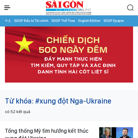
中文
SGGP Đầu tư Tài chính
SGGP Thể Thao
English Edition
SGGP Epaper
Từ khóa:
#xung đột Nga-Ukraine
có
52
kết quả
Tổng thống Mỹ tìm hướng kết thúc