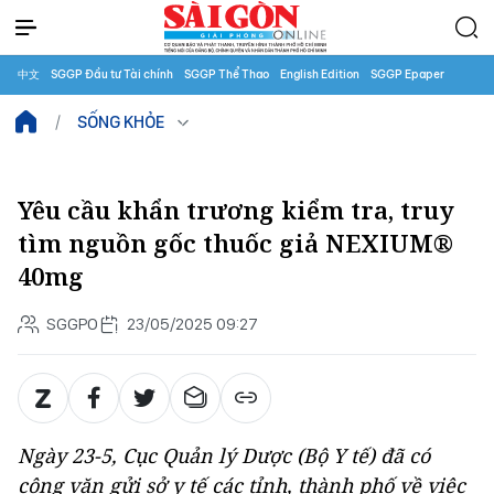
中文
SGGP Đầu tư Tài chính
SGGP Thể Thao
English Edition
SGGP Epaper
SỐNG KHỎE
Yêu cầu khẩn trương kiểm tra, truy
tìm nguồn gốc thuốc giả NEXIUM®
40mg
SGGPO
23/05/2025 09:27
Ngày 23-5, Cục Quản lý Dược (Bộ Y tế) đã có
công văn gửi sở y tế các tỉnh, thành phố về việc