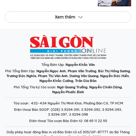
Xem thêm
Tổng Biên tập:
Nguyễn Khắc Văn
Phó Tổng Biên tập:
Nguyễn Ngọc Anh
,
Phạm Văn Trường
,
Bùi Thị Hồng Sương
,
Trương Đức Nghĩa
,
Phạm Thị Vân Anh
,
Dương Văn Quang
,
Nguyễn Đức Hiển
,
Nguyễn Khắc Cường
,
Trần Gia Bảo
Phó Tổng Thư ký tòa soạn:
Ngô Quang Trưởng
,
Nguyễn Chiến Dũng
,
Nguyễn Phước Bình
Tòa soạn
: 432-434 Nguyễn Thị Minh Khai, Phường Bàn Cờ, TP.HCM
Điện thoại Báo SGGP
: (028) 3.9294.091, 3.9294.092, 3.9294.093,
3.9294.097, 3.9294.098
Điện thoại Tòa soạn Báo Điện tử
: 08 65 11 22 55
Giấy phép hoạt động Báo in và Báo Điện tử số 305/GP-BTTTT do Bộ Thông