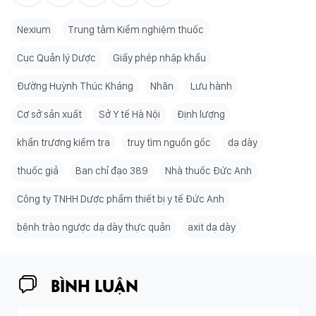
Nexium
Trung tâm Kiểm nghiệm thuốc
Cục Quản lý Dược
Giấy phép nhập khẩu
Đường Huỳnh Thúc Kháng
Nhãn
Lưu hành
Cơ sở sản xuất
Sở Y tế Hà Nội
Định lượng
khẩn trương kiểm tra
truy tìm nguồn gốc
dạ dày
thuốc giả
Ban chỉ đạo 389
Nhà thuốc Đức Anh
Công ty TNHH Dược phẩm thiết bị y tế Đức Anh
bệnh trào ngược dạ dày thực quản
axit dạ dày
BÌNH LUẬN