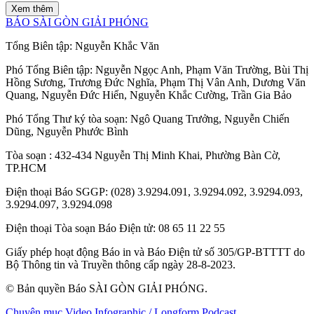
Xem thêm
BÁO SÀI GÒN GIẢI PHÓNG
Tổng Biên tập:
Nguyễn Khắc Văn
Phó Tổng Biên tập:
Nguyễn Ngọc Anh
,
Phạm Văn Trường
,
Bùi Thị
Hồng Sương
,
Trương Đức Nghĩa
,
Phạm Thị Vân Anh
,
Dương Văn
Quang
,
Nguyễn Đức Hiển
,
Nguyễn Khắc Cường
,
Trần Gia Bảo
Phó Tổng Thư ký tòa soạn:
Ngô Quang Trưởng
,
Nguyễn Chiến
Dũng
,
Nguyễn Phước Bình
Tòa soạn
: 432-434 Nguyễn Thị Minh Khai, Phường Bàn Cờ,
TP.HCM
Điện thoại Báo SGGP
: (028) 3.9294.091, 3.9294.092, 3.9294.093,
3.9294.097, 3.9294.098
Điện thoại Tòa soạn Báo Điện tử
: 08 65 11 22 55
Giấy phép hoạt động Báo in và Báo Điện tử số 305/GP-BTTTT do
Bộ Thông tin và Truyền thông cấp ngày 28-8-2023.
© Bản quyền Báo SÀI GÒN GIẢI PHÓNG.
Chuyên mục
Video
Infographic / Longform
Podcast