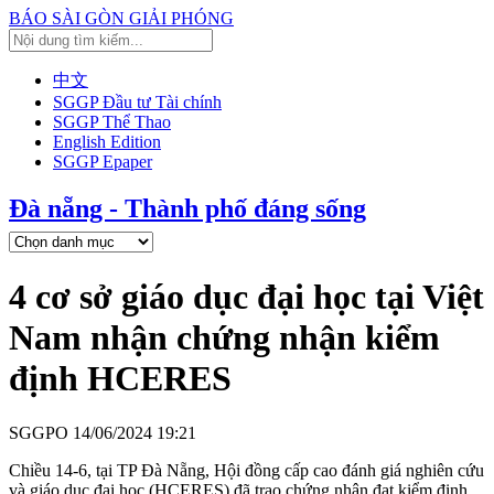
BÁO SÀI GÒN GIẢI PHÓNG
中文
SGGP Đầu tư Tài chính
SGGP Thể Thao
English Edition
SGGP Epaper
Đà nẵng - Thành phố đáng sống
4 cơ sở giáo dục đại học tại Việt
Nam nhận chứng nhận kiểm
định HCERES
SGGPO
14/06/2024 19:21
Chiều 14-6, tại TP Đà Nẵng, Hội đồng cấp cao đánh giá nghiên cứu
và giáo dục đại học (HCERES) đã trao chứng nhận đạt kiểm định