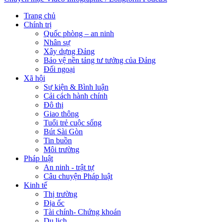
Trang chủ
Chính trị
Quốc phòng – an ninh
Nhân sự
Xây dựng Đảng
Bảo vệ nền tảng tư tưởng của Đảng
Đối ngoại
Xã hội
Sự kiện & Bình luận
Cải cách hành chính
Đô thị
Giao thông
Tuổi trẻ cuộc sống
Bút Sài Gòn
Tin buồn
Môi trường
Pháp luật
An ninh - trật tự
Câu chuyện Pháp luật
Kinh tế
Thị trường
Địa ốc
Tài chính- Chứng khoán
Du lịch