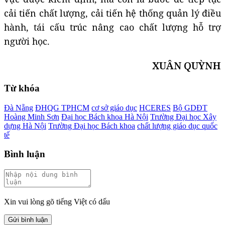
cải tiến chất lượng, cải tiến hệ thống quản lý điều
hành, tái cấu trúc nâng cao chất lượng hỗ trợ
người học.
XUÂN QUỲNH
Từ khóa
Đà Nẵng
ĐHQG TPHCM
cơ sở giáo dục
HCERES
Bộ GDĐT
Hoàng Minh Sơn
Đại học Bách khoa Hà Nội
Trường Đại học Xây
dựng Hà Nội
Trường Đại học Bách khoa
chất lượng giáo dục quốc
tế
Bình luận
Xin vui lòng gõ tiếng Việt có dấu
Gửi bình luận