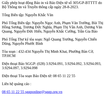
Giấy phép hoạt động Báo in và Báo Điện tử số 305/GP-BTTTT do
Bộ Thông tin và Truyền thông cấp ngày 28-8-2023.
Tổng Biên tập:
Nguyễn Khắc Văn
Phó Tổng Biên tập:
Nguyễn Ngọc Anh
,
Phạm Văn Trường
,
Bùi Thị
Hồng Sương
,
Trương Đức Nghĩa
,
Phạm Thị Vân Anh
,
Dương Văn
Quang
,
Nguyễn Đức Hiển
,
Nguyễn Khắc Cường
,
Trần Gia Bảo
Phó Tổng Thư ký tòa soạn:
Ngô Quang Trưởng
,
Nguyễn Chiến
Dũng
,
Nguyễn Phước Bình
Tòa soạn : 432-434 Nguyễn Thị Minh Khai, Phường Bàn Cờ,
TP.HCM
Điện thoại Báo SGGP: (028) 3.9294.091, 3.9294.092, 3.9294.093,
3.9294.097, 3.9294.098
Điện thoại Tòa soạn Báo Điện tử: 08 65 11 22 55
Liên hệ quảng cáo :
08 65 11 22 55
sggponline@sggp.org.vn