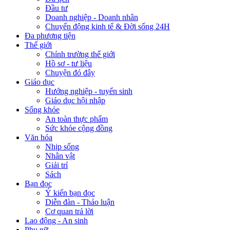
Đầu tư
Doanh nghiệp - Doanh nhân
Chuyển động kinh tế & Đời sống 24H
Đa phương tiện
Thế giới
Chính trường thế giới
Hồ sơ - tư liệu
Chuyện đó đây
Giáo dục
Hướng nghiệp - tuyển sinh
Giáo dục hội nhập
Sống khỏe
An toàn thực phẩm
Sức khỏe cộng đồng
Văn hóa
Nhịp sống
Nhân vật
Giải trí
Sách
Bạn đọc
Ý kiến bạn đọc
Diễn đàn - Thảo luận
Cơ quan trả lời
Lao động - An sinh
Phụ nữ