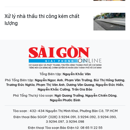
Xử lý nhà thầu thi công kém chất
lượng
Tổng Biên tập:
Nguyễn Khắc Văn
Phó Tổng Biên tập:
Nguyễn Ngọc Anh
,
Phạm Văn Trường
,
Bùi Thị Hồng Sương
,
Trương Đức Nghĩa
,
Phạm Thị Vân Anh
,
Dương Văn Quang
,
Nguyễn Đức Hiển
,
Nguyễn Khắc Cường
,
Trần Gia Bảo
Phó Tổng Thư ký tòa soạn:
Ngô Quang Trưởng
,
Nguyễn Chiến Dũng
,
Nguyễn Phước Bình
Tòa soạn
: 432-434 Nguyễn Thị Minh Khai, Phường Bàn Cờ, TP.HCM
Điện thoại Báo SGGP
: (028) 3.9294.091, 3.9294.092, 3.9294.093,
3.9294.097, 3.9294.098
Điện thoại Tòa soạn Báo Điện tử
: 08 65 11 22 55