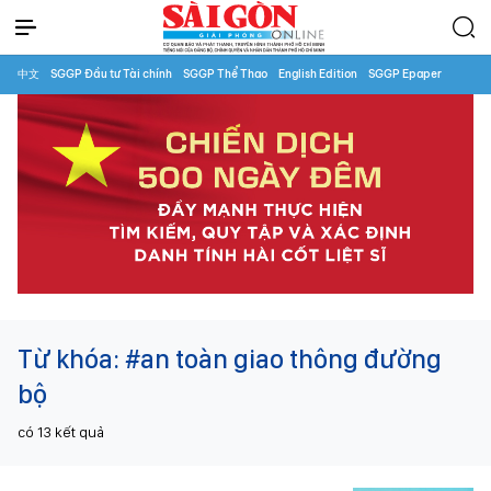
中文
SGGP Đầu tư Tài chính
SGGP Thể Thao
English Edition
SGGP Epaper
Từ khóa:
#an toàn giao thông đường
bộ
có
13
kết quả