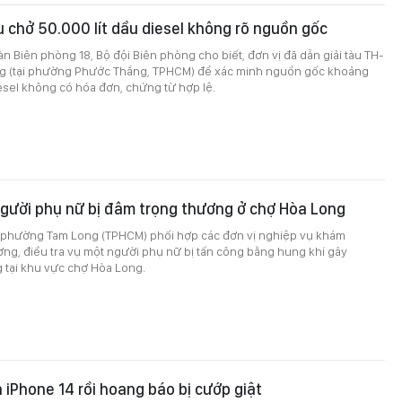
u chở 50.000 lít dầu diesel không rõ nguồn gốc
àn Biên phòng 18, Bộ đội Biên phòng cho biết, đơn vị đã dẫn giải tàu TH-
g (tại phường Phước Thắng, TPHCM) để xác minh nguồn gốc khoảng
iesel không có hóa đơn, chứng từ hợp lệ.
người phụ nữ bị đâm trọng thương ở chợ Hòa Long
n phường Tam Long (TPHCM) phối hợp các đơn vị nghiệp vụ khám
ng, điều tra vụ một người phụ nữ bị tấn công bằng hung khí gây
 tại khu vực chợ Hòa Long.
 iPhone 14 rồi hoang báo bị cướp giật