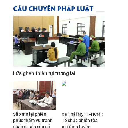
CÂU CHUYỆN PHÁP LUẬT
Lửa ghen thiêu rụi tương lai
Sắp mở lại phiên
Xã Thái Mỹ (TPHCM):
phúc thẩm vụ tranh
Tổ chức phiên tòa
chấp di sản của cố
giả định tuyên