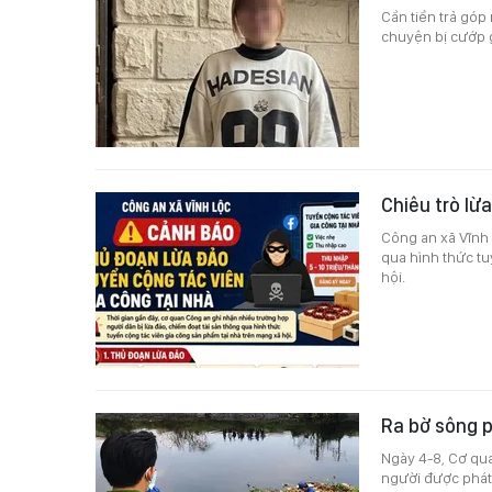
Cần tiền trả góp 
chuyện bị cướp 
Chiêu trò lừ
Công an xã Vĩnh 
qua hình thức tu
hội.
Ra bờ sông p
Ngày 4-8, Cơ qu
người được phát