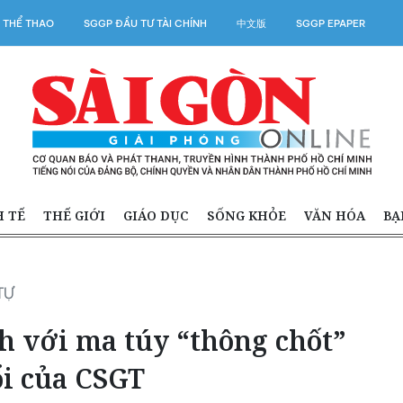
 THỂ THAO
SGGP ĐẦU TƯ TÀI CHÍNH
中文版
SGGP EPAPER
H TẾ
THẾ GIỚI
GIÁO DỤC
SỐNG KHỎE
VĂN HÓA
BẠ
TỰ
h với ma túy “thông chốt”
ổi của CSGT