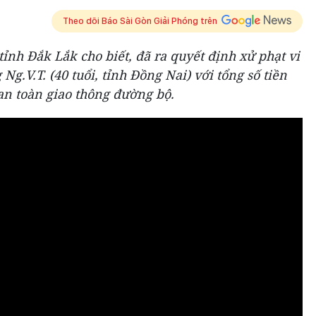
Theo dõi Báo Sài Gòn Giải Phóng trên
nh Đắk Lắk cho biết, đã ra quyết định xử phạt vi
g.V.T. (40 tuổi, tỉnh Đồng Nai) với tổng số tiền
 an toàn giao thông đường bộ.