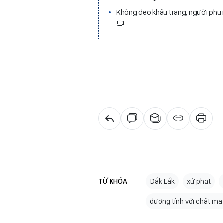
Không đeo khẩu trang, người phụ 
TỪ KHÓA
Đắk Lắk
xử phạt
dương tính với chất ma