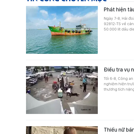
Phát hiện tà
Ngày 7-8, Hải đo
92812-TS về cản
50.000 lít dầu d
Điều tra vụ 
Tối 6-8, Công a
nghiệm hiện trườ
thương tích nặng
Thiếu nữ bán