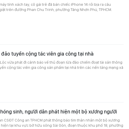
máy tính xách tay, cô gái trẻ đã bán chiếc iPhone 14 rồi bịa ra câu
giật trên đường Phan Chu Trinh, phường Tăng Nhơn Phú, TPHCM.
a đảo tuyển cộng tác viên gia công tại nhà
Lộc vừa phát đi cảnh báo về thủ đoạn lừa đảo chiếm đoạt tài sản thông
yển cộng tác viên gia công sản phẩm tại nhà trên các nền tảng mạng xã
hóng sinh, người dân phát hiện một bộ xương người
an CSĐT Công an TPHCM phát thông báo tìm thân nhân một bộ xương
 hiện tại khu vực bờ hữu sông Sài Gòn, đoạn thuộc khu phố 18, phường