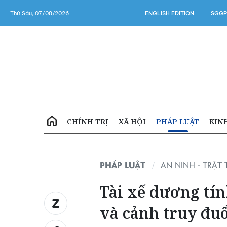
Thứ Sáu, 07/08/2026
ENGLISH EDITION
SGGP
CHÍNH TRỊ
XÃ HỘI
PHÁP LUẬT
KIN
PHÁP LUẬT
AN NINH - TRẬT 
Tài xế dương tín
và cảnh truy đu