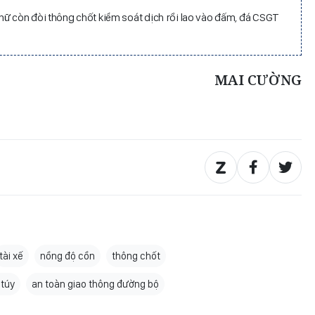
nữ còn đòi thông chốt kiểm soát dịch rồi lao vào đấm, đá CSGT
MAI CƯỜNG
tài xế
nồng độ cồn
thông chốt
 túy
an toàn giao thông đường bộ