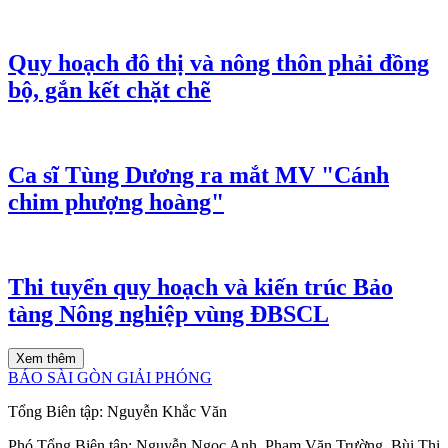
Quy hoạch đô thị và nông thôn phải đồng
bộ, gắn kết chặt chẽ
Ca sĩ Tùng Dương ra mắt MV "Cánh
chim phượng hoàng"
Thi tuyển quy hoạch và kiến trúc Bảo
tàng Nông nghiệp vùng ĐBSCL
Xem thêm
BÁO SÀI GÒN GIẢI PHÓNG
Tổng Biên tập:
Nguyễn Khắc Văn
Phó Tổng Biên tập:
Nguyễn Ngọc Anh
,
Phạm Văn Trường
,
Bùi Thị