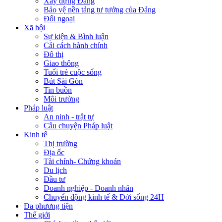
Xây dựng Đảng
Bảo vệ nền tảng tư tưởng của Đảng
Đối ngoại
Xã hội
Sự kiện & Bình luận
Cải cách hành chính
Đô thị
Giao thông
Tuổi trẻ cuộc sống
Bút Sài Gòn
Tin buồn
Môi trường
Pháp luật
An ninh - trật tự
Câu chuyện Pháp luật
Kinh tế
Thị trường
Địa ốc
Tài chính- Chứng khoán
Du lịch
Đầu tư
Doanh nghiệp - Doanh nhân
Chuyển động kinh tế & Đời sống 24H
Đa phương tiện
Thế giới