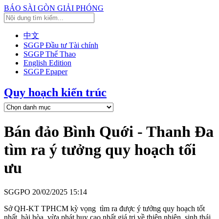
BÁO SÀI GÒN GIẢI PHÓNG
中文
SGGP Đầu tư Tài chính
SGGP Thể Thao
English Edition
SGGP Epaper
Quy hoạch kiến trúc
Bán đảo Bình Quới - Thanh Đa
tìm ra ý tưởng quy hoạch tối
ưu
SGGPO
20/02/2025 15:14
Sở QH-KT TPHCM kỳ vọng tìm ra được ý tưởng quy hoạch tốt
nhất, hài hòa, vừa phát huy cao nhất giá trị về thiên nhiên, sinh thái,