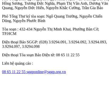
Hồng Sương
,
Trương Đức Nghĩa
,
Phạm Thị Vân Anh
,
Dương Văn
Quang
,
Nguyễn Đức Hiển
,
Nguyễn Khắc Cường
,
Trần Gia Bảo
Phó Tổng Thư ký tòa soạn:
Ngô Quang Trưởng
,
Nguyễn Chiến
Dũng
,
Nguyễn Phước Bình
Tòa soạn : 432-434 Nguyễn Thị Minh Khai, Phường Bàn Cờ,
TP.HCM
Điện thoại Báo SGGP: (028) 3.9294.091, 3.9294.092, 3.9294.093,
3.9294.097, 3.9294.098
Điện thoại Tòa soạn Báo Điện tử: 08 65 11 22 55
Liên hệ quảng cáo :
08 65 11 22 55
sggponline@sggp.org.vn