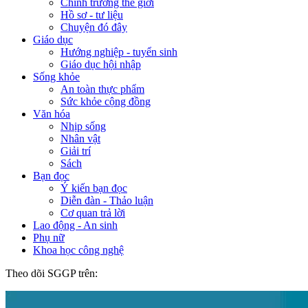
Chính trường thế giới
Hồ sơ - tư liệu
Chuyện đó đây
Giáo dục
Hướng nghiệp - tuyển sinh
Giáo dục hội nhập
Sống khỏe
An toàn thực phẩm
Sức khỏe cộng đồng
Văn hóa
Nhịp sống
Nhân vật
Giải trí
Sách
Bạn đọc
Ý kiến bạn đọc
Diễn đàn - Thảo luận
Cơ quan trả lời
Lao động - An sinh
Phụ nữ
Khoa học công nghệ
Theo dõi SGGP trên: