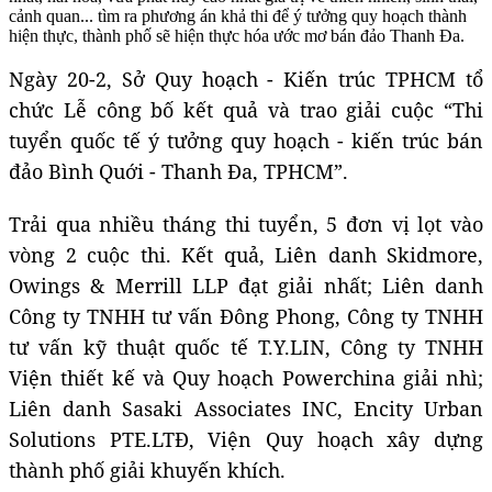
cảnh quan... tìm ra phương án khả thi để ý tưởng quy hoạch thành
hiện thực, thành phố sẽ hiện thực hóa ước mơ bán đảo Thanh Đa.
Ngày 20-2, Sở Quy hoạch - Kiến trúc TPHCM tổ
chức Lễ công bố kết quả và trao giải cuộc “Thi
tuyển quốc tế ý tưởng quy hoạch - kiến trúc bán
đảo Bình Quới - Thanh Đa, TPHCM”.
Trải qua nhiều tháng thi tuyển, 5 đơn vị lọt vào
vòng 2 cuộc thi. Kết quả, Liên danh Skidmore,
Owings & Merrill LLP đạt giải nhất; Liên danh
Công ty TNHH tư vấn Đông Phong, Công ty TNHH
tư vấn kỹ thuật quốc tế T.Y.LIN, Công ty TNHH
Viện thiết kế và Quy hoạch Powerchina giải nhì;
Liên danh Sasaki Associates INC, Encity Urban
Solutions PTE.LTĐ, Viện Quy hoạch xây dựng
thành phố giải khuyến khích.