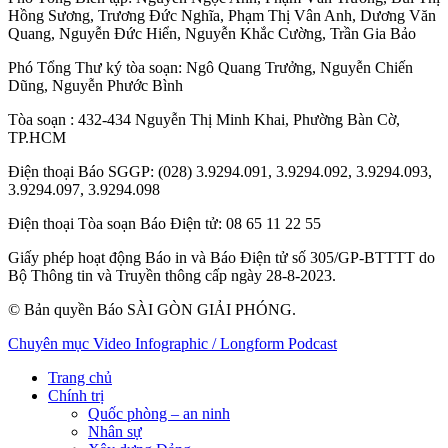
Hồng Sương
,
Trương Đức Nghĩa
,
Phạm Thị Vân Anh
,
Dương Văn
Quang
,
Nguyễn Đức Hiển
,
Nguyễn Khắc Cường
,
Trần Gia Bảo
Phó Tổng Thư ký tòa soạn:
Ngô Quang Trưởng
,
Nguyễn Chiến
Dũng
,
Nguyễn Phước Bình
Tòa soạn
: 432-434 Nguyễn Thị Minh Khai, Phường Bàn Cờ,
TP.HCM
Điện thoại Báo SGGP
: (028) 3.9294.091, 3.9294.092, 3.9294.093,
3.9294.097, 3.9294.098
Điện thoại Tòa soạn Báo Điện tử
: 08 65 11 22 55
Giấy phép hoạt động Báo in và Báo Điện tử số 305/GP-BTTTT do
Bộ Thông tin và Truyền thông cấp ngày 28-8-2023.
© Bản quyền Báo SÀI GÒN GIẢI PHÓNG.
Chuyên mục
Video
Infographic / Longform
Podcast
Trang chủ
Chính trị
Quốc phòng – an ninh
Nhân sự