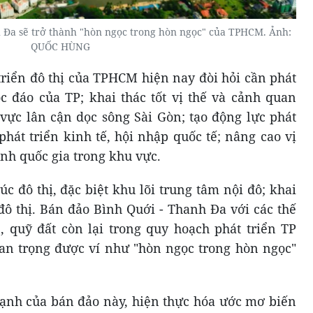
 Đa sẽ trở thành "hòn ngọc trong hòn ngọc" của TPHCM. Ảnh:
QUỐC HÙNG
riển đô thị của TPHCM hiện nay đòi hỏi cần phát
ộc đáo của TP; khai thác tốt vị thế và cảnh quan
 vực lân cận dọc sông Sài Gòn; tạo động lực phát
phát triển kinh tế, hội nhập quốc tế; nâng cao vị
anh quốc gia trong khu vực.
rúc đô thị, đặc biệt khu lõi trung tâm nội đô; khai
đô thị. Bán đảo Bình Quới - Thanh Đa với các thế
 quỹ đất còn lại trong quy hoạch phát triển TP
uan trọng được ví như "hòn ngọc trong hòn ngọc"
 mạnh của bán đảo này, hiện thực hóa ước mơ biến