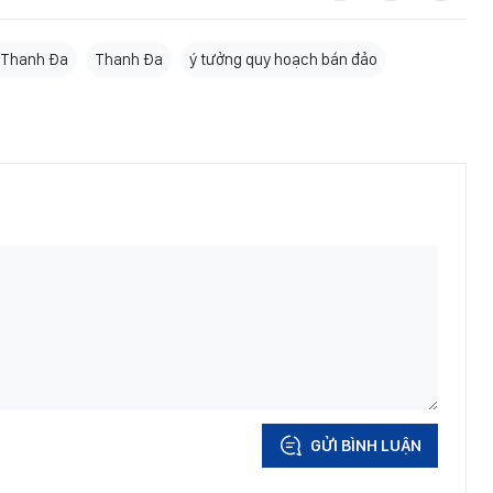
 Thanh Đa
Thanh Đa
ý tưởng quy hoạch bán đảo
GỬI BÌNH LUẬN