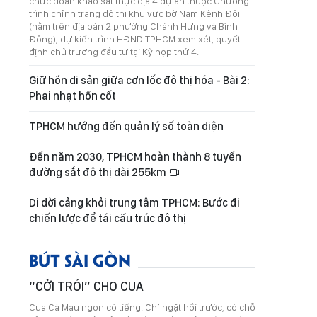
chức đoàn khảo sát thực địa 4 dự án thuộc Chương
trình chỉnh trang đô thị khu vực bờ Nam Kênh Đôi
(nằm trên địa bàn 2 phường Chánh Hưng và Bình
Đông), dự kiến trình HĐND TPHCM xem xét, quyết
định chủ trương đầu tư tại Kỳ họp thứ 4.
Giữ hồn di sản giữa cơn lốc đô thị hóa - Bài 2:
Phai nhạt hồn cốt
TPHCM hướng đến quản lý số toàn diện
Đến năm 2030, TPHCM hoàn thành 8 tuyến
đường sắt đô thị dài 255km
Di dời cảng khỏi trung tâm TPHCM: Bước đi
chiến lược để tái cấu trúc đô thị
BÚT SÀI GÒN
“CỞI TRÓI” CHO CUA
Cua Cà Mau ngon có tiếng. Chỉ ngặt hồi trước, có chỗ