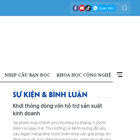
NHỊP CẦU BẠN ĐỌC
KHOA HỌC CÔNG NGHỆ
SỰ KIỆN & BÌNH LUẬN
Khơi thông dòng vốn hỗ trợ sản xuất
kinh doanh
Tại phiên họp Chính phủ thường kỳ tháng 7-2026
diễn ra ngày 3-8, Thủ tướng Lê Minh Hưng đã yêu
cầu Ngân hàng Nhà nước triển khai các giải pháp ổn
định lãi suất, bảo đảm thanh khoản, giảm lãi suất cho