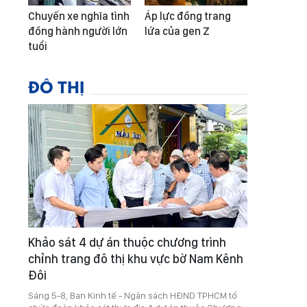
Chuyến xe nghĩa tình
Áp lực đồng trang
đồng hành người lớn
lứa của gen Z
tuổi
ĐÔ THỊ
Khảo sát 4 dự án thuộc chương trình
chỉnh trang đô thị khu vực bờ Nam Kênh
Đôi
Sáng 5-8, Ban Kinh tế - Ngân sách HĐND TPHCM tổ