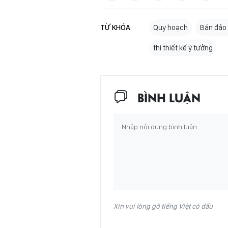
TỪ KHÓA
Quy hoạch
Bán đảo
thi thiết kế ý tưởng
BÌNH LUẬN
Xin vui lòng gõ tiếng Việt có dấu