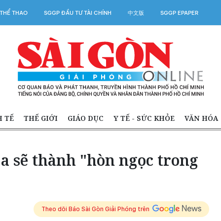
THỂ THAO
SGGP ĐẦU TƯ TÀI CHÍNH
中文版
SGGP EPAPER
H TẾ
THẾ GIỚI
GIÁO DỤC
Y TẾ - SỨC KHỎE
VĂN HÓA
a sẽ thành "hòn ngọc trong
Theo dõi Báo Sài Gòn Giải Phóng trên