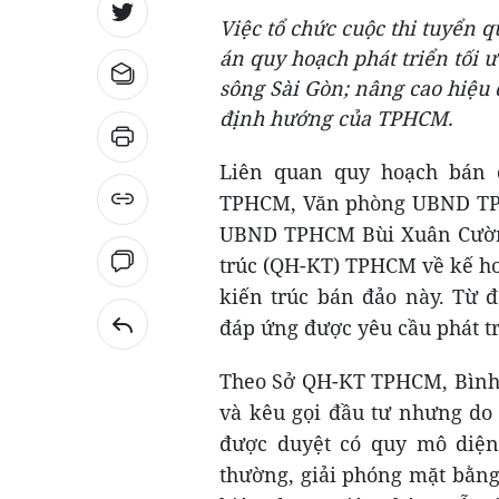
Việc tổ chức cuộc thi tuyển 
án quy hoạch phát triển tối ư
sông Sài Gòn; nâng cao hiệu 
định hướng của TPHCM.
Liên quan quy hoạch bán 
TPHCM, Văn phòng UBND TPHC
UBND TPHCM Bùi Xuân Cường
trúc (QH-KT) TPHCM về kế hoạ
kiến trúc bán đảo này. Từ đ
đáp ứng được yêu cầu phát t
Theo Sở QH-KT TPHCM, Bình 
và kêu gọi đầu tư nhưng do 
được duyệt có quy mô diện 
thường, giải phóng mặt bằng