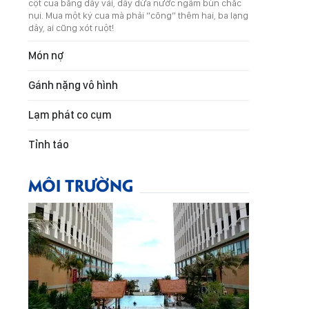
cột cua bằng dây vải, dây dừa nước ngâm bùn chắc
nụi. Mua một ký cua mà phải “cõng” thêm hai, ba lạng
dây, ai cũng xót ruột!
Món nợ
Gánh nặng vô hình
Lạm phát co cụm
Tỉnh táo
MÔI TRƯỜNG