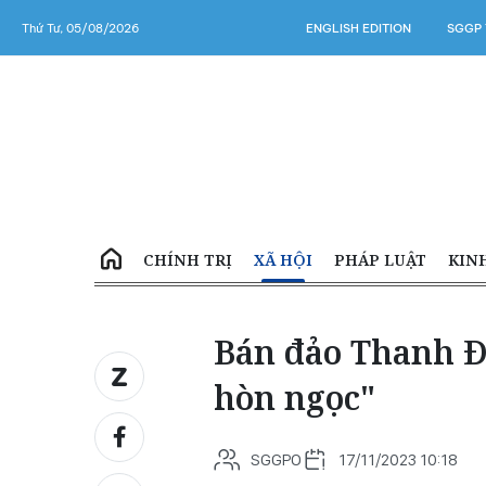
Thứ Tư, 05/08/2026
ENGLISH EDITION
SGGP 
CHÍNH TRỊ
XÃ HỘI
PHÁP LUẬT
KIN
Bán đảo Thanh Đ
hòn ngọc"
SGGPO
17/11/2023 10:18