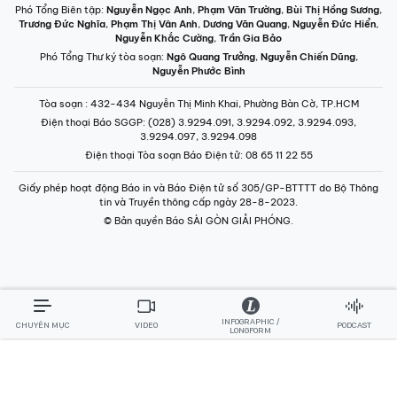
Phó Tổng Biên tập:
Nguyễn Ngọc Anh
,
Phạm Văn Trường
,
Bùi Thị Hồng Sương
,
Trương Đức Nghĩa
,
Phạm Thị Vân Anh
,
Dương Văn Quang
,
Nguyễn Đức Hiển
,
Nguyễn Khắc Cường
,
Trần Gia Bảo
Phó Tổng Thư ký tòa soạn:
Ngô Quang Trưởng
,
Nguyễn Chiến Dũng
,
Nguyễn Phước Bình
Tòa soạn
: 432-434 Nguyễn Thị Minh Khai, Phường Bàn Cờ, TP.HCM
Điện thoại Báo SGGP
: (028) 3.9294.091, 3.9294.092, 3.9294.093,
3.9294.097, 3.9294.098
Điện thoại Tòa soạn Báo Điện tử
: 08 65 11 22 55
Giấy phép hoạt động Báo in và Báo Điện tử số 305/GP-BTTTT do Bộ Thông
tin và Truyền thông cấp ngày 28-8-2023.
© Bản quyền Báo SÀI GÒN GIẢI PHÓNG.
INFOGRAPHIC /
CHUYÊN MỤC
VIDEO
PODCAST
LONGFORM