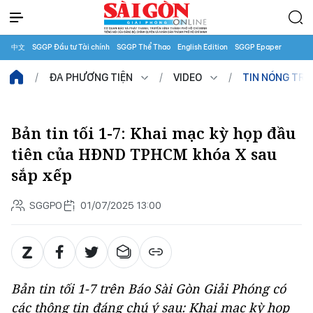
中文
SGGP Đầu tư Tài chính
SGGP Thể Thao
English Edition
SGGP Epaper
ĐA PHƯƠNG TIỆN
VIDEO
TIN NÓNG TR
Bản tin tối 1-7: Khai mạc kỳ họp đầu
tiên của HĐND TPHCM khóa X sau
sắp xếp
SGGPO
01/07/2025 13:00
Bản tin tối 1-7 trên Báo Sài Gòn Giải Phóng có
các thông tin đáng chú ý sau: Khai mạc kỳ họp