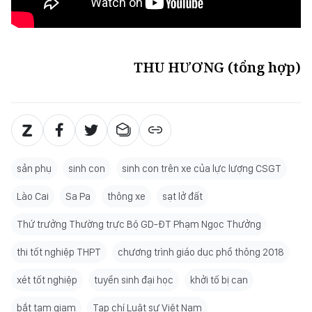
THU HƯƠNG (tổng hợp)
sản phụ
sinh con
sinh con trên xe của lực lượng CSGT
Lào Cai
Sa Pa
thông xe
sạt lở đất
Thứ trưởng Thường trực Bộ GD-ĐT Phạm Ngọc Thưởng
thi tốt nghiệp THPT
chương trình giáo dục phổ thông 2018
xét tốt nghiệp
tuyển sinh đại học
khởi tố bị can
bắt tạm giam
Tạp chí Luật sư Việt Nam