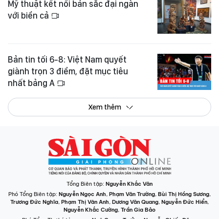
Mỹ thuật kết nối bản sắc đại ngàn
với biển cả
Bản tin tối 6-8: Việt Nam quyết
giành trọn 3 điểm, đặt mục tiêu
nhất bảng A
Xem thêm
Tổng Biên tập:
Nguyễn Khắc Văn
Phó Tổng Biên tập:
Nguyễn Ngọc Anh
,
Phạm Văn Trường
,
Bùi Thị Hồng Sương
,
Trương Đức Nghĩa
,
Phạm Thị Vân Anh
,
Dương Văn Quang
,
Nguyễn Đức Hiển
,
Nguyễn Khắc Cường
,
Trần Gia Bảo