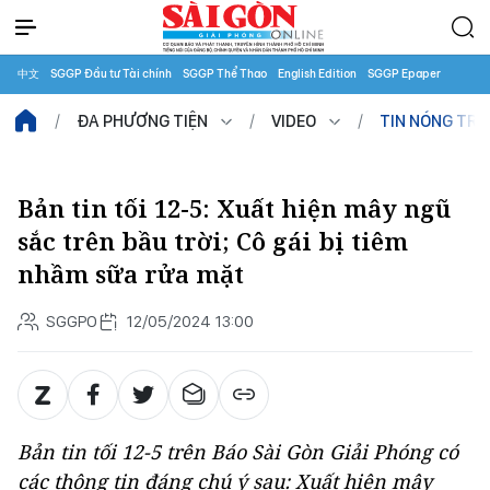
中文
SGGP Đầu tư Tài chính
SGGP Thể Thao
English Edition
SGGP Epaper
ĐA PHƯƠNG TIỆN
VIDEO
TIN NÓNG TR
Bản tin tối 12-5: Xuất hiện mây ngũ
sắc trên bầu trời; Cô gái bị tiêm
nhầm sữa rửa mặt
SGGPO
12/05/2024 13:00
Bản tin tối 12-5 trên Báo Sài Gòn Giải Phóng có
các thông tin đáng chú ý sau: Xuất hiện mây