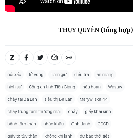
THỤY QUYÊN (tổng hợp)
nói xấu
tử vong
Tạm giữ
điều tra
án mạng
hình sự
Công an tỉnh Tiền Giang
hỏa hoạn
Wasaw
cháy tại Ba Lan
siêu thị Ba Lan
Marywilska 44
cháy trung tâm thương mại
cháy
giấy khai sinh
bệnh tâm thần
nhân khẩu
định danh
CCCD
giấy tờ tùy thân
không khí lạnh
dự báo thời tiết