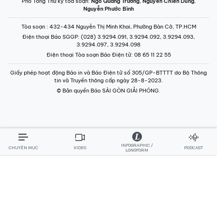
Phó Tổng Thư ký tòa soạn:
Ngô Quang Trưởng
,
Nguyễn Chiến Dũng
,
Nguyễn Phước Bình
Tòa soạn
: 432-434 Nguyễn Thị Minh Khai, Phường Bàn Cờ, TP.HCM
Điện thoại Báo SGGP
: (028) 3.9294.091, 3.9294.092, 3.9294.093,
3.9294.097, 3.9294.098
Điện thoại Tòa soạn Báo Điện tử
: 08 65 11 22 55
Giấy phép hoạt động Báo in và Báo Điện tử số 305/GP-BTTTT do Bộ Thông
tin và Truyền thông cấp ngày 28-8-2023.
© Bản quyền Báo SÀI GÒN GIẢI PHÓNG.
INFOGRAPHIC /
CHUYÊN MỤC
VIDEO
PODCAST
LONGFORM