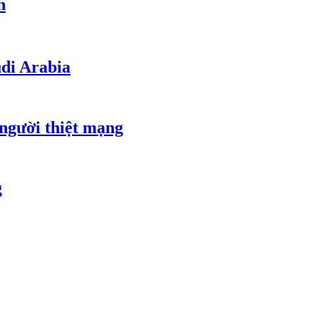
n
udi Arabia
 người thiệt mạng
g