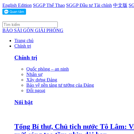
English Edition
SGGP Thể Thao
SGGP Đầu tư Tài chính
中文版
SG
BÁO SÀI GÒN GIẢI PHÓNG
Trang chủ
Chính trị
Chính trị
Quốc phòng – an ninh
Nhân sự
Xây dựng Đảng
Bảo vệ nền tảng tư tưởng của Đảng
Đối ngoại
Nổi bật
Tổng Bí thư, Chủ tịch nước Tô Lâm: Việ