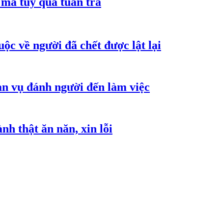
ma túy qua tuần tra
ộc về người đã chết được lật lại
an vụ đánh người đến làm việc
h thật ăn năn, xin lỗi