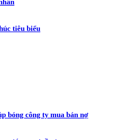
 nhân
húc tiêu biểu
núp bóng công ty mua bán nợ