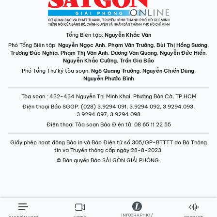
Tổng Biên tập:
Nguyễn Khắc Văn
Phó Tổng Biên tập:
Nguyễn Ngọc Anh
,
Phạm Văn Trường
,
Bùi Thị Hồng Sương
,
Trương Đức Nghĩa
,
Phạm Thị Vân Anh
,
Dương Văn Quang
,
Nguyễn Đức Hiển
,
Nguyễn Khắc Cường
,
Trần Gia Bảo
Phó Tổng Thư ký tòa soạn:
Ngô Quang Trưởng
,
Nguyễn Chiến Dũng
,
Nguyễn Phước Bình
Tòa soạn
: 432-434 Nguyễn Thị Minh Khai, Phường Bàn Cờ, TP.HCM
Điện thoại Báo SGGP
: (028) 3.9294.091, 3.9294.092, 3.9294.093,
3.9294.097, 3.9294.098
Điện thoại Tòa soạn Báo Điện tử
: 08 65 11 22 55
Giấy phép hoạt động Báo in và Báo Điện tử số 305/GP-BTTTT do Bộ Thông
tin và Truyền thông cấp ngày 28-8-2023.
© Bản quyền Báo SÀI GÒN GIẢI PHÓNG.
INFOGRAPHIC /
CHUYÊN MỤC
VIDEO
PODCAST