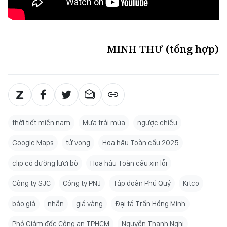
MINH THƯ (tổng hợp)
thời tiết miền nam
Mưa trái mùa
ngược chiều
Google Maps
tử vong
Hoa hậu Toàn cầu 2025
clip có đường lưỡi bò
Hoa hậu Toàn cầu xin lỗi
Công ty SJC
Công ty PNJ
Tập đoàn Phú Quý
Kitco
báo giá
nhẫn
giá vàng
Đại tá Trần Hồng Minh
Phó Giám đốc Công an TPHCM
Nguyễn Thanh Nghị