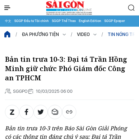
中文
SGGP Đầu tư Tài chính
SGGP Thể Thao
English Edition
SGGP Epaper
ĐA PHƯƠNG TIỆN
VIDEO
TIN NÓNG TR
Bản tin trưa 10-3: Đại tá Trần Hồng
Minh giữ chức Phó Giám đốc Công
an TPHCM
SGGPO
10/03/2025 06:00
Bản tin trưa 10-3 trên Báo Sài Gòn Giải Phóng
có các thông tin đáng chú ý sau: Đại tá Trần