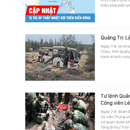
tỉnh, thành phố
triển khai biện 
Quảng Trị: L
Ngày 7-8, xe khá
Châu, tỉnh Quảng 
hành khách cùng 
Tư lệnh Quân 
Công viên Lê
Ngày 7-8, đoàn đ
Ủy viên Trung ư
cơ quan Quân kh
Tổng Bí thư Trần