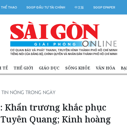
 THỂ THAO
SGGP ĐẦU TƯ TÀI CHÍNH
中文版
SGGP EPAPER
H TẾ
THẾ GIỚI
GIÁO DỤC
SỐNG KHỎE
VĂN HÓA
BẠ
TIN NÓNG TRONG NGÀY
9: Khẩn trương khắc phục
ở Tuyên Quang; Kinh hoàng