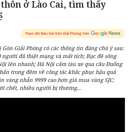
 thôn ở Lào Cai, tìm thấy
ể
Theo dõi Báo Sài Gòn Giải Phóng trên
i Gòn Giải Phóng có các thông tin đáng chú ý sau:
0 người đã thiệt mạng và mất tích; Bục đê sông
ội lên nhanh; Hà Nội cấm tàu xe qua cầu Đuống
khẩn trong đêm về công tác khắc phục hậu quả
bán vàng nhẫn 9999 cao hơn giá mua vàng SJC;
i chết, nhiều người bị thương...