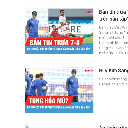
Bản tin trưa
trên sân tậ
Bản tin trưa 7-8
Sang-sik tung “
miễn phí cho 3 t
bộ mạnh lên thành
Sáng 7-8: Giá và
nhà của Huấn "
HLV Kim San
Sau chiến thắng 
Campuchia với nh
Áp thấp trên