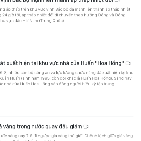
ng áp thấp trên khu vực vịnh Bắc bộ đã mạnh lên thành áp thấp nhiệt
g 24 giờ tới, áp thấp nhiệt đới di chuyển theo hướng Đông và Đông
hu vực đảo Hải Nam (Trung Quốc).
át xuất hiện tại khu vực nhà của Huấn "Hoa Hồng"
 6-8, nhiều cán bộ công an và lực lượng chức năng đã xuất hiện tại khu
 Xuân Huấn (sinh năm 1985, còn gọi khác là Huấn Hoa Hồng). Sáng nay
ớc nhà của Huấn Hoa Hồng vẫn đông người hiếu kỳ tập trung.
iá vàng trong nước quay đầu giảm
ước sáng nay 7-8 đi ngược giá vàng thế giới. Chênh lệch giữa giá vàng