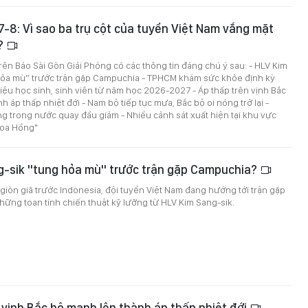
 7-8: Vì sao ba trụ cột của tuyển Việt Nam vắng mặt
p?
 trên Báo Sài Gòn Giải Phóng có các thông tin đáng chú ý sau: - HLV Kim
hỏa mù” trước trận gặp Campuchia - TPHCM khám sức khỏe định kỳ
riệu học sinh, sinh viên từ năm học 2026-2027 - Áp thấp trên vịnh Bắc
 áp thấp nhiệt đới - Nam bộ tiếp tục mưa, Bắc bộ oi nóng trở lại -
ng trong nước quay đầu giảm - Nhiều cảnh sát xuất hiện tại khu vực
Hoa Hồng"
g-sik "tung hỏa mù" trước trận gặp Campuchia?
giòn giã trước Indonesia, đội tuyển Việt Nam đang hướng tới trận gặp
ững toan tính chiến thuật kỹ lưỡng từ HLV Kim Sang-sik.
 vịnh Bắc bộ mạnh lên thành áp thấp nhiệt đới