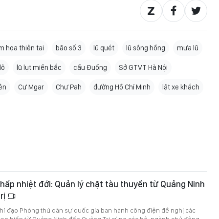
m họa thiên tai
bão số 3
lũ quét
lũ sông hồng
mưa lũ
lô
lũ lụt miền bắc
cầu Đuống
Sở GTVT Hà Nội
ên
Cư Mgar
Chư Pah
đường Hồ Chí Minh
lật xe khách
hấp nhiệt đới: Quản lý chặt tàu thuyền từ Quảng Ninh
rị
Chỉ đạo Phòng thủ dân sự quốc gia ban hành công điện đề nghị các