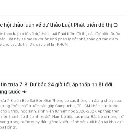
c hội thảo luận về dự thảo Luật Phát triển đô thị
ên thảo luận ở tổ về dự thảo Luật Phát triển đô thị, các đại biểu Quốc
hảo luật này sẽ tạo ra khuôn khổ pháp lý đột phá, tháo gỡ các điểm
 cho các đô thị lớn, đặc biệt là TPHCM.
in trưa 7-8: Dự báo 24 giờ tới, áp thấp nhiệt đới
ung Quốc
trưa 7-8 trên Báo Sài Gòn Giải Phóng có các thông tin đáng chú ý sau:
k tung “hỏa mù” trước trận gặp Campuchia; TPHCM khám sức khỏe
 cho 3 triệu học sinh, sinh viên từ năm học 2026-2027; Áp thấp trên
 lên thành áp thấp nhiệt đới; Nam bộ tiếp tục mưa, Bắc bộ oi nóng trở
iá vàng trong nước quay đầu giảm; Nhiều cảnh sát xuất hiện tại khu vực
oa Hồng".