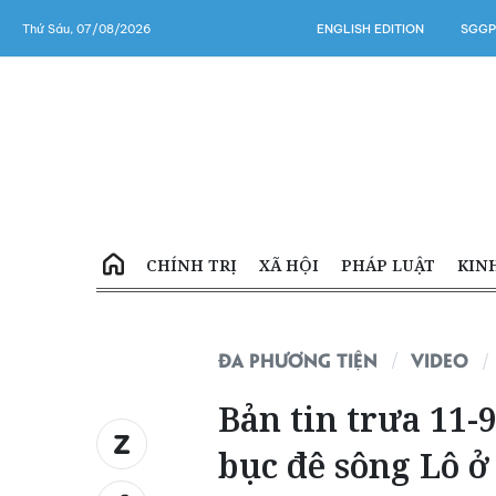
Thứ Sáu, 07/08/2026
ENGLISH EDITION
SGGP
CHÍNH TRỊ
XÃ HỘI
PHÁP LUẬT
KIN
ĐA PHƯƠNG TIỆN
VIDEO
Bản tin trưa 11-
bục đê sông Lô 