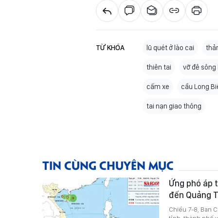
TỪ KHÓA
lũ quét ở lào cai
thả
thiên tai
vỡ đê sông 
cấm xe
cầu Long Bi
tai nạn giao thông
TIN CÙNG CHUYÊN MỤC
Ứng phó áp t
đến Quảng T
Chiều 7-8, Ban 