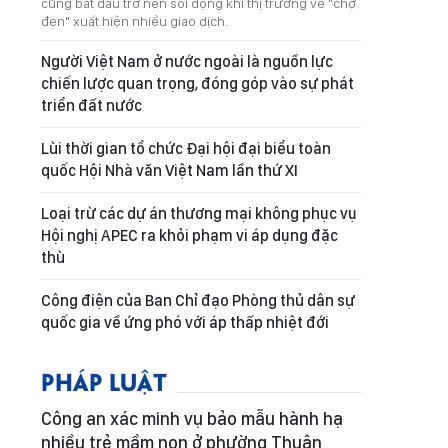
cũng bắt đầu trở nên sôi động khi thị trường vé "chợ
đen" xuất hiện nhiều giao dịch.
Người Việt Nam ở nước ngoài là nguồn lực
chiến lược quan trọng, đóng góp vào sự phát
triển đất nước
Lùi thời gian tổ chức Đại hội đại biểu toàn
quốc Hội Nhà văn Việt Nam lần thứ XI
Loại trừ các dự án thương mại không phục vụ
Hội nghị APEC ra khỏi phạm vi áp dụng đặc
thù
Công điện của Ban Chỉ đạo Phòng thủ dân sự
quốc gia về ứng phó với áp thấp nhiệt đới
PHÁP LUẬT
Công an xác minh vụ bảo mẫu hành hạ
nhiều trẻ mầm non ở phường Thuận