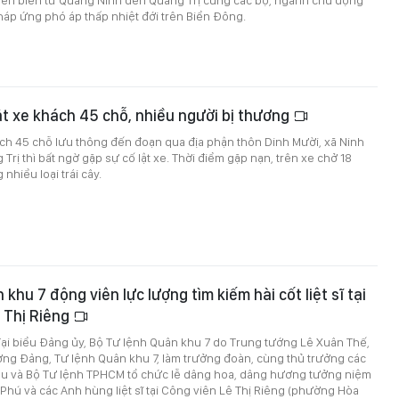
 ven biển từ Quảng Ninh đến Quảng Trị cùng các bộ, ngành chủ động
pháp ứng phó áp thấp nhiệt đới trên Biển Đông.
ật xe khách 45 chỗ, nhiều người bị thương
ch 45 chỗ lưu thông đến đoạn qua địa phận thôn Dinh Mười, xã Ninh
Trị thì bất ngờ gặp sự cố lật xe. Thời điểm gặp nạn, trên xe chở 18
nhiều loại trái cây.
khu 7 động viên lực lượng tìm kiếm hài cốt liệt sĩ tại
 Thị Riêng
ại biểu Đảng ủy, Bộ Tư lệnh Quân khu 7 do Trung tướng Lê Xuân Thế,
ơng Đảng, Tư lệnh Quân khu 7, làm trưởng đoàn, cùng thủ trưởng các
u và Bộ Tư lệnh TPHCM tổ chức lễ dâng hoa, dâng hương tưởng niệm
 Phú và các Anh hùng liệt sĩ tại Công viên Lê Thị Riêng (phường Hòa