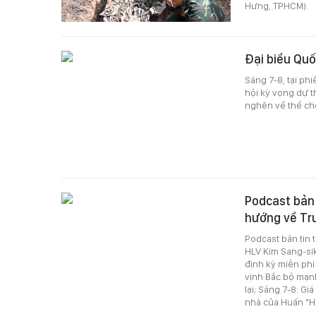
Hưng, TPHCM).
Đại biểu Quố
Sáng 7-8, tại phi
hội kỳ vọng dự t
nghẽn về thể chế
Podcast bản t
hướng về Tr
Podcast bản tin 
HLV Kim Sang-si
định kỳ miễn phí
vịnh Bắc bộ mạnh
lại; Sáng 7-8: G
nhà của Huấn "H