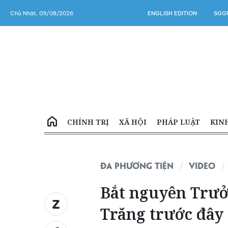
Chủ Nhật, 09/08/2026
ENGLISH EDITION
SGGP
CHÍNH TRỊ
XÃ HỘI
PHÁP LUẬT
KIN
ĐA PHƯƠNG TIỆN
VIDEO
Bắt nguyên Trưở
Trăng trước đây