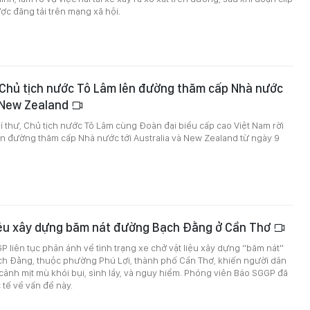
ược đăng tải trên mạng xã hội.
 Chủ tịch nước Tô Lâm lên đường thăm cấp Nhà nước
à New Zealand
í thư, Chủ tịch nước Tô Lâm cùng Đoàn đại biểu cấp cao Việt Nam rời
ên đường thăm cấp Nhà nước tới Australia và New Zealand từ ngày 9
liệu xây dựng băm nát đường Bạch Đằng ở Cần Thơ
 liên tục phản ánh về tình trạng xe chở vật liệu xây dựng “băm nát”
h Đằng, thuộc phường Phú Lợi, thành phố Cần Thơ, khiến người dân
cảnh mịt mù khói bụi, sình lầy, và nguy hiểm. Phóng viên Báo SGGP đã
 tế về vấn đề này.