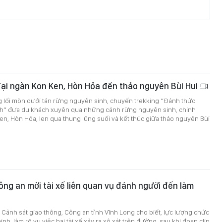
ại ngàn Kon Ken, Hòn Hỏa đến thảo nguyên Bùi Hui
g lối mòn dưới tán rừng nguyên sinh, chuyến trekking “Đánh thức
” đưa du khách xuyên qua những cánh rừng nguyên sinh, chinh
n, Hòn Hỏa, len qua thung lũng suối và kết thúc giữa thảo nguyên Bùi
ông an mời tài xế liên quan vụ đánh người đến làm
Cảnh sát giao thông, Công an tỉnh Vĩnh Long cho biết, lực lượng chức
h, làm rõ vụ việc hai tài xế xảy ra xô xát trên đường, sau khi đoạn clip