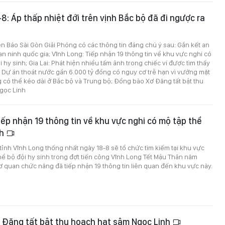
-8: Áp thấp nhiệt đới trên vịnh Bắc bộ đã đi ngược ra
trên Báo Sài Gòn Giải Phóng có các thông tin đáng chú ý sau: Gắn kết an
 an ninh quốc gia; Vĩnh Long: Tiếp nhận 19 thông tin về khu vực nghi có
 hy sinh; Gia Lai: Phát hiện nhiều tấm ảnh trong chiếc ví được tìm thấy
ĩ; Dự án thoát nước gần 6.000 tỷ đồng có nguy cơ trễ hạn vì vướng mặt
có thể kéo dài ở Bắc bộ và Trung bộ; Đồng bào Xơ Đăng tất bật thu
gọc Linh
iếp nhận 19 thông tin về khu vực nghi có mộ tập thể
nh
tỉnh Vĩnh Long thống nhất ngày 18-8 sẽ tổ chức tìm kiếm tại khu vực
hể bộ đội hy sinh trong đợt tiến công Vĩnh Long Tết Mậu Thân năm
ơ quan chức năng đã tiếp nhận 19 thông tin liên quan đến khu vực này.
 Đăng tất bật thu hoạch hạt sâm Ngọc Linh