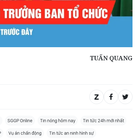
TUẤN QUANG
SGGP Online
Tin nóng hôm nay
Tin tức 24h mới nhất
P
Vụ án chấn động
Tin tức an ninh hình sự