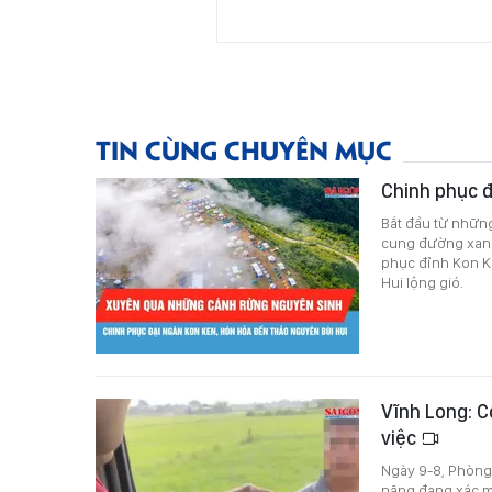
TIN CÙNG CHUYÊN MỤC
Chinh phục đ
Bắt đầu từ nhữn
cung đường xanh
phục đỉnh Kon Ke
Hui lộng gió.
Vĩnh Long: C
việc
Ngày 9-8, Phòng 
năng đang xác min