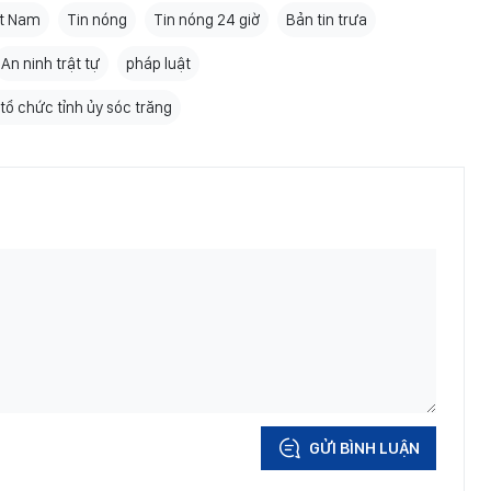
ệt Nam
Tin nóng
Tin nóng 24 giờ
Bản tin trưa
An ninh trật tự
pháp luật
tổ chức tỉnh ủy sóc trăng
GỬI BÌNH LUẬN