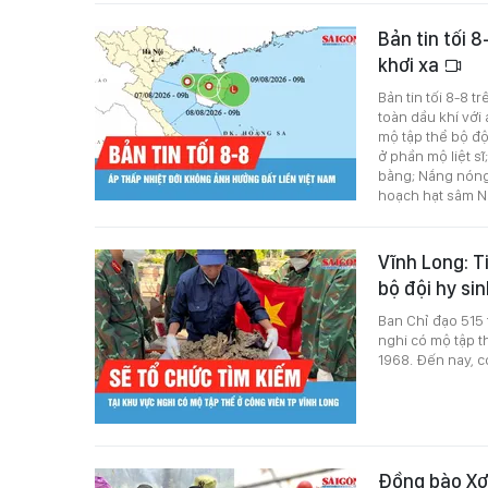
Bản tin tối 8
khơi xa
Bản tin tối 8-8 
toàn dầu khí với
mộ tập thể bộ đội
ở phần mộ liệt s
bằng; Nắng nóng 
hoạch hạt sâm N
Vĩnh Long: T
bộ đội hy si
Ban Chỉ đạo 515 
nghi có mộ tập t
1968. Đến nay, c
Đồng bào Xơ