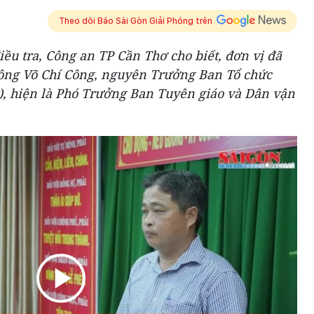
Theo dõi Báo Sài Gòn Giải Phóng trên
iều tra, Công an TP Cần Thơ cho biết, đơn vị đã
m ông Võ Chí Công, nguyên Trưởng Ban Tổ chức
), hiện là Phó Trưởng Ban Tuyên giáo và Dân vận