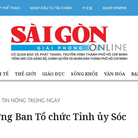
 THỂ THAO
SGGP ĐẦU TƯ TÀI CHÍNH
中文版
SGGP EPAPER
H TẾ
THẾ GIỚI
GIÁO DỤC
SỐNG KHỎE
VĂN HÓA
BẠ
TIN NÓNG TRONG NGÀY
ng Ban Tổ chức Tỉnh ủy Sóc