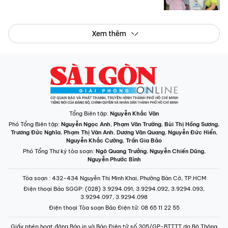
Xem thêm
Tổng Biên tập:
Nguyễn Khắc Văn
Phó Tổng Biên tập:
Nguyễn Ngọc Anh
,
Phạm Văn Trường
,
Bùi Thị Hồng Sương
,
Trương Đức Nghĩa
,
Phạm Thị Vân Anh
,
Dương Văn Quang
,
Nguyễn Đức Hiển
,
Nguyễn Khắc Cường
,
Trần Gia Bảo
Phó Tổng Thư ký tòa soạn:
Ngô Quang Trưởng
,
Nguyễn Chiến Dũng
,
Nguyễn Phước Bình
Tòa soạn
: 432-434 Nguyễn Thị Minh Khai, Phường Bàn Cờ, TP.HCM
Điện thoại Báo SGGP
: (028) 3.9294.091, 3.9294.092, 3.9294.093,
3.9294.097, 3.9294.098
Điện thoại Tòa soạn Báo Điện tử
: 08 65 11 22 55
Giấy phép hoạt động Báo in và Báo Điện tử số 305/GP-BTTTT do Bộ Thông