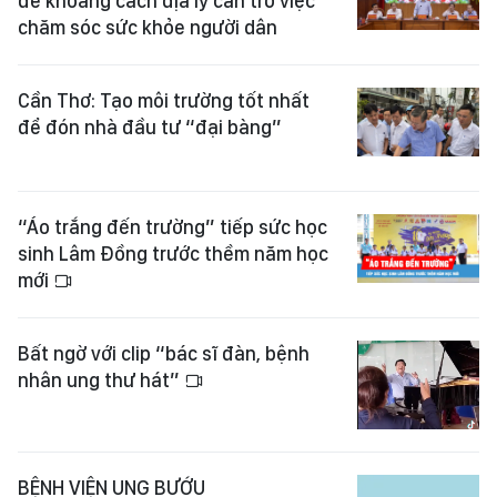
để khoảng cách địa lý cản trở việc
chăm sóc sức khỏe người dân
Cần Thơ: Tạo môi trường tốt nhất
để đón nhà đầu tư “đại bàng”
“Áo trắng đến trường” tiếp sức học
sinh Lâm Đồng trước thềm năm học
mới
Bất ngờ với clip “bác sĩ đàn, bệnh
nhân ung thư hát”
BỆNH VIỆN UNG BƯỚU