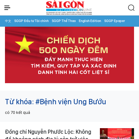
中文
SGGP Đầu tư Tài chính
SGGP Thể Thao
English Edition
SGGP Epaper
Từ khóa:
#Bệnh viện Ung Bướu
có
70
kết quả
Đồng chí Nguyễn Phước Lộc: Không