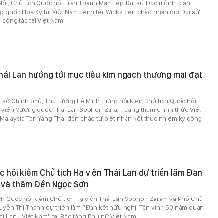
 Nội, Chủ tịch Quốc hội Trần Thanh Mẫn tiếp Đại sứ Đặc mệnh toàn
 quốc Hoa Kỳ tại Việt Nam Jennifer Wicks đến chào nhân dịp Đại sứ
 công tác tại Việt Nam.
hái Lan hướng tới mục tiêu kim ngạch thương mại đạt
rụ sở Chính phủ, Thủ tướng Lê Minh Hưng hội kiến Chủ tịch Quốc hội
ạ viện Vương quốc Thái Lan Sophon Zaram đang thăm chính thức Việt
 Malaysia Tan Yang Thai đến chào từ biệt nhân kết thúc nhiệm kỳ công
c hội kiêm Chủ tịch Hạ viện Thái Lan dự triển lãm Đan
ị và thăm Đền Ngọc Sơn
ịch Quốc hội kiêm Chủ tịch Hạ viện Thái Lan Sophon Zaram và Phó Chủ
uyễn Thị Thanh dự triển lãm “Đan kết hữu nghị: Tôn vinh 50 năm quan
ái Lan - Việt Nam” tại Bảo tàng Phụ nữ Việt Nam.