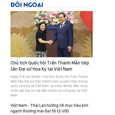
ĐỐI NGOẠI
Chủ tịch Quốc hội Trần Thanh Mẫn tiếp
tân Đại sứ Hoa Kỳ tại Việt Nam
Ngày 6-8, tại Hà Nội, Chủ tịch Quốc hội Trần Thanh
Mẫn tiếp Đại sứ Đặc mệnh toàn quyền Hợp chúng
quốc Hoa Kỳ tại Việt Nam Jennifer Wicks đến chào
nhân dịp Đại sứ bắt đầu nhiệm kỳ công tác tại Việt
Nam.
Việt Nam - Thái Lan hướng tới mục tiêu kim
ngạch thương mại đạt 50 tỷ USD