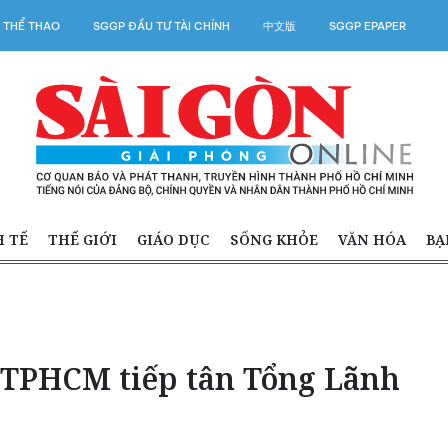
 THỂ THAO
SGGP ĐẦU TƯ TÀI CHÍNH
中文版
SGGP EPAPER
H TẾ
THẾ GIỚI
GIÁO DỤC
SỐNG KHỎE
VĂN HÓA
BẠ
 TPHCM tiếp tân Tổng Lãnh