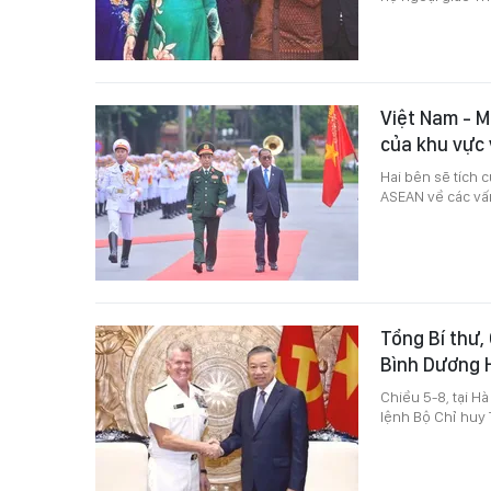
Việt Nam - M
của khu vực
Hai bên sẽ tích 
ASEAN về các vấn
Tổng Bí thư,
Bình Dương 
Chiều 5-8, tại H
lệnh Bộ Chỉ huy