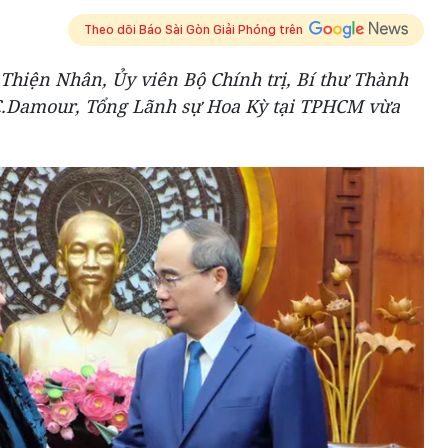
Theo dõi Báo Sài Gòn Giải Phóng trên
Thiện Nhân, Ủy viên Bộ Chính trị, Bí thư Thành
C.Damour, Tổng Lãnh sự Hoa Kỳ tại TPHCM vừa