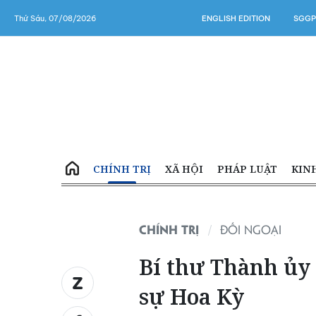
Thứ Sáu, 07/08/2026
ENGLISH EDITION
SGGP
CHÍNH TRỊ
XÃ HỘI
PHÁP LUẬT
KIN
CHÍNH TRỊ
ĐỐI NGOẠI
Bí thư Thành ủy
sự Hoa Kỳ