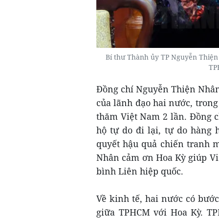
Bí thư Thành ủy TP Nguyễn Thiện 
TP
Đồng chí Nguyễn Thiện Nhân 
của lãnh đạo hai nước, tro
thăm Việt Nam 2 lần. Đồng 
hộ tự do đi lại, tự do hàng 
quyết hậu quả chiến tranh m
Nhân cảm ơn Hoa Kỳ giúp Việ
bình Liên hiệp quốc.
Về kinh tế, hai nước có bướ
giữa TPHCM với Hoa Kỳ. TP