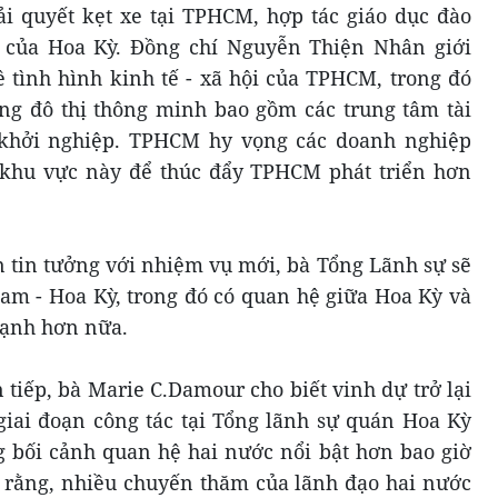
i quyết kẹt xe tại TPHCM, hợp tác giáo dục đào
 của Hoa Kỳ. Đồng chí Nguyễn Thiện Nhân giới
ề tình hình kinh tế - xã hội của TPHCM, trong đó
g đô thị thông minh bao gồm các trung tâm tài
 khởi nghiệp. TPHCM hy vọng các doanh nghiệp
 khu vực này để thúc đẩy TPHCM phát triển hơn
tin tưởng với nhiệm vụ mới, bà Tổng Lãnh sự sẽ
am - Hoa Kỳ, trong đó có quan hệ giữa Hoa Kỳ và
mạnh hơn nữa.
iếp, bà Marie C.Damour cho biết vinh dự trở lại
ai đoạn công tác tại Tổng lãnh sự quán Hoa Kỳ
g bối cảnh quan hệ hai nước nổi bật hơn bao giờ
 rằng, nhiều chuyến thăm của lãnh đạo hai nước