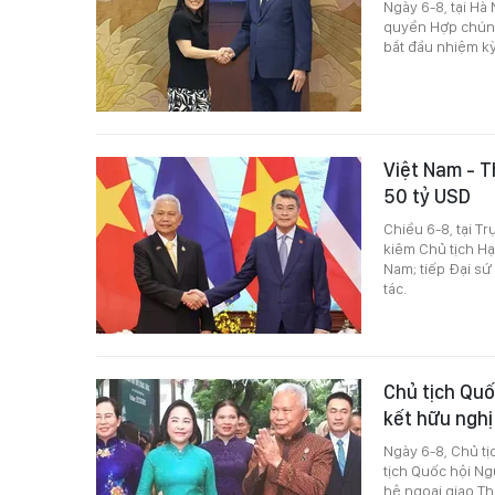
Ngày 6-8, tại Hà
quyền Hợp chúng
bắt đầu nhiệm kỳ
Việt Nam - T
50 tỷ USD
Chiều 6-8, tại T
kiêm Chủ tịch H
Nam; tiếp Đại sứ
tác.
Chủ tịch Quố
kết hữu ngh
Ngày 6-8, Chủ t
tịch Quốc hội Ng
hệ ngoại giao Th