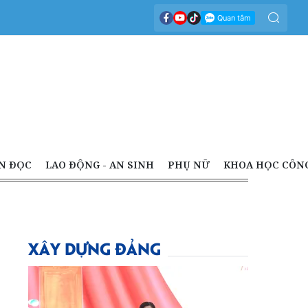
N ĐỌC
LAO ĐỘNG - AN SINH
PHỤ NỮ
KHOA HỌC CÔN
XÂY DỰNG ĐẢNG