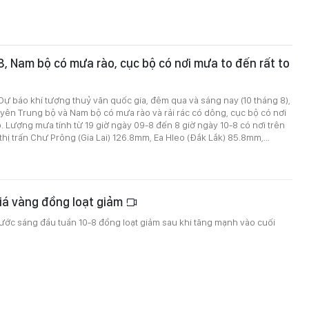
-8, Nam bộ có mưa rào, cục bộ có nơi mưa to đến rất to
ự báo khí tượng thuỷ văn quốc gia, đêm qua và sáng nay (10 tháng 8),
ên Trung bộ và Nam bộ có mưa rào và rải rác có dông, cục bộ có nơi
o. Lượng mưa tính từ 19 giờ ngày 09-8 đến 8 giờ ngày 10-8 có nơi trên
ị trấn Chư Prông (Gia Lai) 126.8mm, Ea Hleo (Đắk Lắk) 85.8mm,…
iá vàng đồng loạt giảm
ước sáng đầu tuần 10-8 đồng loạt giảm sau khi tăng mạnh vào cuối