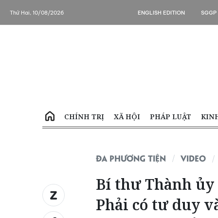
Thứ Hai, 10/08/2026
ENGLISH EDITION
SGGP
CHÍNH TRỊ
XÃ HỘI
PHÁP LUẬT
KIN
ĐA PHƯƠNG TIỆN
VIDEO
Bí thư Thành ủ
Phải có tư duy v