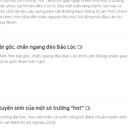
h của một số trường "hot"; Mưa lớn gây ngập nhiều khu vực ở Quảng
hắc phục sạt lở trên đèo Con Ó; Sau một tuần tăng mạnh, lúc này có
Xe chở vật liệu xây dựng băm nát đường Bạch Đằng ở Cần Thơ; Chinh
on Ken, Hòn Hỏa đến thảo nguyên Bùi Hui; Sôi động hội đấu Lân Sư
Quy Nhơn.
bật gốc, chắn ngang đèo Bảo Lộc
 hơn 10m bật gốc, chắn ngang đèo Bảo Lộc (tỉnh Lâm Đồng) khiến giao
c bị gián đoạn hơn 1 giờ.
tuyển sinh của một số trường "hot"
 trường đại học, học viện trên cả nước công bố điểm chuẩn tuyển sinh
 xét điểm thi tốt nghiệp 2026.