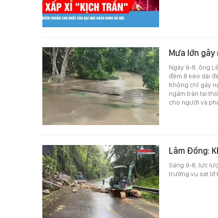
Mưa lớn gây 
Ngày 9-8, ông Lê
đêm 8 kéo dài đế
Không chỉ gây ng
ngầm tràn tại th
cho người và phư
Lâm Đồng: Kh
Sáng 9-8, lực l
trường vụ sạt lở 