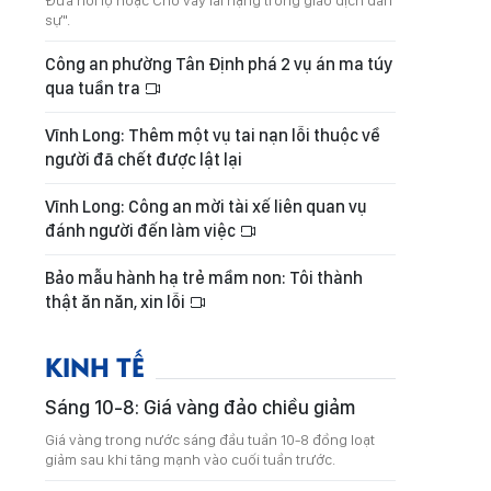
Đưa hối lộ hoặc Cho vay lãi nặng trong giao dịch dân
sự".
Công an phường Tân Định phá 2 vụ án ma túy
qua tuần tra
Vĩnh Long: Thêm một vụ tai nạn lỗi thuộc về
người đã chết được lật lại
Vĩnh Long: Công an mời tài xế liên quan vụ
đánh người đến làm việc
Bảo mẫu hành hạ trẻ mầm non: Tôi thành
thật ăn năn, xin lỗi
KINH TẾ
Sáng 10-8: Giá vàng đảo chiều giảm
Giá vàng trong nước sáng đầu tuần 10-8 đồng loạt
giảm sau khi tăng mạnh vào cuối tuần trước.