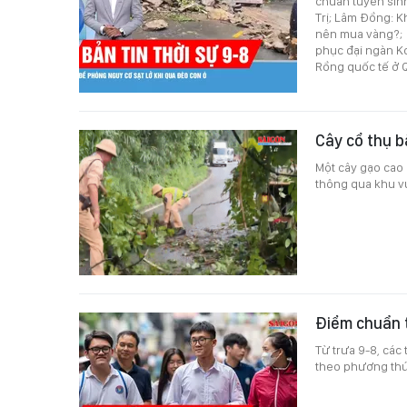
chuẩn tuyển sin
Trị; Lâm Đồng: K
nên mua vàng?; 
phục đại ngàn K
Rồng quốc tế ở 
Cây cổ thụ 
Một cây gạo cao
thông qua khu vự
Điểm chuẩn 
Từ trưa 9-8, các
theo phương thức