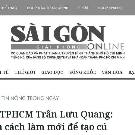
 THỂ THAO
SGGP ĐẦU TƯ TÀI CHÍNH
中文版
SGGP EPAPER
H TẾ
THẾ GIỚI
GIÁO DỤC
SỐNG KHỎE
VĂN HÓA
BẠ
TIN NÓNG TRONG NGÀY
y TPHCM Trần Lưu Quang:
à cách làm mới để tạo cú