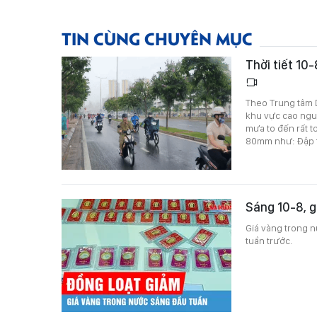
TIN CÙNG CHUYÊN MỤC
Thời tiết 10
Theo Trung tâm D
khu vực cao nguy
mưa to đến rất t
80mm như: Đập th
Sáng 10-8, g
Giá vàng trong n
tuần trước.