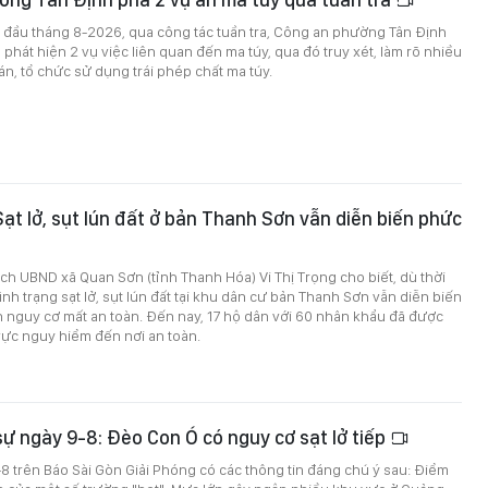
 đầu tháng 8-2026, qua công tác tuần tra, Công an phường Tân Định
 phát hiện 2 vụ việc liên quan đến ma túy, qua đó truy xét, làm rõ nhiều
n, tổ chức sử dụng trái phép chất ma túy.
ạt lở, sụt lún đất ở bản Thanh Sơn vẫn diễn biến phức
ịch UBND xã Quan Sơn (tỉnh Thanh Hóa) Vi Thị Trọng cho biết, dù thời
 tình trạng sạt lở, sụt lún đất tại khu dân cư bản Thanh Sơn vẫn diễn biến
n nguy cơ mất an toàn. Đến nay, 17 hộ dân với 60 nhân khẩu đã được
vực nguy hiểm đến nơi an toàn.
 sự ngày 9-8: Đèo Con Ó có nguy cơ sạt lở tiếp
9-8 trên Báo Sài Gòn Giải Phóng có các thông tin đáng chú ý sau: Điểm