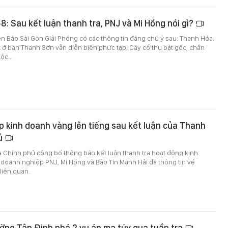
-8: Sau kết luận thanh tra, PNJ và Mi Hồng nói gì?
trên Báo Sài Gòn Giải Phóng có các thông tin đáng chú ý sau: Thanh Hóa:
đất ở bản Thanh Sơn vẫn diễn biến phức tạp; Cây cổ thụ bật gốc, chắn
c...
 kinh doanh vàng lên tiếng sau kết luận của Thanh
hủ
a Chính phủ công bố thông báo kết luận thanh tra hoạt động kinh
doanh nghiệp PNJ, Mi Hồng và Bảo Tín Mạnh Hải đã thông tin về
liên quan.
ờng Tân Định phá 2 vụ án ma túy qua tuần tra