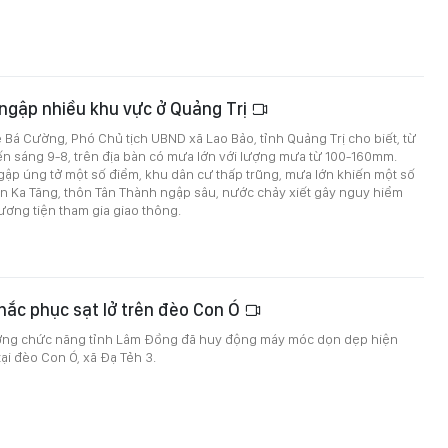
ngập nhiều khu vực ở Quảng Trị
 Bá Cường, Phó Chủ tịch UBND xã Lao Bảo, tỉnh Quảng Trị cho biết, từ
n sáng 9-8, trên địa bàn có mưa lớn với lượng mưa từ 100-160mm.
ập úng tở một số điểm, khu dân cư thấp trũng, mưa lớn khiến một số
ôn Ka Tăng, thôn Tân Thành ngập sâu, nước chảy xiết gây nguy hiểm
ơng tiện tham gia giao thông.
ắc phục sạt lở trên đèo Con Ó
ượng chức năng tỉnh Lâm Đồng đã huy động máy móc dọn dẹp hiện
tại đèo Con Ó, xã Đạ Tẻh 3.