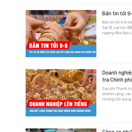
Bản tin tối 9
Bản tin tối 9-8 
Sạt lở, sụt lún 
ngang đèo Bảo Lộ
Doanh nghiệp
tra Chính p
Sau khi Thanh tr
doanh vàng, các 
những nội dung 
Công an phư