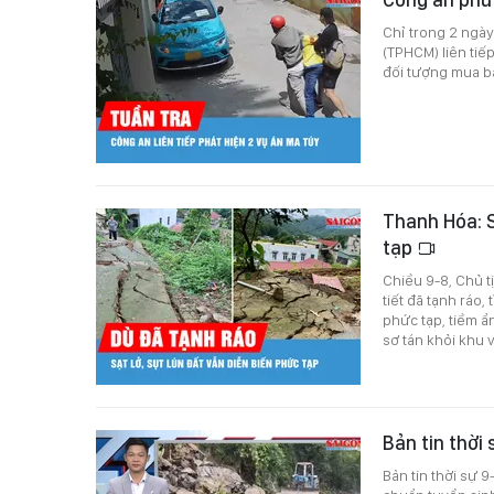
Chỉ trong 2 ngày
(TPHCM) liên tiếp
đối tượng mua bá
Thanh Hóa: S
tạp
Chiều 9-8, Chủ t
tiết đã tạnh ráo,
phức tạp, tiềm ẩ
sơ tán khỏi khu 
Bản tin thời
Bản tin thời sự 