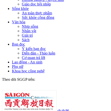
Giáo dục hội nhập
Sống khỏe
An toàn thực phẩm
Sức khỏe cộng đồng
Văn hóa
Nhịp sống
Nhân vật
Giải trí
Sách
Bạn đọc
Ý kiến bạn đọc
Diễn đàn - Thảo luận
Cơ quan trả lời
Lao động - An sinh
Phụ nữ
Khoa học công nghệ
Theo dõi SGGP trên: