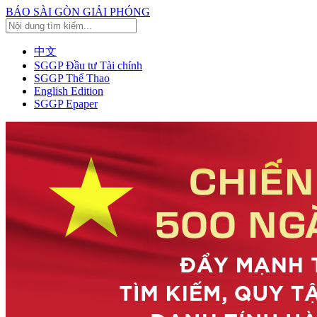
BÁO SÀI GÒN GIẢI PHÓNG
中文
SGGP Đầu tư Tài chính
SGGP Thể Thao
English Edition
SGGP Epaper