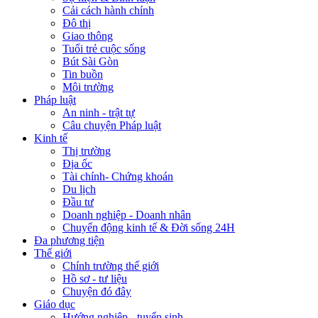
Cải cách hành chính
Đô thị
Giao thông
Tuổi trẻ cuộc sống
Bút Sài Gòn
Tin buồn
Môi trường
Pháp luật
An ninh - trật tự
Câu chuyện Pháp luật
Kinh tế
Thị trường
Địa ốc
Tài chính- Chứng khoán
Du lịch
Đầu tư
Doanh nghiệp - Doanh nhân
Chuyển động kinh tế & Đời sống 24H
Đa phương tiện
Thế giới
Chính trường thế giới
Hồ sơ - tư liệu
Chuyện đó đây
Giáo dục
Hướng nghiệp - tuyển sinh