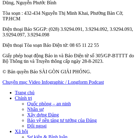
Dũng
,
Nguyễn Phước Bình
Tòa soạn
: 432-434 Nguyễn Thị Minh Khai, Phường Bàn Cờ,
TP.HCM
Điện thoại Báo SGGP
: (028) 3.9294.091, 3.9294.092, 3.9294.093,
3.9294.097, 3.9294.098
Điện thoại Tòa soạn Báo Điện tử
: 08 65 11 22 55
Giấy phép hoạt động Báo in và Báo Điện tử số 305/GP-BTTTT do
Bộ Thông tin và Truyền thông cấp ngày 28-8-2023.
© Bản quyền Báo SÀI GÒN GIẢI PHÓNG.
Chuyên mục
Video
Infographic / Longform
Podcast
Trang chủ
Chính trị
Quốc phòng – an ninh
Nhân sự
Xây dựng Đảng
Bảo vệ nền tảng tư tưởng của Đảng
Đối ngoại
Xã hội
Sự kiện & Bình luận