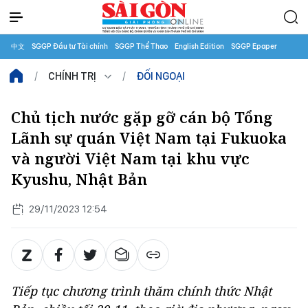
中文
SGGP Đầu tư Tài chính
SGGP Thể Thao
English Edition
SGGP Epaper
CHÍNH TRỊ
ĐỐI NGOẠI
Chủ tịch nước gặp gỡ cán bộ Tổng
Lãnh sự quán Việt Nam tại Fukuoka
và người Việt Nam tại khu vực
Kyushu, Nhật Bản
29/11/2023 12:54
Tiếp tục chương trình thăm chính thức Nhật