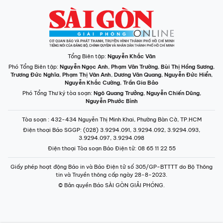
Tổng Biên tập:
Nguyễn Khắc Văn
Phó Tổng Biên tập:
Nguyễn Ngọc Anh
,
Phạm Văn Trường
,
Bùi Thị Hồng Sương
,
Trương Đức Nghĩa
,
Phạm Thị Vân Anh
,
Dương Văn Quang
,
Nguyễn Đức Hiển
,
Nguyễn Khắc Cường
,
Trần Gia Bảo
Phó Tổng Thư ký tòa soạn:
Ngô Quang Trưởng
,
Nguyễn Chiến Dũng
,
Nguyễn Phước Bình
Tòa soạn
: 432-434 Nguyễn Thị Minh Khai, Phường Bàn Cờ, TP.HCM
Điện thoại Báo SGGP
: (028) 3.9294.091, 3.9294.092, 3.9294.093,
3.9294.097, 3.9294.098
Điện thoại Tòa soạn Báo Điện tử
: 08 65 11 22 55
Giấy phép hoạt động Báo in và Báo Điện tử số 305/GP-BTTTT do Bộ Thông
tin và Truyền thông cấp ngày 28-8-2023.
© Bản quyền Báo SÀI GÒN GIẢI PHÓNG.