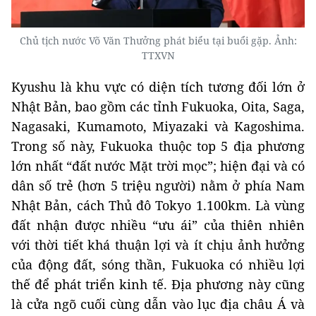
Chủ tịch nước Võ Văn Thưởng phát biểu tại buổi gặp. Ảnh:
TTXVN
Kyushu là khu vực có diện tích tương đối lớn ở
Nhật Bản, bao gồm các tỉnh Fukuoka, Oita, Saga,
Nagasaki, Kumamoto, Miyazaki và Kagoshima.
Trong số này, Fukuoka thuộc top 5 địa phương
lớn nhất “đất nước Mặt trời mọc”; hiện đại và có
dân số trẻ (hơn 5 triệu người) nằm ở phía Nam
Nhật Bản, cách Thủ đô Tokyo 1.100km. Là vùng
đất nhận được nhiều “ưu ái” của thiên nhiên
với thời tiết khá thuận lợi và ít chịu ảnh hưởng
của động đất, sóng thần, Fukuoka có nhiều lợi
thế để phát triển kinh tế. Địa phương này cũng
là cửa ngõ cuối cùng dẫn vào lục địa châu Á và