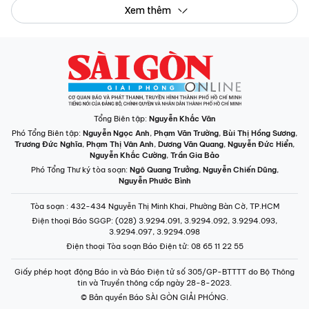
Xem thêm
Tổng Biên tập:
Nguyễn Khắc Văn
Phó Tổng Biên tập:
Nguyễn Ngọc Anh
,
Phạm Văn Trường
,
Bùi Thị Hồng Sương
,
Trương Đức Nghĩa
,
Phạm Thị Vân Anh
,
Dương Văn Quang
,
Nguyễn Đức Hiển
,
Nguyễn Khắc Cường
,
Trần Gia Bảo
Phó Tổng Thư ký tòa soạn:
Ngô Quang Trưởng
,
Nguyễn Chiến Dũng
,
Nguyễn Phước Bình
Tòa soạn
: 432-434 Nguyễn Thị Minh Khai, Phường Bàn Cờ, TP.HCM
Điện thoại Báo SGGP
: (028) 3.9294.091, 3.9294.092, 3.9294.093,
3.9294.097, 3.9294.098
Điện thoại Tòa soạn Báo Điện tử
: 08 65 11 22 55
Giấy phép hoạt động Báo in và Báo Điện tử số 305/GP-BTTTT do Bộ Thông
tin và Truyền thông cấp ngày 28-8-2023.
© Bản quyền Báo SÀI GÒN GIẢI PHÓNG.