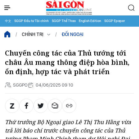
中文
SGGP Đầu tư Tài chính
SGGP Thể Thao
English Edition
SGGP Epaper
CHÍNH TRỊ
ĐỐI NGOẠI
Chuyến công tác của Thủ tướng tới
châu Âu mang thông điệp hòa bình,
ổn định, hợp tác và phát triển
SGGPO
04/06/2025 09:10
Thứ trưởng Bộ Ngoại giao Lê Thị Thu Hằng vừa
trả lời báo chí trước chuyến công tác của Thủ
tướng Phạm Minh Chính tham dự Hội nghị Đại