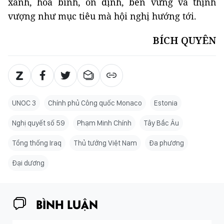
xanh, hòa bình, ổn định, bền vững và thịnh
vượng như mục tiêu mà hội nghị hướng tới.
BÍCH QUYÊN
UNOC 3
Chính phủ Công quốc Monaco
Estonia
Nghị quyết số 59
Phạm Minh Chính
Tây Bắc Âu
Tổng thống Iraq
Thủ tướng Việt Nam
Đa phương
Đại dương
BÌNH LUẬN