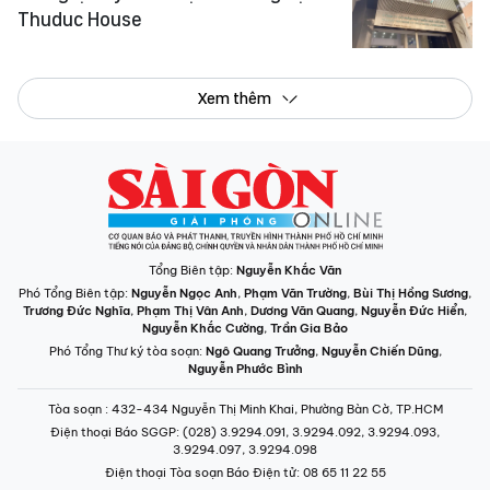
Thuduc House
Xem thêm
Tổng Biên tập:
Nguyễn Khắc Văn
Phó Tổng Biên tập:
Nguyễn Ngọc Anh
,
Phạm Văn Trường
,
Bùi Thị Hồng Sương
,
Trương Đức Nghĩa
,
Phạm Thị Vân Anh
,
Dương Văn Quang
,
Nguyễn Đức Hiển
,
Nguyễn Khắc Cường
,
Trần Gia Bảo
Phó Tổng Thư ký tòa soạn:
Ngô Quang Trưởng
,
Nguyễn Chiến Dũng
,
Nguyễn Phước Bình
Tòa soạn
: 432-434 Nguyễn Thị Minh Khai, Phường Bàn Cờ, TP.HCM
Điện thoại Báo SGGP
: (028) 3.9294.091, 3.9294.092, 3.9294.093,
3.9294.097, 3.9294.098
Điện thoại Tòa soạn Báo Điện tử
: 08 65 11 22 55