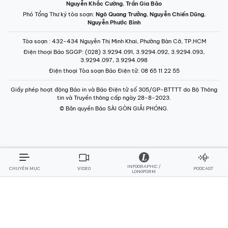
Nguyễn Khắc Cường
,
Trần Gia Bảo
Phó Tổng Thư ký tòa soạn:
Ngô Quang Trưởng
,
Nguyễn Chiến Dũng
,
Nguyễn Phước Bình
Tòa soạn
: 432-434 Nguyễn Thị Minh Khai, Phường Bàn Cờ, TP.HCM
Điện thoại Báo SGGP
: (028) 3.9294.091, 3.9294.092, 3.9294.093,
3.9294.097, 3.9294.098
Điện thoại Tòa soạn Báo Điện tử
: 08 65 11 22 55
Giấy phép hoạt động Báo in và Báo Điện tử số 305/GP-BTTTT do Bộ Thông
tin và Truyền thông cấp ngày 28-8-2023.
© Bản quyền Báo SÀI GÒN GIẢI PHÓNG.
INFOGRAPHIC /
CHUYÊN MỤC
VIDEO
PODCAST
LONGFORM