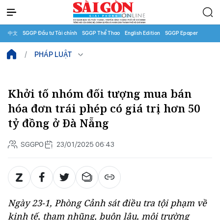
中文
SGGP Đầu tư Tài chính
SGGP Thể Thao
English Edition
SGGP Epaper
PHÁP LUẬT
Khởi tố nhóm đối tượng mua bán
hóa đơn trái phép có giá trị hơn 50
tỷ đồng ở Đà Nẵng
SGGPO
23/01/2025 06:43
Ngày 23-1, Phòng Cảnh sát điều tra tội phạm về
kinh tế, tham nhũng, buôn lậu, môi trường