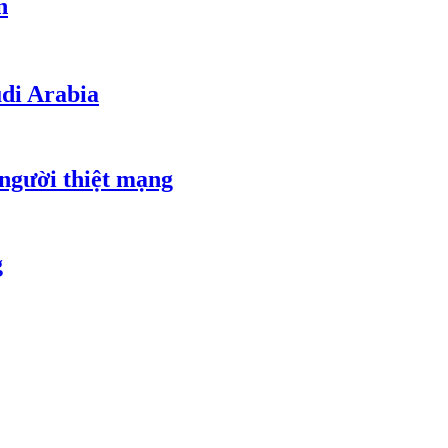
n
udi Arabia
 người thiệt mạng
g