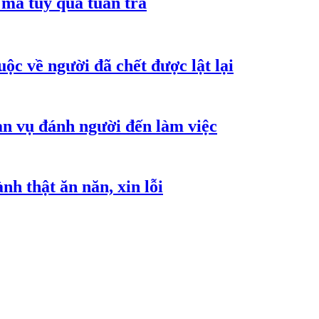
ma túy qua tuần tra
ộc về người đã chết được lật lại
an vụ đánh người đến làm việc
h thật ăn năn, xin lỗi