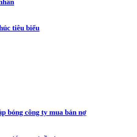
 nhân
húc tiêu biểu
núp bóng công ty mua bán nợ