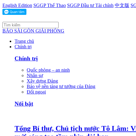
English Edition
SGGP Thể Thao
SGGP Đầu tư Tài chính
中文版
SG
BÁO SÀI GÒN GIẢI PHÓNG
Trang chủ
Chính trị
Chính trị
Quốc phòng – an ninh
Nhân sự
Xây dựng Đảng
Bảo vệ nền tảng tư tưởng của Đảng
Đối ngoại
Nổi bật
Tổng Bí thư, Chủ tịch nước Tô Lâm: Việ