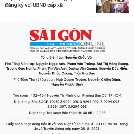
đăng ký với UBND cấp xã
Tổng Biên tập:
Nguyễn Khắc Văn
Phó Tổng Biên tập:
Nguyễn Ngọc Anh
,
Phạm Văn Trường
,
Bùi Thị Hồng Sương
,
Trương Đức Nghĩa
,
Phạm Thị Vân Anh
,
Dương Văn Quang
,
Nguyễn Đức Hiển
,
Nguyễn Khắc Cường
,
Trần Gia Bảo
Phó Tổng Thư ký tòa soạn:
Ngô Quang Trưởng
,
Nguyễn Chiến Dũng
,
Nguyễn Phước Bình
Tòa soạn
: 432-434 Nguyễn Thị Minh Khai, Phường Bàn Cờ, TP.HCM
Điện thoại Báo SGGP
: (028) 3.9294.091, 3.9294.092, 3.9294.093,
3.9294.097, 3.9294.098
Điện thoại Tòa soạn Báo Điện tử
: 08 65 11 22 55
Giấy phép hoạt động Báo in và Báo Điện tử số 305/GP-BTTTT do Bộ Thông
tin và Truyền thông cấp ngày 28-8-2023.