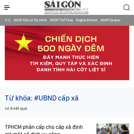
中文
SGGP Đầu tư Tài chính
SGGP Thể Thao
English Edition
SGGP Epaper
Từ khóa:
#UBND cấp xã
có
9
kết quả
TPHCM phân cấp cho cấp xã định