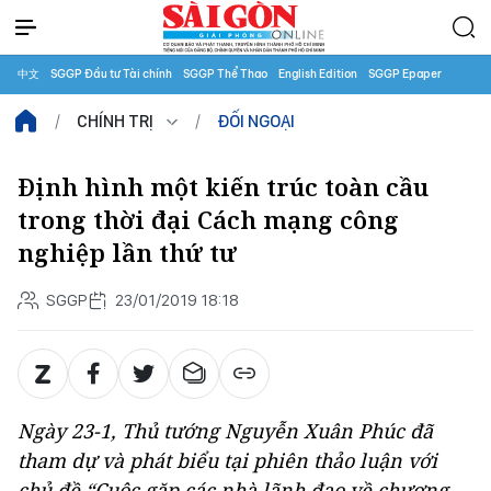
中文
SGGP Đầu tư Tài chính
SGGP Thể Thao
English Edition
SGGP Epaper
CHÍNH TRỊ
ĐỐI NGOẠI
Định hình một kiến trúc toàn cầu
trong thời đại Cách mạng công
nghiệp lần thứ tư
SGGP
23/01/2019 18:18
Ngày 23-1, Thủ tướng Nguyễn Xuân Phúc đã
tham dự và phát biểu tại phiên thảo luận với
chủ đề “Cuộc gặp các nhà lãnh đạo về chương