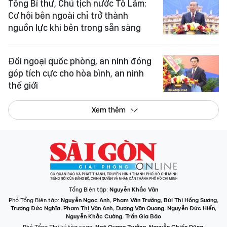
Tổng Bí thư, Chủ tịch nước Tô Lâm:
Cơ hội bên ngoài chỉ trở thành
nguồn lực khi bên trong sẵn sàng
Đối ngoại quốc phòng, an ninh đóng
góp tích cực cho hòa bình, an ninh
thế giới
Xem thêm
Tổng Biên tập:
Nguyễn Khắc Văn
Phó Tổng Biên tập:
Nguyễn Ngọc Anh
,
Phạm Văn Trường
,
Bùi Thị Hồng Sương
,
Trương Đức Nghĩa
,
Phạm Thị Vân Anh
,
Dương Văn Quang
,
Nguyễn Đức Hiển
,
Nguyễn Khắc Cường
,
Trần Gia Bảo