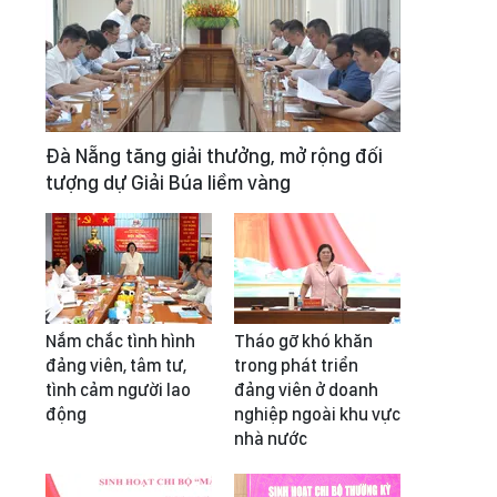
Đà Nẵng tăng giải thưởng, mở rộng đối
tượng dự Giải Búa liềm vàng
Nắm chắc tình hình
Tháo gỡ khó khăn
đảng viên, tâm tư,
trong phát triển
tình cảm người lao
đảng viên ở doanh
động
nghiệp ngoài khu vực
nhà nước