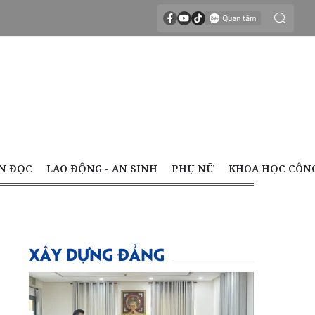
N ĐỌC
LAO ĐỘNG - AN SINH
PHỤ NỮ
KHOA HỌC CÔN
XÂY DỰNG ĐẢNG