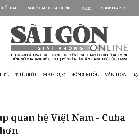
 THỂ THAO
SGGP ĐẦU TƯ TÀI CHÍNH
中文版
SGGP EPAPER
H TẾ
THẾ GIỚI
GIÁO DỤC
SỐNG KHỎE
VĂN HÓA
BẠ
úp quan hệ Việt Nam - Cuba
 hơn