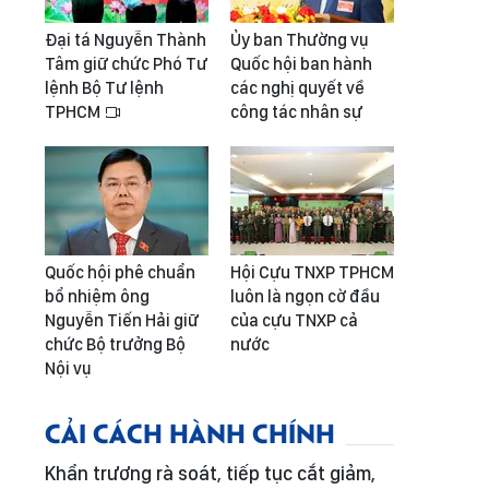
Đại tá Nguyễn Thành
Ủy ban Thường vụ
Tâm giữ chức Phó Tư
Quốc hội ban hành
lệnh Bộ Tư lệnh
các nghị quyết về
TPHCM
công tác nhân sự
Quốc hội phê chuẩn
Hội Cựu TNXP TPHCM
bổ nhiệm ông
luôn là ngọn cờ đầu
Nguyễn Tiến Hải giữ
của cựu TNXP cả
chức Bộ trưởng Bộ
nước
Nội vụ
CẢI CÁCH HÀNH CHÍNH
Khẩn trương rà soát, tiếp tục cắt giảm,