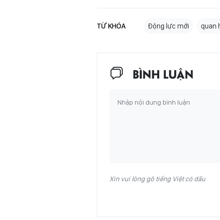
TỪ KHÓA
Động lực mới
quan 
BÌNH LUẬN
Xin vui lòng gõ tiếng Việt có dấu