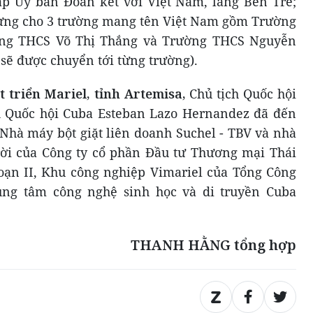
ập Ủy ban Đoàn kết với Việt Nam, làng Bến Tre;
rưng cho 3 trường mang tên Việt Nam gồm Trường
ờng THCS Võ Thị Thắng và Trường THCS Nguyễn
 sẽ được chuyển tới từng trường).
t triển Mariel, tỉnh Artemisa,
Chủ tịch Quốc hội
 Quốc hội Cuba Esteban Lazo Hernandez đã đến
Nhà máy bột giặt liên doanh Suchel - TBV và nhà
ời của Công ty cổ phần Đầu tư Thương mại Thái
đoạn II, Khu công nghiệp Vimariel của Tổng Công
ung tâm công nghệ sinh học và di truyền Cuba
THANH HẰNG tổng hợp