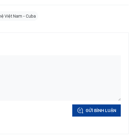
hệ Việt Nam - Cuba
GỬI BÌNH LUẬN