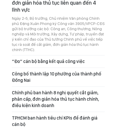
đơn giản hóa thủ tục liên quan đến 4
lĩnh vực
Ngày 2-5, Bộ trưởng, Chủ nhiệm Văn phòng Chính
phủ Đặng Xuân Phong ký Công văn 3905/VPCP-CĐS
gửi bộ trưởng các bộ: Công an, Công thương, Nông
nghiệp và Môi trường, Xây dựng, Tư pháp, truyền đạt
ý kiến chỉ đạo của Thủ tướng Chính phủ về việc tiếp
tục rà soát để cắt giảm, đơn giản hóa thủ tục hành
chính (TTHC).
“Đo” cán bộ bằng kết quả công việc
Công bố thành lập 10 phường của thành phố
Đồng Nai
Chính phủ ban hành 8 nghị quyết cắt giảm,
phân cấp, đơn giản hóa thủ tục hành chính,
điều kiện kinh doanh
TPHCM ban hành tiêu chí KPIs để đánh giá
cán bộ