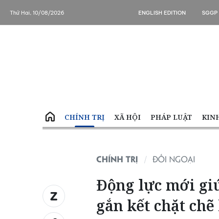
Thứ Hai, 10/08/2026
ENGLISH EDITION
SGGP
CHÍNH TRỊ
XÃ HỘI
PHÁP LUẬT
KIN
CHÍNH TRỊ
ĐỐI NGOẠI
Động lực mới gi
gắn kết chặt chẽ