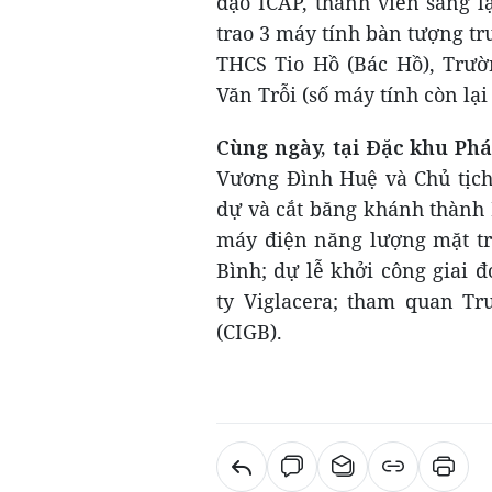
đạo ICAP, thành viên sáng l
trao 3 máy tính bàn tượng t
THCS Tio Hồ (Bác Hồ), Trư
Văn Trỗi (số máy tính còn lại
Cùng ngày, tại Đặc khu Phá
Vương Đình Huệ và Chủ tịch
dự và cắt băng khánh thành 
máy điện năng lượng mặt tr
Bình; dự lễ khởi công giai 
ty Viglacera; tham quan Tr
(CIGB).