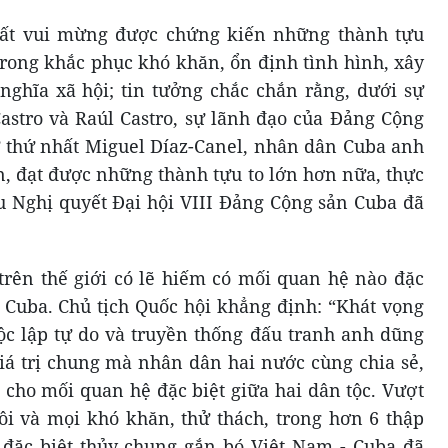
 rất vui mừng được chứng kiến những thành tựu
ong khắc phục khó khăn, ổn định tình hình, xây
nghĩa xã hội; tin tưởng chắc chắn rằng, dưới sự
Castro và Raúl Castro, sự lãnh đạo của Đảng Cộng
ư thứ nhất Miguel Díaz-Canel, nhân dân Cuba anh
, đạt được những thành tựu to lớn hơn nữa, thực
u Nghị quyết Đại hội VIII Đảng Cộng sản Cuba đã
 trên thế giới có lẽ hiếm có mối quan hệ nào đặc
 Cuba. Chủ tịch Quốc hội khẳng định: “Khát vọng
ộc lập tự do và truyền thống đấu tranh anh dũng
á trị chung mà nhân dân hai nước cùng chia sẻ,
cho mối quan hệ đặc biệt giữa hai dân tộc. Vượt
ôi và mọi khó khăn, thử thách, trong hơn 6 thập
 đặc biệt thủy chung gắn bó Việt Nam - Cuba đã