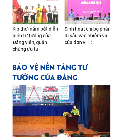
Kịp thời nắm bắt diễn
Sinh hoạt chi bộ phải
biến tư tưởng của
đi sâu vào nhiệm vụ
Đảng viên, quần
của đơn vị
chúng ưu tú
BẢO VỆ NỀN TẢNG TƯ
TƯỞNG CỦA ĐẢNG