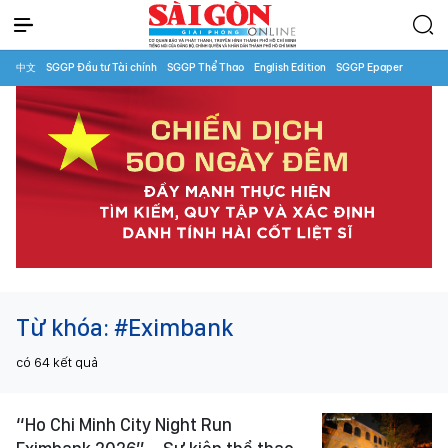
中文
SGGP Đầu tư Tài chính
SGGP Thể Thao
English Edition
SGGP Epaper
Từ khóa:
#Eximbank
có
64
kết quả
“Ho Chi Minh City Night Run