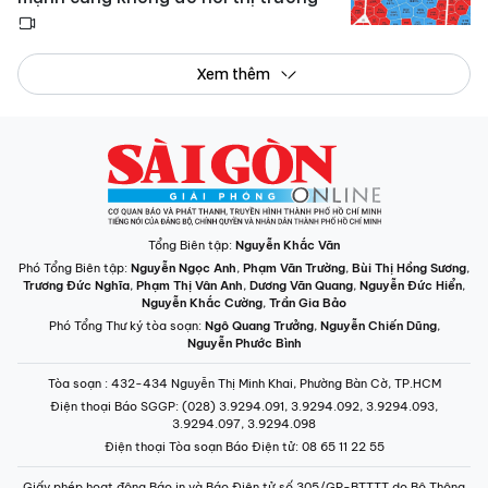
Xem thêm
Tổng Biên tập:
Nguyễn Khắc Văn
Phó Tổng Biên tập:
Nguyễn Ngọc Anh
,
Phạm Văn Trường
,
Bùi Thị Hồng Sương
,
Trương Đức Nghĩa
,
Phạm Thị Vân Anh
,
Dương Văn Quang
,
Nguyễn Đức Hiển
,
Nguyễn Khắc Cường
,
Trần Gia Bảo
Phó Tổng Thư ký tòa soạn:
Ngô Quang Trưởng
,
Nguyễn Chiến Dũng
,
Nguyễn Phước Bình
Tòa soạn
: 432-434 Nguyễn Thị Minh Khai, Phường Bàn Cờ, TP.HCM
Điện thoại Báo SGGP
: (028) 3.9294.091, 3.9294.092, 3.9294.093,
3.9294.097, 3.9294.098
Điện thoại Tòa soạn Báo Điện tử
: 08 65 11 22 55
Giấy phép hoạt động Báo in và Báo Điện tử số 305/GP-BTTTT do Bộ Thông