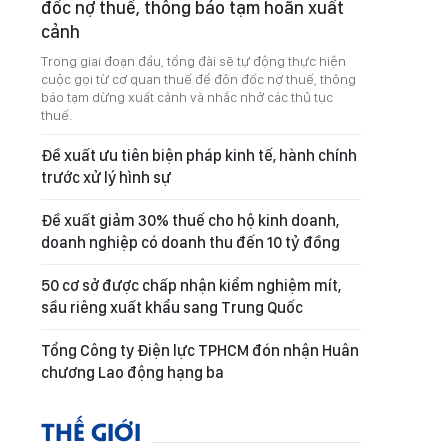
đốc nợ thuế, thông báo tạm hoãn xuất
cảnh
Trong giai đoạn đầu, tổng đài sẽ tự động thực hiện
cuộc gọi từ cơ quan thuế để đôn đốc nợ thuế, thông
báo tạm dừng xuất cảnh và nhắc nhở các thủ tục
thuế.
Đề xuất ưu tiên biện pháp kinh tế, hành chính
trước xử lý hình sự
Đề xuất giảm 30% thuế cho hộ kinh doanh,
doanh nghiệp có doanh thu đến 10 tỷ đồng
50 cơ sở được chấp nhận kiểm nghiệm mít,
sầu riêng xuất khẩu sang Trung Quốc
Tổng Công ty Điện lực TPHCM đón nhận Huân
chương Lao động hạng ba
THẾ GIỚI