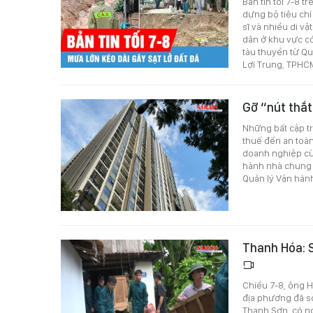
Bản tin tối 7-8 
dựng bộ tiêu chí
sĩ và nhiều di vậ
dân ở khu vực có
tàu thuyền từ Q
Lợi Trung, TPHCM
Gỡ “nút thắt
Những bất cập tr
thuế đến an toà
doanh nghiệp cù
hành nhà chung c
Quản lý Vận hàn
Thanh Hóa: S
Chiều 7-8, ông H
địa phương đã sơ
Thanh Sơn, có ng