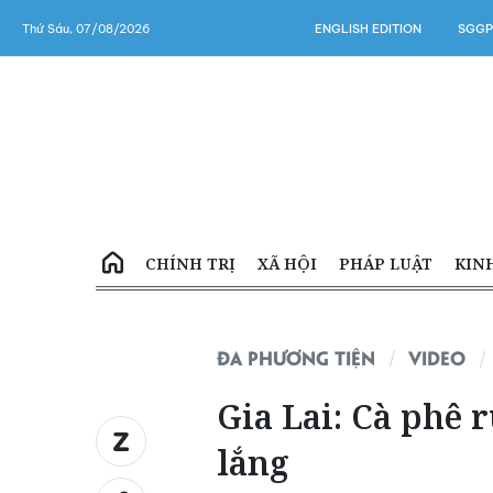
Thứ Sáu, 07/08/2026
ENGLISH EDITION
SGGP
CHÍNH TRỊ
XÃ HỘI
PHÁP LUẬT
KIN
ĐA PHƯƠNG TIỆN
VIDEO
Gia Lai: Cà phê 
lắng