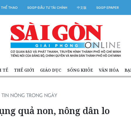
 THỂ THAO
SGGP ĐẦU TƯ TÀI CHÍNH
中文版
SGGP EPAPER
H TẾ
THẾ GIỚI
GIÁO DỤC
SỐNG KHỎE
VĂN HÓA
BẠ
TIN NÓNG TRONG NGÀY
rụng quả non, nông dân lo