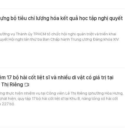
ng bộ tiêu chí lượng hóa kết quả học tập nghị quyết
ường vụ Thành ủy TPHCM tổ chức hội nghị quán triệt và triển khai
quyết Hội nghị lần thứ ba Ban Chấp hành Trung ương Đảng khóa XIV.
m 17 bộ hài cốt liệt sĩ và nhiều di vật có giá trị tại
 Thị Riêng
ợng thực hiện nhiệm vụ tại Công viên Lê Thị Riêng (phường Hòa Hưng,
hát hiện, quy tập 17 bộ hài cốt liệt sĩ tại Khu B, nâng tổng số hài cốt
n 227 bộ.