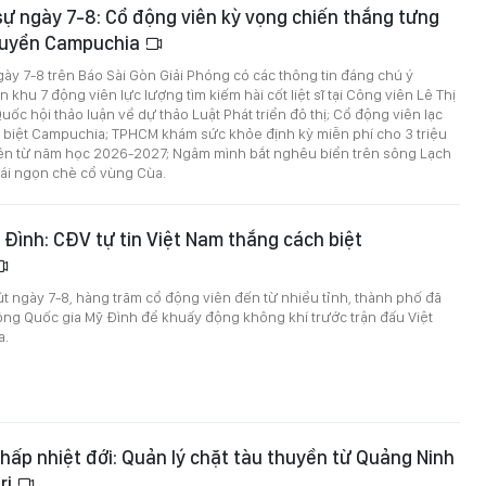
 sự ngày 7-8: Cổ động viên kỳ vọng chiến thắng tưng
tuyển Campuchia
ngày 7-8 trên Báo Sài Gòn Giải Phóng có các thông tin đáng chú ý
 khu 7 động viên lực lượng tìm kiếm hài cốt liệt sĩ tại Công viên Lê Thị
uốc hội thảo luận về dự thảo Luật Phát triển đô thị; Cổ động viên lạc
 biệt Campuchia; TPHCM khám sức khỏe định kỳ miễn phí cho 3 triệu
viên từ năm học 2026-2027; Ngâm mình bắt nghêu biển trên sông Lạch
hái ngọn chè cổ vùng Cùa.
Đình: CĐV tự tin Việt Nam thắng cách biệt
út ngày 7-8, hàng trăm cổ động viên đến từ nhiều tỉnh, thành phố đã
ộng Quốc gia Mỹ Đình để khuấy động không khí trước trận đấu Việt
a.
hấp nhiệt đới: Quản lý chặt tàu thuyền từ Quảng Ninh
rị