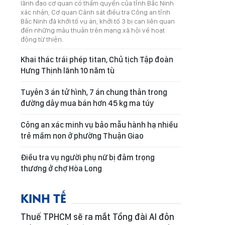
lãnh đạo cơ quan có thẩm quyền của tỉnh Bắc Ninh
xác nhận, Cơ quan Cảnh sát điều tra Công an tỉnh
Bắc Ninh đã khởi tố vụ án, khởi tố 3 bị can liên quan
đến những mâu thuẫn trên mạng xã hội về hoạt
động từ thiện.
Khai thác trái phép titan, Chủ tịch Tập đoàn
Hưng Thịnh lãnh 10 năm tù
Tuyên 3 án tử hình, 7 án chung thân trong
đường dây mua bán hơn 45 kg ma túy
Công an xác minh vụ bảo mẫu hành hạ nhiều
trẻ mầm non ở phường Thuận Giao
Điều tra vụ người phụ nữ bị đâm trọng
thương ở chợ Hòa Long
KINH TẾ
Thuế TPHCM sẽ ra mắt Tổng đài AI đôn