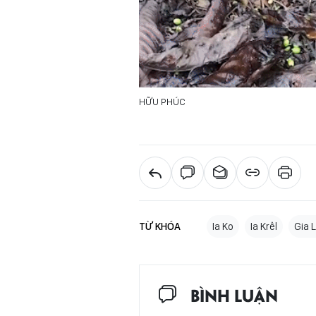
HỮU PHÚC
TỪ KHÓA
Ia Ko
Ia Krêl
Gia L
BÌNH LUẬN