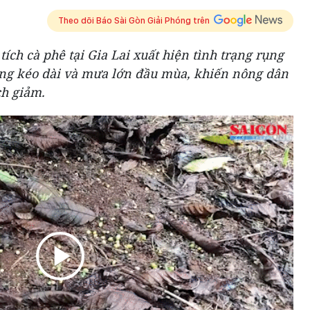
Theo dõi Báo Sài Gòn Giải Phóng trên
ích cà phê tại Gia Lai xuất hiện tình trạng rụng
ng kéo dài và mưa lớn đầu mùa, khiến nông dân
ch giảm.