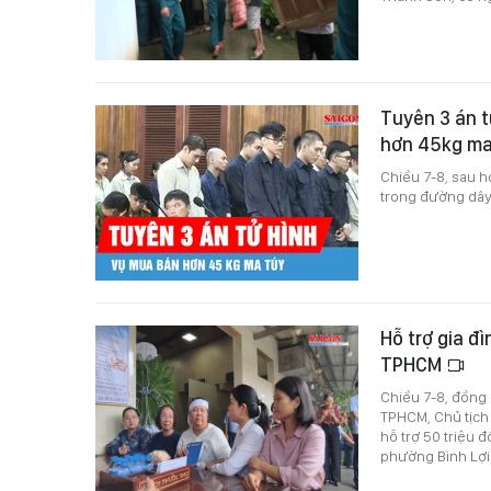
Tuyên 3 án t
hơn 45kg ma
Chiều 7-8, sau h
trong đường dây
Hỗ trợ gia đ
TPHCM
Chiều 7-8, đồng
TPHCM, Chủ tịch
hỗ trợ 50 triệu
phường Bình Lợi