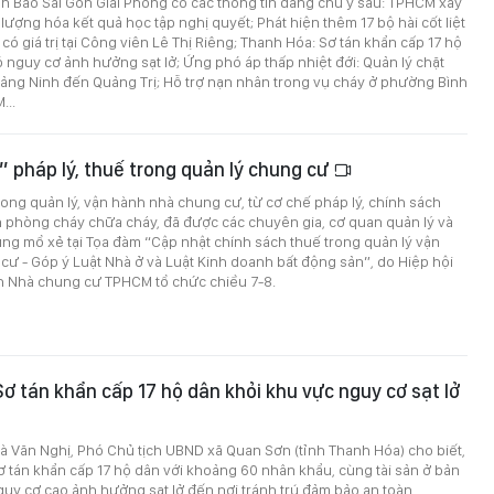
trên Báo Sài Gòn Giải Phóng có các thông tin đáng chú ý sau: TPHCM xây
 lượng hóa kết quả học tập nghị quyết; Phát hiện thêm 17 bộ hài cốt liệt
t có giá trị tại Công viên Lê Thị Riêng; Thanh Hóa: Sơ tán khẩn cấp 17 hộ
 nguy cơ ảnh hưởng sạt lở; Ứng phó áp thấp nhiệt đới: Quản lý chặt
uảng Ninh đến Quảng Trị; Hỗ trợ nạn nhân trong vụ cháy ở phường Bình
...
” pháp lý, thuế trong quản lý chung cư
ong quản lý, vận hành nhà chung cư, từ cơ chế pháp lý, chính sách
n phòng cháy chữa cháy, đã được các chuyên gia, cơ quan quản lý và
ng mổ xẻ tại Tọa đàm “Cập nhật chính sách thuế trong quản lý vận
ư - Góp ý Luật Nhà ở và Luật Kinh doanh bất động sản”, do Hiệp hội
h Nhà chung cư TPHCM tổ chức chiều 7-8.
ơ tán khẩn cấp 17 hộ dân khỏi khu vực nguy cơ sạt lở
à Văn Nghị, Phó Chủ tịch UBND xã Quan Sơn (tỉnh Thanh Hóa) cho biết,
 tán khẩn cấp 17 hộ dân với khoảng 60 nhân khẩu, cùng tài sản ở bản
uy cơ cao ảnh hưởng sạt lở đến nơi tránh trú đảm bảo an toàn.