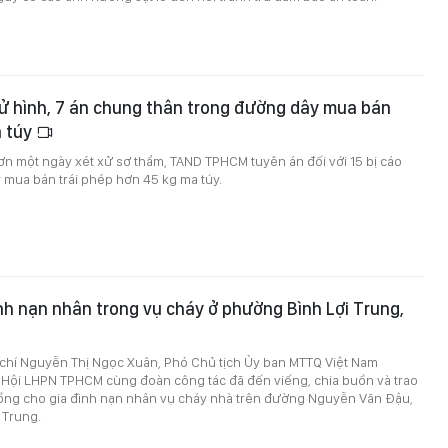
ử hình, 7 án chung thân trong đường dây mua bán
 túy
ơn một ngày xét xử sơ thẩm, TAND TPHCM tuyên án đối với 15 bị cáo
 mua bán trái phép hơn 45 kg ma túy.
ình nạn nhân trong vụ cháy ở phường Bình Lợi Trung,
 chí Nguyễn Thị Ngọc Xuân, Phó Chủ tịch Ủy ban MTTQ Việt Nam
 Hội LHPN TPHCM cùng đoàn công tác đã đến viếng, chia buồn và trao
 đồng cho gia đình nạn nhân vụ cháy nhà trên đường Nguyễn Văn Đậu,
 Trung.