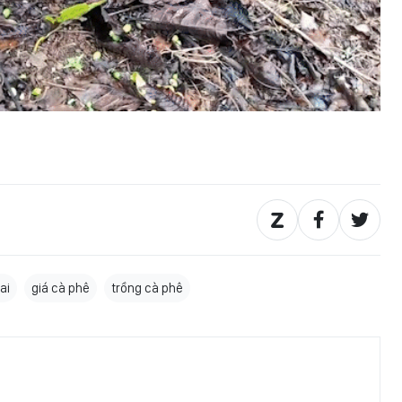
ai
giá cà phê
trồng cà phê