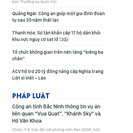
ban Thường vụ Quốc hội.
Quảng Ngãi: Công an giúp một gia đình đoàn
tụ sau 35 năm thất lạc
Thanh Hóa: Sơ tán khẩn cấp 17 hộ dân khỏi
khu vực nguy cơ sạt lở
Tổ chức không gian trên nền tảng “kiềng ba
chân”
ACV hỗ trợ 20 tỷ đồng nâng cấp Nghĩa trang
Liệt sĩ Việt – Lào
PHÁP LUẬT
Công an tỉnh Bắc Ninh thông tin vụ án
liên quan “Vua Quạt”, "Khánh Sky" và
Hồ Văn Khoa
Chiều 7-8, trao đổi với phóng viên Báo SGGP, một