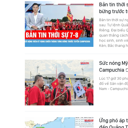
Bản tin thời
bừng trước 
Bản tin thời sự 
sau: Tư lệnh Quân
Riêng; Đại biểu Q
quan thắng cách
học sinh, sinh 
Kèn; Bắc thang 
Sức nóng Mỹ 
Campuchia
Lúc 17 giờ 30 ph
đổ về Sân vận đ
Nam - Campuchi
Ứng phó áp t
đến Quảng T