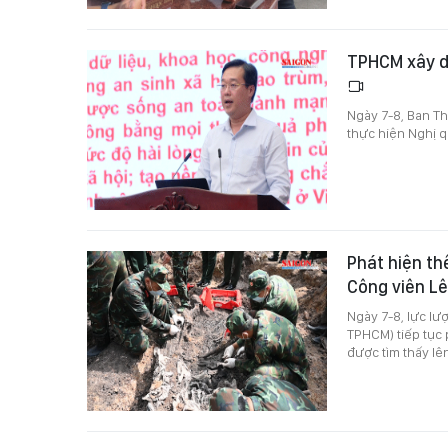
TPHCM xây dự
Ngày 7-8, Ban Th
thực hiện Nghị 
Phát hiện thê
Công viên Lê
Ngày 7-8, lực lư
TPHCM) tiếp tục p
được tìm thấy lê