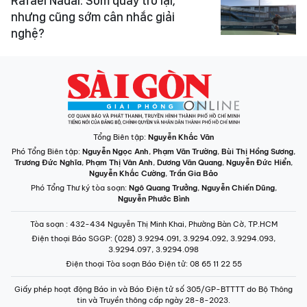
Rafael Nadal: Sớm quay trở lại,
nhưng cũng sớm cân nhắc giải
nghệ?
Tổng Biên tập:
Nguyễn Khắc Văn
Phó Tổng Biên tập:
Nguyễn Ngọc Anh
,
Phạm Văn Trường
,
Bùi Thị Hồng Sương
,
Trương Đức Nghĩa
,
Phạm Thị Vân Anh
,
Dương Văn Quang
,
Nguyễn Đức Hiển
,
Nguyễn Khắc Cường
,
Trần Gia Bảo
Phó Tổng Thư ký tòa soạn:
Ngô Quang Trưởng
,
Nguyễn Chiến Dũng
,
Nguyễn Phước Bình
Tòa soạn
: 432-434 Nguyễn Thị Minh Khai, Phường Bàn Cờ, TP.HCM
Điện thoại Báo SGGP
: (028) 3.9294.091, 3.9294.092, 3.9294.093,
3.9294.097, 3.9294.098
Điện thoại Tòa soạn Báo Điện tử
: 08 65 11 22 55
Giấy phép hoạt động Báo in và Báo Điện tử số 305/GP-BTTTT do Bộ Thông
tin và Truyền thông cấp ngày 28-8-2023.