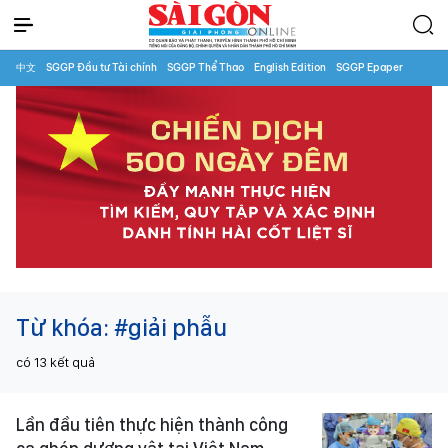
中文
SGGP Đầu tư Tài chính
SGGP Thể Thao
English Edition
SGGP Epaper
Từ khóa:
#giải phẫu
có
13
kết quả
Lần đầu tiên thực hiện thành công