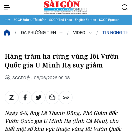
中文
SGGP Đầu tư Tài chính
SGGP Thể Thao
English Edition
SGGP Epaper
ĐA PHƯƠNG TIỆN
VIDEO
TIN NÓNG TR
Hàng trăm ha rừng vùng lõi Vườn
Quốc gia U Minh Hạ suy giảm
SGGPO
08/06/2026 09:08
Ngày 6-6, ông Lê Thanh Dũng, Phó Giám đốc
Vườn Quốc gia U Minh Hạ (tỉnh Cà Mau), cho
biết một số khu vực thuộc vùng lõi Vườn Quốc