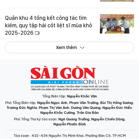
Quân khu 4 tổng kết công tác tìm
kiếm, quy tập hài cốt liệt sĩ mùa khô
2025-2026
Xem thêm
Tổng Biên tập:
Nguyễn Khắc Văn
Phó Tổng Biên tập:
Nguyễn Ngọc Anh
,
Phạm Văn Trường
,
Bùi Thị Hồng Sương
,
Trương Đức Nghĩa
,
Phạm Thị Vân Anh
,
Dương Văn Quang
,
Nguyễn Đức Hiển
,
Nguyễn Khắc Cường
,
Trần Gia Bảo
Phó Tổng Thư ký tòa soạn:
Ngô Quang Trưởng
,
Nguyễn Chiến Dũng
,
Nguyễn Phước Bình
Tòa soạn
: 432-434 Nguyễn Thị Minh Khai, Phường Bàn Cờ, TP.HCM