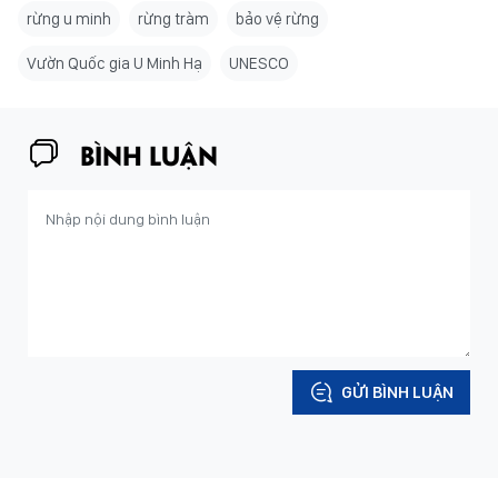
rừng u minh
rừng tràm
bảo vệ rừng
Vườn Quốc gia U Minh Hạ
UNESCO
BÌNH LUẬN
GỬI BÌNH LUẬN