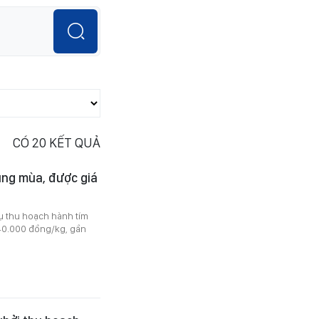
CÓ
20
KẾT QUẢ
úng mùa, được giá
ụ thu hoạch hành tím
 40.000 đồng/kg, gần