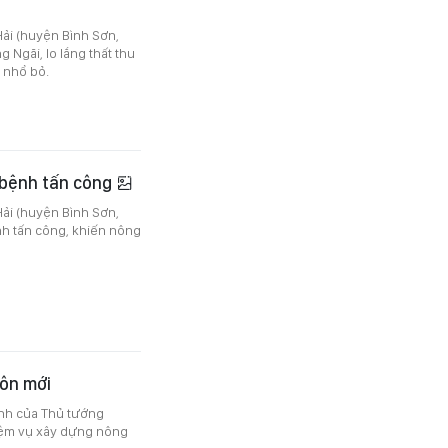
Hải (huyện Bình Sơn,
 Ngãi, lo lắng thất thu
 nhổ bỏ.
 bệnh tấn công
Hải (huyện Bình Sơn,
ệnh tấn công, khiến nông
hôn mới
ịnh của Thủ tướng
iệm vụ xây dựng nông