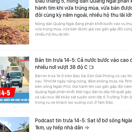
Đầu tháng 5, nông dân Quảng Ngãi phấn 
hành tím khi vừa trúng mùa, vừa bán đượ
đôi cùng kỳ năm ngoái, nhiều hộ thu lãi lớ
Nông dân Quảng Ngãi đang phấn khởi bước vào vụ thu
vừa trúng mùa, vừa bán được giá cao gần gấp đôi cùng
nhiều hộ thu lãi lớn.
Bản tin trưa 14-5: Cả nước bước vào cao
nhiều nơi vượt 38 độ C
Bản tin trưa 14-5 trên Báo Sài Gòn Giải Phóng có các t
sau: TPHCM ngày nắng nóng, đêm không mưa; Hà Tĩnh: 
bên sông Ngàn Phố; Giá hành tím cao gần gấp đôi năm
Quảng Ngãi phấn khởi; Một ngư dân bị dây tời quật gãy
và cấu trúc đề khảo sát tuyển sinh lớp 6 Trường Trần Đạ
trong vụ xe khách lao xuống vực ở Tam Đảo.
Podcast tin trưa 14-5: Sạt lở bờ sông Ngà
1km, uy hiếp nhà dân