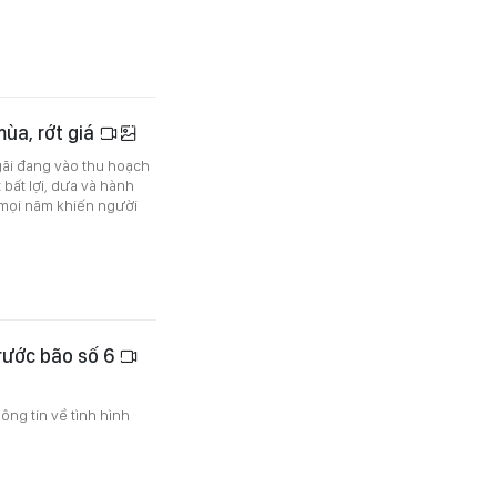
ùa, rớt giá
ãi đang vào thu hoạch
 bất lợi, dưa và hành
i mọi năm khiến người
trước bão số 6
ng tin về tình hình