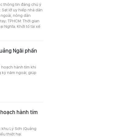
ác thông tin đáng chú ý
Sạt lở uy hiếp nhà dân
 ngoái, nông dân
 tay; TPHCM: Thời gian
i Nghĩa; Khởi tố tài xế
Quảng Ngãi phấn
 hoạch hành tím khi
 kỳ năm ngoái, giúp
 hoạch hành tím
c khu Lý Sơn (Quảng
u thiệt hại.