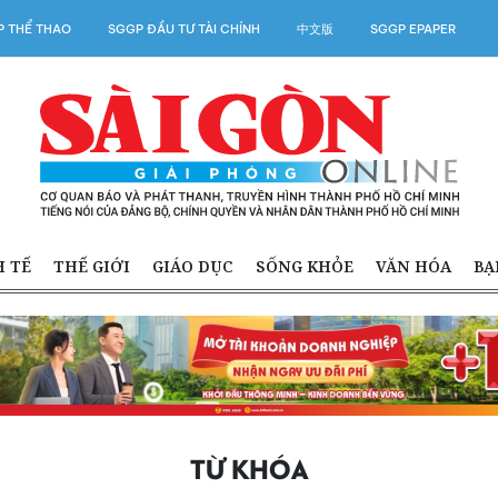
 THỂ THAO
SGGP ĐẦU TƯ TÀI CHÍNH
中文版
SGGP EPAPER
H TẾ
THẾ GIỚI
GIÁO DỤC
SỐNG KHỎE
VĂN HÓA
BẠ
TỪ KHÓA