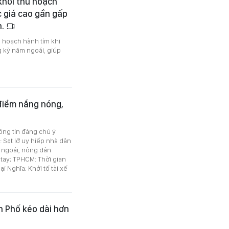
khởi thu hoạch
c giá cao gần gấp
n.
 hoạch hành tím khi
 kỳ năm ngoái, giúp
 điểm nắng nóng,
hông tin đáng chú ý
Sạt lở uy hiếp nhà dân
 ngoái, nông dân
 tay; TPHCM: Thời gian
i Nghĩa; Khởi tố tài xế
n Phố kéo dài hơn