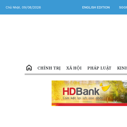
Chủ Nhật, 09/08/2026
ENGLISH EDITION
SGGP
CHÍNH TRỊ
XÃ HỘI
PHÁP LUẬT
KIN