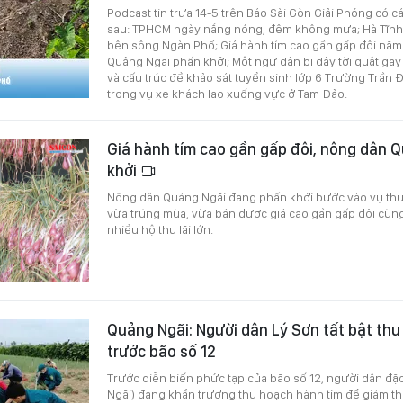
Podcast tin trưa 14-5 trên Báo Sài Gòn Giải Phóng có c
sau: TPHCM ngày nắng nóng, đêm không mưa; Hà Tĩnh: 
bên sông Ngàn Phố; Giá hành tím cao gần gấp đôi năm
Quảng Ngãi phấn khởi; Một ngư dân bị dây tời quật gãy
và cấu trúc đề khảo sát tuyển sinh lớp 6 Trường Trần Đạ
trong vụ xe khách lao xuống vực ở Tam Đảo.
Giá hành tím cao gần gấp đôi, nông dân 
khởi
Nông dân Quảng Ngãi đang phấn khởi bước vào vụ thu
vừa trúng mùa, vừa bán được giá cao gần gấp đôi cùng
nhiều hộ thu lãi lớn.
Quảng Ngãi: Người dân Lý Sơn tất bật thu
trước bão số 12
Trước diễn biến phức tạp của bão số 12, người dân đặ
Ngãi) đang khẩn trương thu hoạch hành tím để giảm thiể