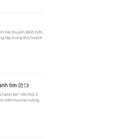
nh Hải (huyện Bình Sơn,
ng tập trung thu hoạch
ành tím
ủ hành tím” lớn thứ 2
ím sớm mua tại ruộng