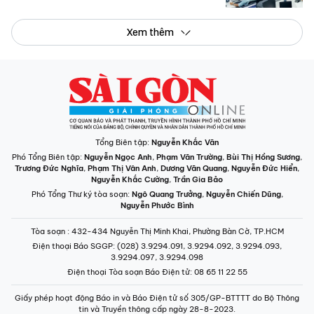
Xem thêm
Tổng Biên tập:
Nguyễn Khắc Văn
Phó Tổng Biên tập:
Nguyễn Ngọc Anh
,
Phạm Văn Trường
,
Bùi Thị Hồng Sương
,
Trương Đức Nghĩa
,
Phạm Thị Vân Anh
,
Dương Văn Quang
,
Nguyễn Đức Hiển
,
Nguyễn Khắc Cường
,
Trần Gia Bảo
Phó Tổng Thư ký tòa soạn:
Ngô Quang Trưởng
,
Nguyễn Chiến Dũng
,
Nguyễn Phước Bình
Tòa soạn
: 432-434 Nguyễn Thị Minh Khai, Phường Bàn Cờ, TP.HCM
Điện thoại Báo SGGP
: (028) 3.9294.091, 3.9294.092, 3.9294.093,
3.9294.097, 3.9294.098
Điện thoại Tòa soạn Báo Điện tử
: 08 65 11 22 55
Giấy phép hoạt động Báo in và Báo Điện tử số 305/GP-BTTTT do Bộ Thông
tin và Truyền thông cấp ngày 28-8-2023.