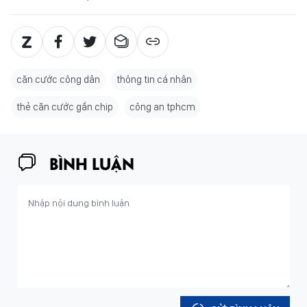
căn cước công dân
thông tin cá nhân
thẻ căn cước gắn chip
công an tphcm
BÌNH LUẬN