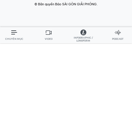
© Bản quyền Báo SÀI GÒN GIẢI PHÓNG.
INFOGRAPHIC /
CHUYÊN MỤC
VIDEO
PODCAST
LONGFORM