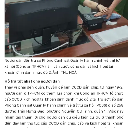
Người dân đến trụ sở Phòng Cảnh sát Quản lý hành chính về trật tự
xã hội (Công an TPHCM) làm căn cước công dân và kích hoạt tài
khoản định danh mức độ 2. Ảnh: THU HOÀI
Hỗ trợ tốt nhất
cho người dân
Thay vì phải đến quận, huyện để làm CCCD gắn chip, từ ngày 19-2,
người dân ở TPHCM có thêm lựa chọn khi Công an TPHCM tổ chức
cấp CCCD, kích hoạt tài khoản định danh mức độ 2 tại Trụ sở tiếp dân
Phòng Cảnh sát Quản lý hành chính về trật tự xã hội (PC06) ở số 258
đường Trần Hưng Đạo (phường Nguyễn Cư Trinh, quận 1). Việc này
nhằm tạo thuận lợi cho người dân đủ điều kiện cư trú ở thành phố
đến đây làm thủ tục cấp CCCD gắn chip, cấp và kích hoạt tài khoản