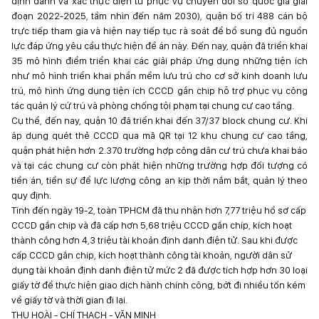
định danh và xác thực điện tử phục vụ chuyển đổi số quốc gia giai
đoạn 2022-2025, tầm nhìn đến năm 2030), quận bố trí 488 cán bộ
trực tiếp tham gia và hiện nay tiếp tục rà soát để bổ sung đủ nguồn
lực đáp ứng yêu cầu thực hiện đề án này. Đến nay, quận đã triển khai
35 mô hình điểm triển khai các giải pháp ứng dụng những tiện ích
như mô hình triển khai phần mềm lưu trú cho cơ sở kinh doanh lưu
trú, mô hình ứng dụng tiện ích CCCD gắn chip hỗ trợ phục vụ công
tác quản lý cứ trú và phòng chống tội phạm tại chung cư cao tầng.
Cụ thể, đến nay, quận 10 đã triển khai đến 37/37 block chung cư. Khi
áp dụng quét thẻ CCCD qua mã QR tại 12 khu chung cư cao tầng,
quận phát hiện hơn 2.370 trường hợp công dân cư trú chưa khai báo
và tại các chung cư còn phát hiện những trường hợp đối tượng có
tiền án, tiền sự để lực lượng công an kịp thời nắm bắt, quản lý theo
quy định.
Tính đến ngày 19-2, toàn TPHCM đã thu nhận hơn 7,77 triệu hồ sơ cấp
CCCD gắn chip và đã cấp hơn 5,68 triệu CCCD gắn chíp, kích hoạt
thành công hơn 4,3 triệu tài khoản định danh điện tử. Sau khi được
cấp CCCD gắn chip, kích hoạt thành công tài khoản, người dân sử
dụng tài khoản định danh điện tử mức 2 đã được tích hợp hơn 30 loại
giấy tờ để thực hiện giao dịch hành chính công, bớt đi nhiều tốn kém
về giấy tờ và thời gian đi lại.
THU HOÀI - CHÍ THẠCH - VĂN MINH