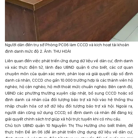
Người dân đến trụ sở Phòng PC06 làm CCCD và kích hoạt tài khoản
định danh mức độ 2. Ảnh: THU HOÀI
Liên quan đến việc phát triển ứng dụng dữ liệu về dân cư, định danh
và xác thực điện tử, lãnh đạo UBND quận 6 cho biết, các cơ quan
chuyên môn của quận xác minh, phân loại và giải quyết cấp số định
danh cá nhân, CCCD cho gần 10.000 trường hợp là các thành viên hộ
nghèo, hộ cận nghèo, hộ mới thoát mức chuẩn nghèo. Bên cạnh đó,
UBND các phường thường xuyên cập nhật, bổ sung CCCD hoặc số
định danh cá nhân của đối tượng bảo trợ xã hội vào hệ thống thu
nhập chuẩn hóa cơ sở dữ liệu đối tượng bảo trợ xã hội. Ngoài ra,
người dân cũng sử dụng CCCD, số định danh cá nhân để đăng ký,
giải quyết chính sách trợ giúp xã hội trực tuyến khi có nhu cầu.
Chủ tịch UBND quận 10 Nguyễn Thị Thu Hường cho biết thêm, để
thực hiện Đề án 06 (đề án phát triển ứng dụng dữ liệu về dân cư,