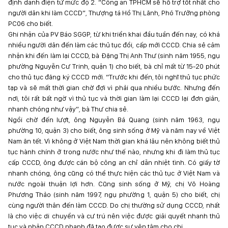
định danh điện tử mức độ 2. “Công an TPHCM sẽ hỗ trợ tốt nhất cho
người dân khi làm CCCD”, Thượng tá Hồ Thị Lãnh, Phó Trưởng phòng
PC06 cho biết.
Ghi nhận của PV Báo SGGP, từ khi triển khai đầu tuần đến nay, có khá
nhiều người dân đến làm các thủ tục đổi, cấp mới CCCD. Chia sẻ cảm
nhận khi đến làm lại CCCD, bà Đặng Thị Anh Thư (sinh năm 1955, ngụ
phường Nguyễn Cư Trinh, quận 1) cho biết, bà chỉ mất từ 15-20 phút
cho thủ tục đăng ký CCCD mới. “Trước khi đến, tôi nghĩ thủ tục phức
tạp và sẽ mất thời gian chờ đợi vì phải qua nhiều bước. Nhưng đến
nơi, tôi rất bất ngờ vì thủ tục và thời gian làm lại CCCD lại đơn giản,
nhanh chóng như vậy”, bà Thư chia sẻ.
Ngồi chờ đến lượt, ông Nguyễn Bá Quang (sinh năm 1963, ngụ
phường 10, quận 3) cho biết, ông sinh sống ở Mỹ và năm nay về Việt
Nam ăn tết. Vì không ở Việt Nam thời gian khá lâu nên không biết thủ
tục hành chính ở trong nước như thế nào, nhưng khi đi làm thủ tục
cấp CCCD, ông được cán bộ công an chỉ dẫn nhiệt tình. Có giấy tờ
nhanh chóng, ông cũng có thể thực hiện các thủ tục ở Việt Nam và
nước ngoài thuận lợi hơn. Cũng sinh sống ở Mỹ, chị Võ Hoàng
Phương Thảo (sinh năm 1997, ngụ phường 1, quận 5) cho biết, chị
cùng người thân đến làm CCCD. Do chị thường sử dụng CCCD, nhất
là cho việc di chuyển và cư trú nên việc được giải quyết nhanh thủ
tục và nhận CCCD nhanh đã tạo được sự yên tâm cho chị.