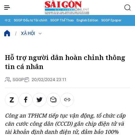
中文
SGGP Đầu tư Tài chính
SGGP Thể Thao
English Edition
SGGP Epaper
XÃ HỘI
Hỗ trợ người dân hoàn chỉnh thông
tin cá nhân
SGGP
20/02/2024 23:11
Công an TPHCM tiếp tục vận động, tổ chức cấp
căn cước công dân (CCCD) gắn chip điện tử và
tài khoản định danh điện tử, đảm bảo 100%