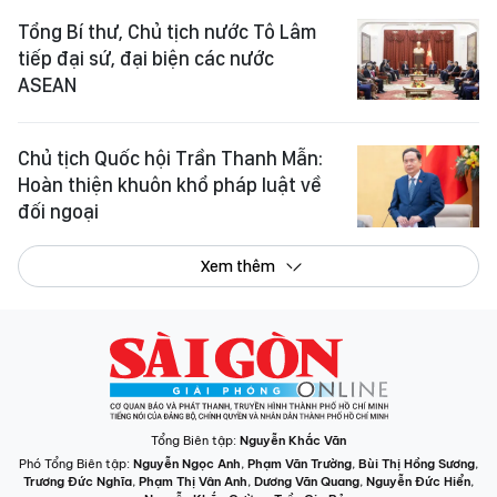
Tổng Bí thư, Chủ tịch nước Tô Lâm
tiếp đại sứ, đại biện các nước
ASEAN
Chủ tịch Quốc hội Trần Thanh Mẫn:
Hoàn thiện khuôn khổ pháp luật về
đối ngoại
Xem thêm
Tổng Biên tập:
Nguyễn Khắc Văn
Phó Tổng Biên tập:
Nguyễn Ngọc Anh
,
Phạm Văn Trường
,
Bùi Thị Hồng Sương
,
Trương Đức Nghĩa
,
Phạm Thị Vân Anh
,
Dương Văn Quang
,
Nguyễn Đức Hiển
,