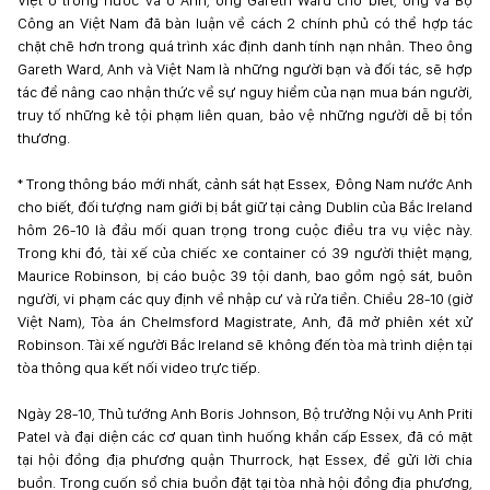
Việt ở trong nước và ở Anh, ông Gareth Ward cho biết, ông và Bộ
Công an Việt Nam đã bàn luận về cách 2 chính phủ có thể hợp tác
chặt chẽ hơn trong quá trình xác định danh tính nạn nhân. Theo ông
Gareth Ward, Anh và Việt Nam là những người bạn và đối tác, sẽ hợp
tác để nâng cao nhận thức về sự nguy hiểm của nạn mua bán người,
truy tố những kẻ tội phạm liên quan, bảo vệ những người dễ bị tổn
thương.
* Trong thông báo mới nhất, cảnh sát hạt Essex, Đông Nam nước Anh
cho biết, đối tượng nam giới bị bắt giữ tại cảng Dublin của Bắc Ireland
hôm 26-10 là đầu mối quan trọng trong cuộc điều tra vụ việc này.
Trong khi đó, tài xế của chiếc xe container có 39 người thiệt mạng,
Maurice Robinson, bị cáo buộc 39 tội danh, bao gồm ngộ sát, buôn
người, vi phạm các quy định về nhập cư và rửa tiền. Chiều 28-10 (giờ
Việt Nam), Tòa án Chelmsford Magistrate, Anh, đã mở phiên xét xử
Robinson. Tài xế người Bắc Ireland sẽ không đến tòa mà trình diện tại
tòa thông qua kết nối video trực tiếp.
Ngày 28-10, Thủ tướng Anh Boris Johnson, Bộ trưởng Nội vụ Anh Priti
Patel và đại diện các cơ quan tình huống khẩn cấp Essex, đã có mặt
tại hội đồng địa phương quận Thurrock, hạt Essex, để gửi lời chia
buồn. Trong cuốn sổ chia buồn đặt tại tòa nhà hội đồng địa phương,