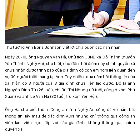
Thủ tướng Anh Boris Johnson viết lời chia buồn các nạn nhân
Ngày 28-10, ông Nguyễn Văn Hà, Chủ tịch UBND xã Đô Thành (huyện
Yên Thành, Nghệ An), cho biết, cho đến thời điểm này chính quyền xã
chưa nhận được trình báo của gia đình có con em nghi liên quan đến
vụ 39 người thiệt mạng tại Anh. Tuy nhiên, qua nắm bắt thông tin của
xã, hiện có 3 người của 3 gia đình chưa liên lạc được. Đó là anh
Nguyễn Đình Tứ (26 tuổi), chị Bùi Thị Nhung (19 tuổi, cùng ở xóm Phú
Xuân) và anh Lê Văn Hà (30 tuổi, trú xóm Yên Hội).
Ông Hà cho biết thêm, Công an tỉnh Nghệ An cũng đã về nắm bắt
thông tin, lấy mẫu để xác định ADN nhưng chỉ thông qua công an
viên làm việc trực tiếp với các gia đình, không thông qua chính
quyền xã.