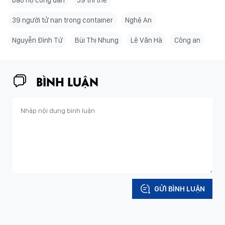
bảo hộ công dân
39 thi thể
39 người tử nạn trong container
Nghệ An
Nguyễn Đình Tứ
Bùi Thị Nhung
Lê Văn Hà
Công an
BÌNH LUẬN
GỬI BÌNH LUẬN