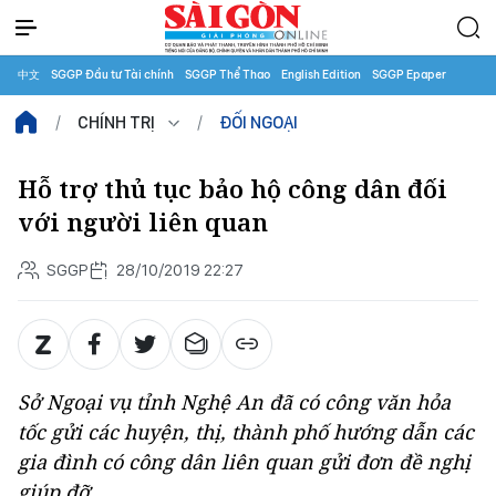
中文
SGGP Đầu tư Tài chính
SGGP Thể Thao
English Edition
SGGP Epaper
CHÍNH TRỊ
ĐỐI NGOẠI
Hỗ trợ thủ tục bảo hộ công dân đối
với người liên quan
SGGP
28/10/2019 22:27
Sở Ngoại vụ tỉnh Nghệ An đã có công văn hỏa
tốc gửi các huyện, thị, thành phố hướng dẫn các
gia đình có công dân liên quan gửi đơn đề nghị
giúp đỡ.