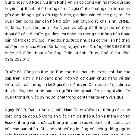
Cùng ngày, Sở Ngoại vụ tỉnh Nghệ An đã có công văn hỏa tốc gửi các
huyện, thị, thành phố hướng dẫn các gia đình có công dân liên quan
gửi đơn đề nghị giúp đỡ. Ngoài đơn, gia đình cần có các giấy tờ liên
quan đến công dân cần hỗ trợ gồm: bản chụp giấy khai sinh, CMND,
hộ khẩu, hộ chiếu, ảnh… Sở Ngoại vụ cũng đã thông báo số điện
thoại để các tổ chức, gia đình, cá nhân có thông tin thông báo hoặc
cần hỗ trợ các thủ tục. Theo đó, người có nhu cầu có thể liên hệ theo
số điện thoại của Giám đốc là ông Nguyễn Hải Dương: 0963.632.609
hoặc số điện thoại của ông Trần Khánh Thục, Phó Giám đốc:
0912.292.617.
Trước đó, Công an tỉnh Hà Tĩnh cho biết, sau khi có sự chỉ đạo của
cấp trên, đơn vị này đang phối hợp với cơ quan chức năng về tìm
hiểu, nắm bắt thông tin tại 8 gia đình ở huyện Can Lộc và 1 gia đình ở
thị xã Hồng Lĩnh trình báo có người thân bị mất liên lạc nghi vấn liên
quan trong vụ việc 39 người chết trong container tại Anh vừa qua.
Ngày 28-10, Đại sứ Anh tại Việt Nam Gareth Ward ra thông cáo cho
biết, ông đã gặp Bộ Công an Việt Nam để thảo luận về thảm kịch tại
Essex nhưng vẫn chưa có thông tin chính xác về danh tính, quốc tịch
của các nạn nhân. Chia sẻ với những lo lắng của cộng đồng người