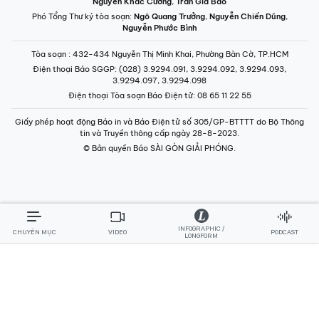
Nguyễn Khắc Cường
,
Trần Gia Bảo
Phó Tổng Thư ký tòa soạn:
Ngô Quang Trưởng
,
Nguyễn Chiến Dũng
,
Nguyễn Phước Bình
Tòa soạn
: 432-434 Nguyễn Thị Minh Khai, Phường Bàn Cờ, TP.HCM
Điện thoại Báo SGGP
: (028) 3.9294.091, 3.9294.092, 3.9294.093,
3.9294.097, 3.9294.098
Điện thoại Tòa soạn Báo Điện tử
: 08 65 11 22 55
Giấy phép hoạt động Báo in và Báo Điện tử số 305/GP-BTTTT do Bộ Thông
tin và Truyền thông cấp ngày 28-8-2023.
© Bản quyền Báo SÀI GÒN GIẢI PHÓNG.
INFOGRAPHIC /
CHUYÊN MỤC
VIDEO
PODCAST
LONGFORM