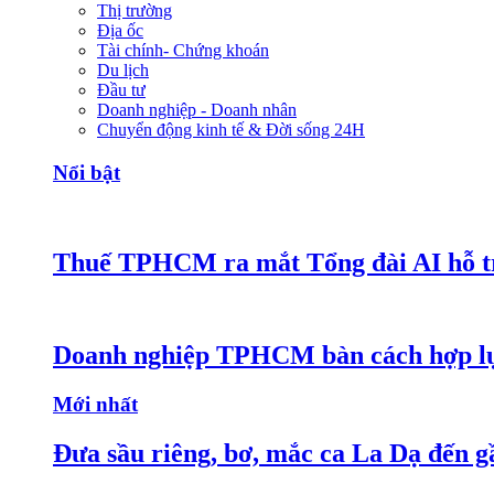
Thị trường
Địa ốc
Tài chính- Chứng khoán
Du lịch
Đầu tư
Doanh nghiệp - Doanh nhân
Chuyển động kinh tế & Đời sống 24H
Nổi bật
Thuế TPHCM ra mắt Tổng đài AI hỗ tr
Doanh nghiệp TPHCM bàn cách hợp lực
Mới nhất
Đưa sầu riêng, bơ, mắc ca La Dạ đến g