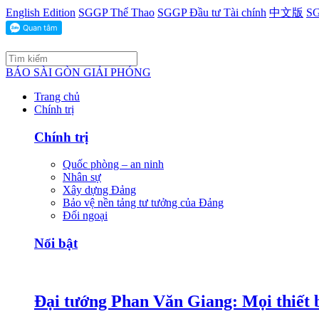
English Edition
SGGP Thể Thao
SGGP Đầu tư Tài chính
中文版
SG
BÁO SÀI GÒN GIẢI PHÓNG
Trang chủ
Chính trị
Chính trị
Quốc phòng – an ninh
Nhân sự
Xây dựng Đảng
Bảo vệ nền tảng tư tưởng của Đảng
Đối ngoại
Nổi bật
Đại tướng Phan Văn Giang: Mọi thiết b