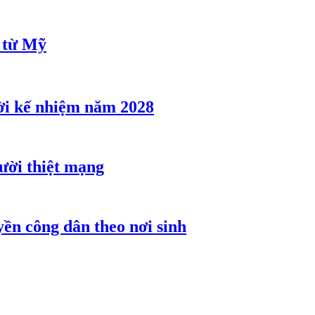
u từ Mỹ
ời kế nhiệm năm 2028
gười thiệt mạng
ền công dân theo nơi sinh