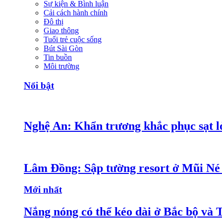
Sự kiện & Bình luận
Cải cách hành chính
Đô thị
Giao thông
Tuổi trẻ cuộc sống
Bút Sài Gòn
Tin buồn
Môi trường
Nổi bật
Nghệ An: Khẩn trương khắc phục sạt lở
Lâm Đồng: Sập tường resort ở Mũi Né 
Mới nhất
Nắng nóng có thể kéo dài ở Bắc bộ và 