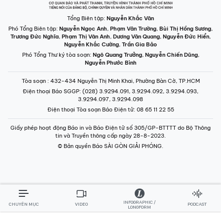
Tổng Biên tập:
Nguyễn Khắc Văn
Phó Tổng Biên tập:
Nguyễn Ngọc Anh
,
Phạm Văn Trường
,
Bùi Thị Hồng Sương
,
Trương Đức Nghĩa
,
Phạm Thị Vân Anh
,
Dương Văn Quang
,
Nguyễn Đức Hiển
,
Nguyễn Khắc Cường
,
Trần Gia Bảo
Phó Tổng Thư ký tòa soạn:
Ngô Quang Trưởng
,
Nguyễn Chiến Dũng
,
Nguyễn Phước Bình
Tòa soạn
: 432-434 Nguyễn Thị Minh Khai, Phường Bàn Cờ, TP.HCM
Điện thoại Báo SGGP
: (028) 3.9294.091, 3.9294.092, 3.9294.093,
3.9294.097, 3.9294.098
Điện thoại Tòa soạn Báo Điện tử
: 08 65 11 22 55
Giấy phép hoạt động Báo in và Báo Điện tử số 305/GP-BTTTT do Bộ Thông
tin và Truyền thông cấp ngày 28-8-2023.
© Bản quyền Báo SÀI GÒN GIẢI PHÓNG.
INFOGRAPHIC /
CHUYÊN MỤC
VIDEO
PODCAST
LONGFORM