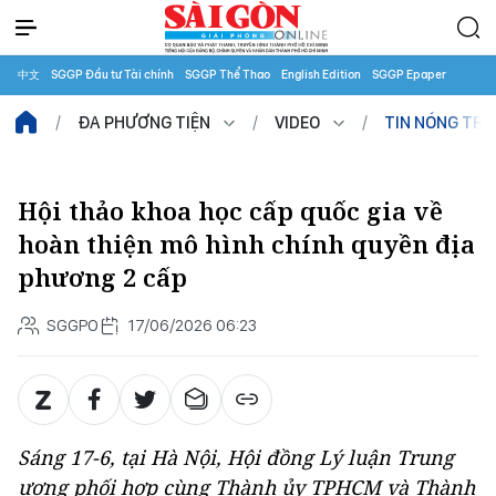
中文
SGGP Đầu tư Tài chính
SGGP Thể Thao
English Edition
SGGP Epaper
ĐA PHƯƠNG TIỆN
VIDEO
TIN NÓNG TR
Hội thảo khoa học cấp quốc gia về
hoàn thiện mô hình chính quyền địa
phương 2 cấp
SGGPO
17/06/2026 06:23
Sáng 17-6, tại Hà Nội, Hội đồng Lý luận Trung
ương phối hợp cùng Thành ủy TPHCM và Thành