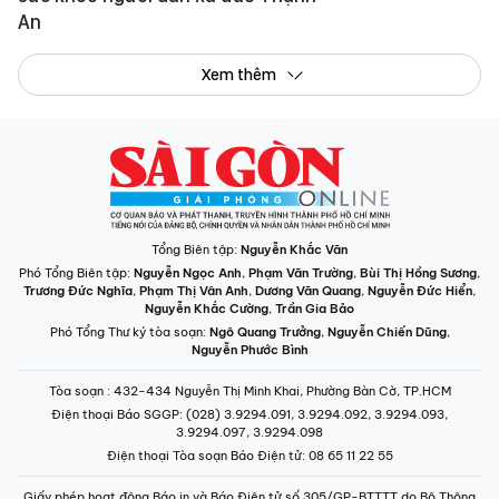
An
Xem thêm
Tổng Biên tập:
Nguyễn Khắc Văn
Phó Tổng Biên tập:
Nguyễn Ngọc Anh
,
Phạm Văn Trường
,
Bùi Thị Hồng Sương
,
Trương Đức Nghĩa
,
Phạm Thị Vân Anh
,
Dương Văn Quang
,
Nguyễn Đức Hiển
,
Nguyễn Khắc Cường
,
Trần Gia Bảo
Phó Tổng Thư ký tòa soạn:
Ngô Quang Trưởng
,
Nguyễn Chiến Dũng
,
Nguyễn Phước Bình
Tòa soạn
: 432-434 Nguyễn Thị Minh Khai, Phường Bàn Cờ, TP.HCM
Điện thoại Báo SGGP
: (028) 3.9294.091, 3.9294.092, 3.9294.093,
3.9294.097, 3.9294.098
Điện thoại Tòa soạn Báo Điện tử
: 08 65 11 22 55
Giấy phép hoạt động Báo in và Báo Điện tử số 305/GP-BTTTT do Bộ Thông