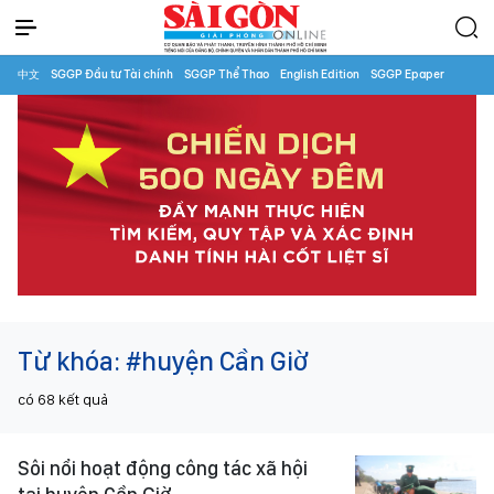
中文
SGGP Đầu tư Tài chính
SGGP Thể Thao
English Edition
SGGP Epaper
Từ khóa:
#huyện Cần Giờ
có
68
kết quả
Sôi nổi hoạt động công tác xã hội