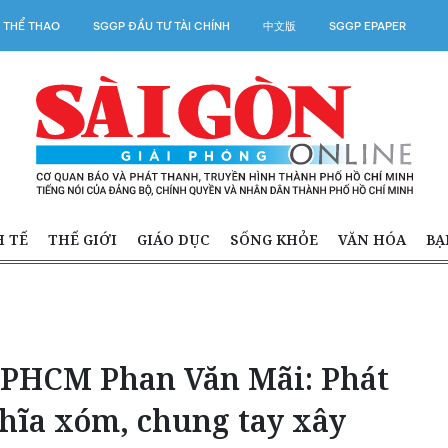
 THỂ THAO
SGGP ĐẦU TƯ TÀI CHÍNH
中文版
SGGP EPAPER
H TẾ
THẾ GIỚI
GIÁO DỤC
SỐNG KHỎE
VĂN HÓA
BẠ
TPHCM Phan Văn Mãi: Phát
ghĩa xóm, chung tay xây