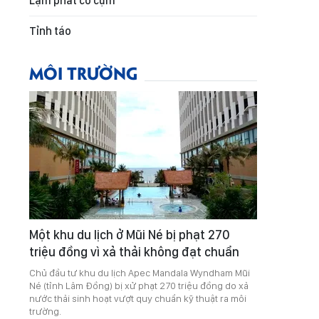
Lạm phát co cụm
Tỉnh táo
MÔI TRƯỜNG
Một khu du lịch ở Mũi Né bị phạt 270
triệu đồng vì xả thải không đạt chuẩn
Chủ đầu tư khu du lịch Apec Mandala Wyndham Mũi
Né (tỉnh Lâm Đồng) bị xử phạt 270 triệu đồng do xả
nước thải sinh hoạt vượt quy chuẩn kỹ thuật ra môi
trường.