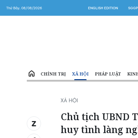
Thứ Bảy, 08/08/2026
ENGLISH EDITION
SGGP
CHÍNH TRỊ
XÃ HỘI
PHÁP LUẬT
KIN
XÃ HỘI
Chủ tịch UBND 
huy tình làng n