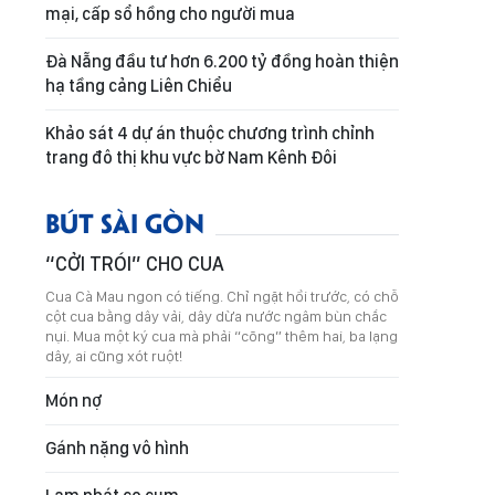
mại, cấp sổ hồng cho người mua
Đà Nẵng đầu tư hơn 6.200 tỷ đồng hoàn thiện
hạ tầng cảng Liên Chiểu
Khảo sát 4 dự án thuộc chương trình chỉnh
trang đô thị khu vực bờ Nam Kênh Đôi
BÚT SÀI GÒN
“CỞI TRÓI” CHO CUA
Cua Cà Mau ngon có tiếng. Chỉ ngặt hồi trước, có chỗ
cột cua bằng dây vải, dây dừa nước ngâm bùn chắc
nụi. Mua một ký cua mà phải “cõng” thêm hai, ba lạng
dây, ai cũng xót ruột!
Món nợ
Gánh nặng vô hình