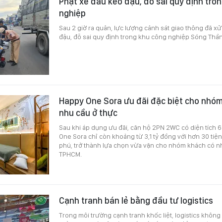
Phạt xe đầu kéo đậu, đỗ sai quy định tro
nghiệp
Sau 2 giờ ra quân, lực lượng cảnh sát giao thông đã x
đậu, đỗ sai quy định trong khu công nghiệp Sóng Thần
Happy One Sora ưu đãi đặc biệt cho nhó
nhu cầu ở thực
Sau khi áp dụng ưu đãi, căn hộ 2PN 2WC có diện tích 
One Sora chỉ còn khoảng từ 3,1 tỷ đồng với hơn 30 tiệ
phú, trở thành lựa chọn vừa vặn cho nhóm khách có nh
TPHCM.
Cạnh tranh bán lẻ bằng đầu tư logistics
Trong môi trường cạnh tranh khốc liệt, logistics không