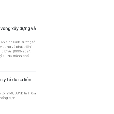
t vọng xây dựng và
 An, tỉnh Bình Dương tổ
y dựng và phát triển",
phố Dĩ An (1999-2024)
ỷ, UBND thành phố...
m y tế do có liên
tối 21-6, UBND tỉnh Gia
hống dịch.