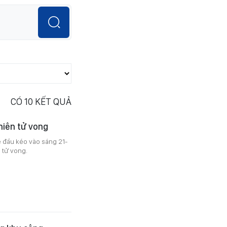
CÓ
10
KẾT QUẢ
niên tử vong
e đầu kéo vào sáng 21-
 tử vong.