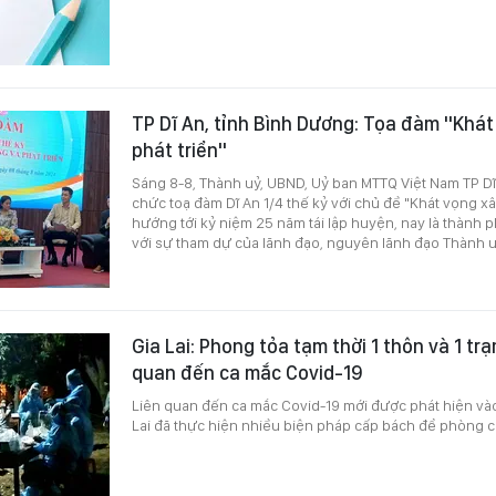
TP Dĩ An, tỉnh Bình Dương: Tọa đàm "Khá
phát triển"
Sáng 8-8, Thành uỷ, UBND, Uỷ ban MTTQ Việt Nam TP Dĩ
chức toạ đàm Dĩ An 1/4 thế kỷ với chủ đề "Khát vọng xâ
hướng tới kỷ niệm 25 năm tái lập huyện, nay là thành 
với sự tham dự của lãnh đạo, nguyên lãnh đạo Thành u
Gia Lai: Phong tỏa tạm thời 1 thôn và 1 trạ
quan đến ca mắc Covid-19
Liên quan đến ca mắc Covid-19 mới được phát hiện vào 
Lai đã thực hiện nhiều biện pháp cấp bách để phòng c