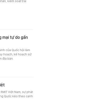
hần, kiểm soát trải
g mại tự do gần
hính của Quốc hội làm
quy hoạch, kế hoạch sử
n địa bàn.
iệt
 RMIT Việt Nam, sự phát
ung Quốc kéo theo cạnh