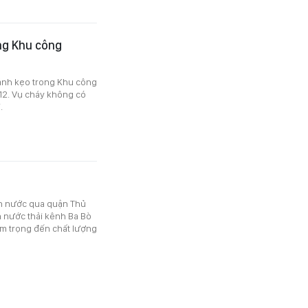
ng Khu công
bánh kẹo trong Khu công
12. Vụ cháy không có
.
ẫn nước qua quận Thủ
 nước thải kênh Ba Bò
m trọng đến chất lượng