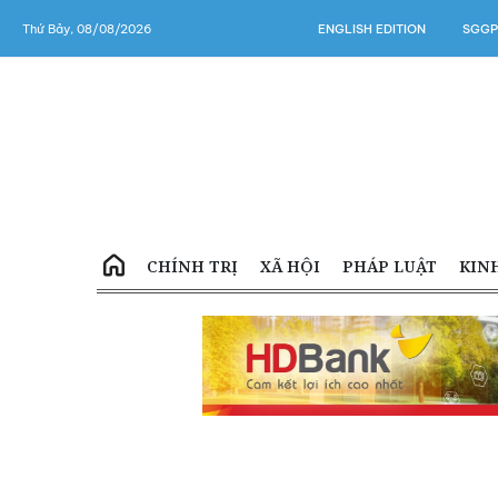
Thứ Bảy, 08/08/2026
ENGLISH EDITION
SGGP
CHÍNH TRỊ
XÃ HỘI
PHÁP LUẬT
KIN