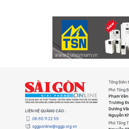
Tổng Biên 
Phó Tổng B
Phạm Văn
Trương Đ
Dương Vă
LIÊN HỆ QUẢNG CÁO :
Nguyễn K
08 65 11 22 55
Phó Tổng T
sggponline@sggp.org.vn