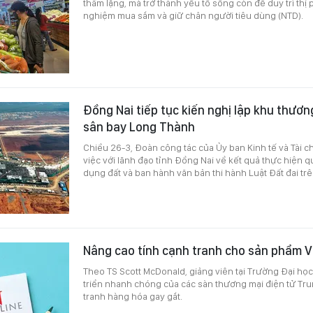
thầm lặng, mà trở thành yếu tố sống còn để duy trì thị p
nghiệm mua sắm và giữ chân người tiêu dùng (NTD).
Đồng Nai tiếp tục kiến nghị lập khu thươn
sân bay Long Thành
Chiều 26-3, Đoàn công tác của Ủy ban Kinh tế và Tài c
việc với lãnh đạo tỉnh Đồng Nai về kết quả thực hiện 
dụng đất và ban hành văn bản thi hành Luật Đất đai trê
Nâng cao tính cạnh tranh cho sản phẩm V
Theo TS Scott McDonald, giảng viên tại Trường Đại học
triển nhanh chóng của các sàn thương mại điện tử Tr
tranh hàng hóa gay gắt.