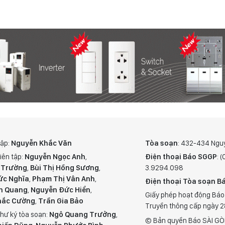
tập:
Nguyễn Khắc Văn
Tòa soạn
: 432-434 Ngu
iên tập:
Nguyễn Ngọc Anh
,
Điện thoại Báo SGGP
: 
 Trường
,
Bùi Thị Hồng Sương
,
3.9294.098
ức Nghĩa
,
Phạm Thị Vân Anh
,
Điện thoại Tòa soạn Bá
n Quang
,
Nguyễn Đức Hiển
,
Giấy phép hoạt động Báo
hắc Cường
,
Trần Gia Bảo
Truyền thông cấp ngày 
hư ký tòa soạn:
Ngô Quang Trưởng
,
© Bản quyền Báo SÀI GÒ