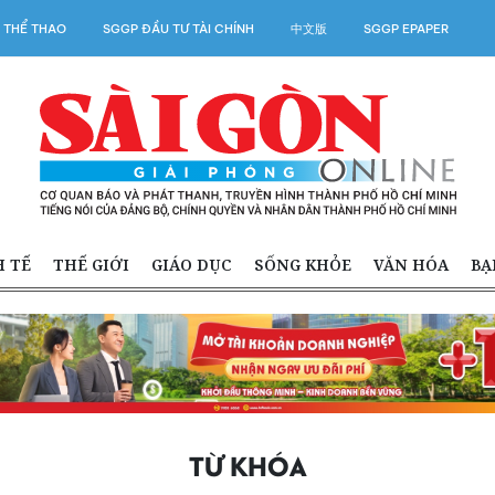
 THỂ THAO
SGGP ĐẦU TƯ TÀI CHÍNH
中文版
SGGP EPAPER
H TẾ
THẾ GIỚI
GIÁO DỤC
SỐNG KHỎE
VĂN HÓA
BẠ
TỪ KHÓA