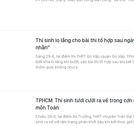
Thí sinh lo lắng cho bài thi tổ hợp sau ng
nhằn"
Sáng 29-6, tại điểm thi THPT Gò Vấp (quận Gò Vấp, TPH
biết khá lo lắng khi bước vào bài thi tổ hợp sau khi kết 
(hôm qua) không như ý.
TPHCM: Thí sinh tươi cười ra về trong cơn
môn Toán
Chiều 28-6, tại điểm thi Trường THPT chuyên Trần Đại N
sinh ra về với tâm trạng phấn khởi sau khi kết thúc giờ