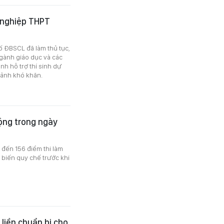
t nghiệp THPT
ố ĐBSCL đã làm thủ tục,
Ngành giáo dục và các
h hỗ trợ thí sinh dự
 cảnh khó khăn.
ộng trong ngày
 đến 156 điểm thi làm
ổ biến quy chế trước khi
.
liền chuẩn bị cho