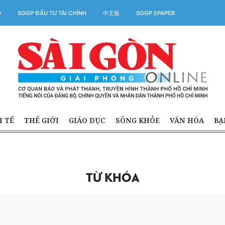
O
SGGP ĐẦU TƯ TÀI CHÍNH
中文版
SGGP EPAPER
H TẾ
THẾ GIỚI
GIÁO DỤC
SỐNG KHỎE
VĂN HÓA
BẠ
TỪ KHÓA