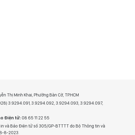
yễn Thị Minh Khai, Phường Bàn Cờ, TP.HCM
(028) 3.9294.091, 3.9294.092, 3.9294.093, 3.9294.097,
o Điện tử:
08 65 11 22 55
 in và Báo Điện tử số 305/GP-BTTTT do Bộ Thông tin và
28-8-2023.