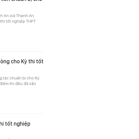
h An (xã Thạnh An,
thi tốt nghiệp THPT
ng cho Kỳ thi tốt
g tác chuẩn bị cho Kỳ
 điểm thi đều đã sẵn
hi tốt nghiệp