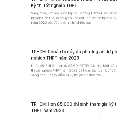
Kỳ thi tốt nghiệp THPT
Sáng 27-6, 42 học sinh lớp 12 Trường THCS-THPT Thạn
huyện Cần Giờ) di chuyển vào đất liền chuẩn bị cho Kỳ 
năm 2023 bắt đầu diễn ra từ chiều nay.
TPHCM: Chuẩn bị đầy đủ phương án dự phò
nghiệp THPT năm 2023
Ngày 26-6, thông tin từ Sở GD-ĐT TPHCM cho biết, côn
thi tốt nghiệp THPT năm 2023 đã hoàn tất, toàn bộ 156
sàng cho 3 ngày diễn ra kỳ thi (từ 27 đến 29-6).
TPHCM: Hơn 85.000 thí sinh tham gia Kỳ t
THPT năm 2023