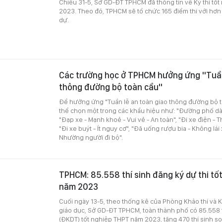
Chiều 31-5, Sở GD-ĐT TPHCM đã thông tin về Kỳ thi tố
2023. Theo đó, TPHCM sẽ tổ chức 165 điểm thi với hơn 
dự.
Các trường học ở TPHCM hưởng ứng "Tuần
thông đường bộ toàn cầu"
Để hưởng ứng "Tuần lễ an toàn giao thông đường bộ t
thể chọn một trong các khẩu hiệu như: "Đường phố d
"Đạp xe - Mạnh khoẻ - Vui vẻ - An toàn", "Đi xe điện - 
"Đi xe buýt - Ít nguy cơ", "Đã uống rượu bia - Không lái
Nhường người đi bộ".
TPHCM: 85.558 thí sinh đăng ký dự thi tố
năm 2023
Cuối ngày 13-5, theo thống kê của Phòng Khảo thí và 
giáo dục, Sở GD-ĐT TPHCM, toàn thành phố có 85.558 t
(ĐKDT) tốt nghiệp THPT năm 2023, tăng 470 thí sinh s