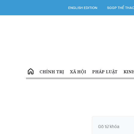
ENGLISH EDITION
SGGP THỂ THA
CHÍNH TRỊ
XÃ HỘI
PHÁP LUẬT
KIN