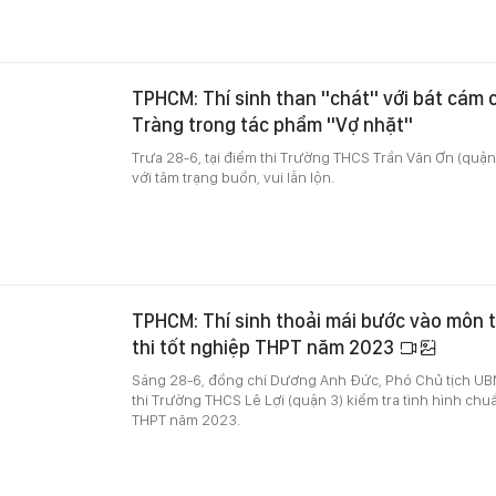
TPHCM: Thí sinh than "chát" với bát cám 
Tràng trong tác phẩm "Vợ nhặt"
Trưa 28-6, tại điểm thi Trường THCS Trần Văn Ơn (quận 1
với tâm trạng buồn, vui lẫn lộn.
TPHCM: Thí sinh thoải mái bước vào môn t
thi tốt nghiệp THPT năm 2023
Sáng 28-6, đồng chí Dương Anh Đức, Phó Chủ tịch U
thi Trường THCS Lê Lợi (quận 3) kiểm tra tình hình chuẩ
THPT năm 2023.