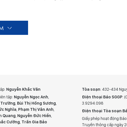
ÊM
tập:
Nguyễn Khắc Văn
Tòa soạn
: 432-434 Ngu
iên tập:
Nguyễn Ngọc Anh
,
Điện thoại Báo SGGP
: 
 Trường
,
Bùi Thị Hồng Sương
,
3.9294.098
ức Nghĩa
,
Phạm Thị Vân Anh
,
Điện thoại Tòa soạn Bá
n Quang
,
Nguyễn Đức Hiển
,
Giấy phép hoạt động Báo
hắc Cường
,
Trần Gia Bảo
Truyền thông cấp ngày 