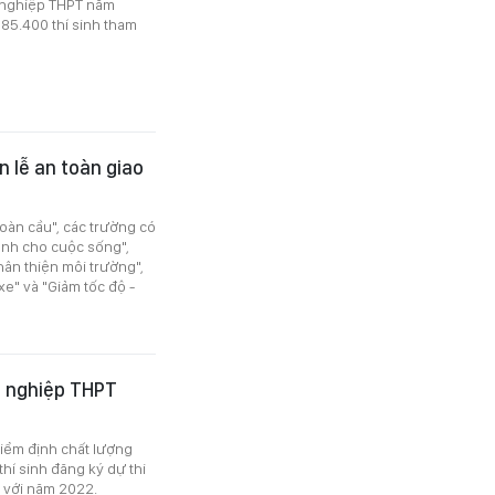
t nghiệp THPT năm
85.400 thí sinh tham
 lễ an toàn giao
oàn cầu", các trường có
ành cho cuộc sống",
Thân thiện môi trường",
 xe" và "Giảm tốc độ -
t nghiệp THPT
Kiểm định chất lượng
hí sinh đăng ký dự thi
o với năm 2022.