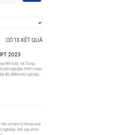
CÓ
13
KẾT QUẢ
THPT 2023
g (46 tuổi, xã Tùng
 thi tốt nghiệp THPT năm
đạt đủ điểm tốt nghiệp.
hội có tâm lý thoải mái
tốt nghiệp. Đề các môn
n.