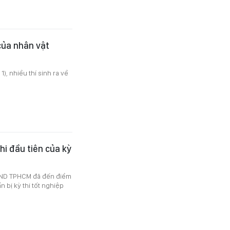
của nhân vật
), nhiều thí sinh ra về
hi đầu tiên của kỳ
BND TPHCM đã đến điểm
n bị kỳ thi tốt nghiệp