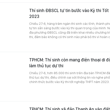
Thí sinh ĐBSCL tự tin bước vào Kỳ thi Tố
2023
Chiều 27-6, hàng trăm ngàn thí sinh các tỉnh, thành ph
tự tin sẵn sàng bước vào kỳ thi quan trọng của mình. 
địa phương ĐBSCL cũng đã triển khai nhiều chương trìn
thi, đảm bảo không có thí sinh nào phải bỏ thi vì hoàn
TPHCM: Thí sinh còn mang điện thoại di đ
làm thủ tục dự thi
Chiều 27-6, hơn 85.000 thí sinh trên địa bàn TPHCM đã
thủ tục dự thi, điều chỉnh sai sót thông tin và nghe ph
chính thức bước vào Kỳ thi tốt nghiệp THPT năm 2023
TPHCM: Thí sinh xã đảo Thạnh An vào đất 