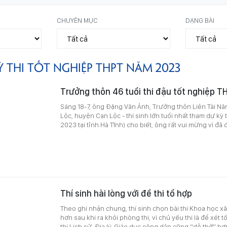
CHUYÊN MỤC
DẠNG BÀI
Ỳ THI TỐT NGHIỆP THPT NĂM 2023
Trưởng thôn 46 tuổi thi đậu tốt nghiệp 
Sáng 18-7, ông Đặng Văn Ảnh, Trưởng thôn Liên Tài Năn
Lộc, huyện Can Lộc - thí sinh lớn tuổi nhất tham dự kỳ
2023 tại tỉnh Hà Tĩnh) cho biết, ông rất vui mừng vì đã 
Thí sinh hài lòng với đề thi tổ hợp
Theo ghi nhận chung, thí sinh chọn bài thi Khoa học xã 
hơn sau khi ra khỏi phòng thi, vì chủ yếu thi là để xét 
thi Lịch sử, Địa lý, Giáo dục công dân cũng “dễ thở” hơ