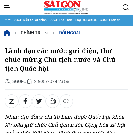
中文
SGGP Đầu tư Tài chính
SGGP Thể Thao
English Edition
SGGP Epaper
CHÍNH TRỊ
ĐỐI NGOẠI
Lãnh đạo các nước gửi điện, thư
chúc mừng Chủ tịch nước và Chủ
tịch Quốc hội
SGGPO
23/05/2024 23:59
Nhân dịp đồng chí Tô Lâm được Quốc hội khóa
XV bầu giữ chức Chủ tịch nước Cộng hòa xã hội
chủ nghĩa Việt Nam, lãnh đạo các nước Nga,