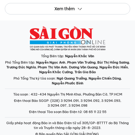
Xem thêm
Tổng Biên tập:
Nguyễn Khắc Văn
Phó Tổng Biên tập:
Nguyễn Ngọc Anh
,
Phạm Văn Trường
,
Bùi Thị Hồng Sương
,
Trương Đức Nghĩa
,
Phạm Thị Vân Anh
,
Dương Văn Quang
,
Nguyễn Đức Hiển
,
Nguyễn Khắc Cường
,
Trần Gia Bảo
Phó Tổng Thư ký tòa soạn:
Ngô Quang Trưởng
,
Nguyễn Chiến Dũng
,
Nguyễn Phước Bình
Tòa soạn
: 432-434 Nguyễn Thị Minh Khai, Phường Bàn Cờ, TP.HCM
Điện thoại Báo SGGP
: (028) 3.9294.091, 3.9294.092, 3.9294.093,
3.9294.097, 3.9294.098
Điện thoại Tòa soạn Báo Điện tử
: 08 65 11 22 55
Giấy phép hoạt động Báo in và Báo Điện tử số 305/GP-BTTTT do Bộ Thông
tin và Truyền thông cấp ngày 28-8-2023.
© Bản quyền Báo SÀI GÒN GIẢI PHÓNG.