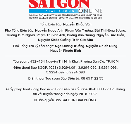
Tổng Biên tập:
Nguyễn Khắc Văn
Phó Tổng Biên tập:
Nguyễn Ngọc Anh
,
Phạm Văn Trường
,
Bùi Thị Hồng Sương
,
Trương Đức Nghĩa
,
Phạm Thị Vân Anh
,
Dương Văn Quang
,
Nguyễn Đức Hiển
,
Nguyễn Khắc Cường
,
Trần Gia Bảo
Phó Tổng Thư ký tòa soạn:
Ngô Quang Trưởng
,
Nguyễn Chiến Dũng
,
Nguyễn Phước Bình
Tòa soạn
: 432-434 Nguyễn Thị Minh Khai, Phường Bàn Cờ, TP.HCM
Điện thoại Báo SGGP
: (028) 3.9294.091, 3.9294.092, 3.9294.093,
3.9294.097, 3.9294.098
Điện thoại Tòa soạn Báo Điện tử
: 08 65 11 22 55
Giấy phép hoạt động Báo in và Báo Điện tử số 305/GP-BTTTT do Bộ Thông
tin và Truyền thông cấp ngày 28-8-2023.
© Bản quyền Báo SÀI GÒN GIẢI PHÓNG.