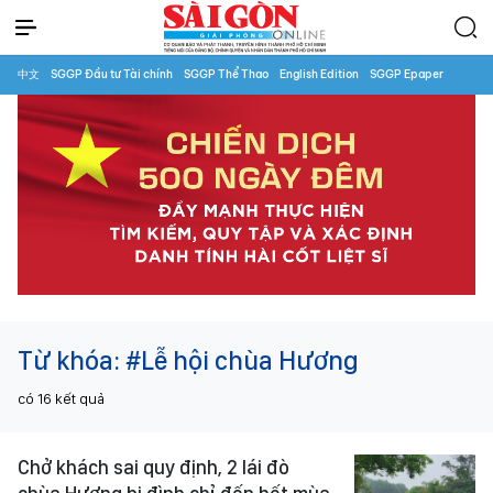
中文
SGGP Đầu tư Tài chính
SGGP Thể Thao
English Edition
SGGP Epaper
Từ khóa:
#Lễ hội chùa Hương
có
16
kết quả
Chở khách sai quy định, 2 lái đò