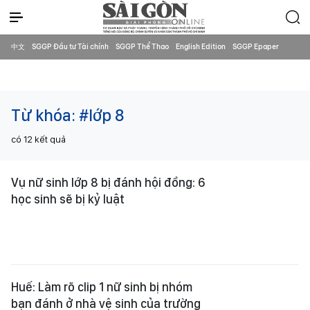
中文
SGGP Đầu tư Tài chính
SGGP Thể Thao
English Edition
SGGP Epaper
Từ khóa:
#lớp 8
có
12
kết quả
Vụ nữ sinh lớp 8 bị đánh hội đồng: 6
học sinh sẽ bị kỷ luật
Huế: Làm rõ clip 1 nữ sinh bị nhóm
bạn đánh ở nhà vệ sinh của trường