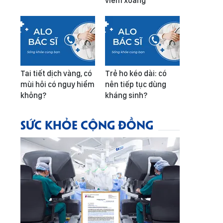
viêm xoang
Tai tiết dịch vàng, có
Trẻ ho kéo dài: có
mùi hôi có nguy hiểm
nên tiếp tục dùng
không?
kháng sinh?
SỨC KHỎE CỘNG ĐỒNG