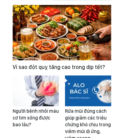
Vì sao đột quỵ tăng cao trong dịp tết?
Người bệnh nhồi máu
Rửa mũi đúng cách
cơ tim sống được
giúp giảm các triệu
bao lâu?
chứng khó chịu trong
viêm mũi dị ứng,