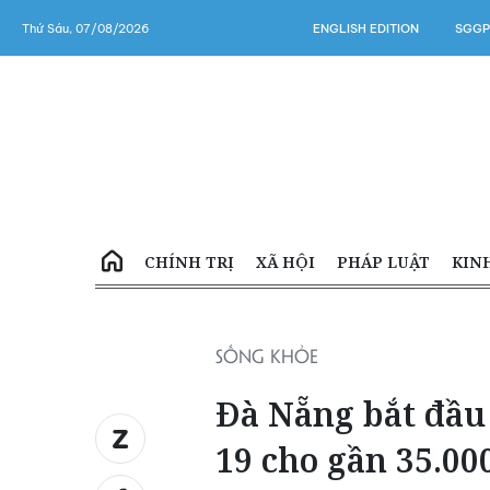
Thứ Sáu, 07/08/2026
ENGLISH EDITION
SGGP
CHÍNH TRỊ
XÃ HỘI
PHÁP LUẬT
KIN
SỐNG KHỎE
Đà Nẵng bắt đầu
19 cho gần 35.000