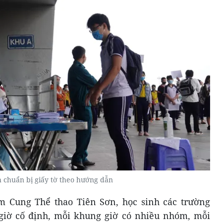
h chuẩn bị giấy tờ theo hướng dẫn
êm Cung Thể thao Tiên Sơn, học sinh các trường
giờ cố định, mỗi khung giờ có nhiều nhóm, mỗi