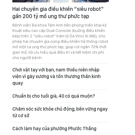
Hai chuyên gia điều khiển “siêu robot”
gần 200 tỷ mổ ung thư phức tạp
Bệnh viện Đa khoa Tâm Anh tiên phong triển khai kỹ
thuật siêu cao cấp Dual Console (buồng điều khiển
kép) trên 2 “siêu robot” trăm tỷ Da Vinci Xi (Mỹ), cho
phép hai chuyên gia cùng điều khiển hệ thống robot
mổ một ca ung thư phức tạp, giúp rút ngắn 70% thời
gian mổ, tối ưu hiệu quả điều trị và tiết kiệm chi phí
cho người bệnh.
Chơi vật tay với bạn, nam thiếu niên nhập
viện vì gãy xương và tổn thương thần kinh
quay
Chuẩn bị cho tuổi già, 40 có quá muộn?
Chăm sóc sức khỏe chủ động, bền vững ngay
từ cơ sở
Cách làm hay của phường Phước Thắng