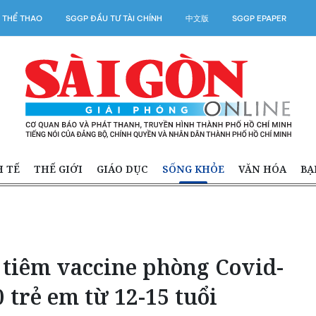
 THỂ THAO
SGGP ĐẦU TƯ TÀI CHÍNH
中文版
SGGP EPAPER
H TẾ
THẾ GIỚI
GIÁO DỤC
SỐNG KHỎE
VĂN HÓA
BẠ
 tiêm vaccine phòng Covid-
 trẻ em từ 12-15 tuổi