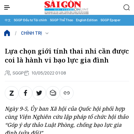
中文
SGGP Đầu tư Tài chính
SGGP Thể Thao
English Edition
SGGP Epaper
CHÍNH TRỊ
Lựa chọn giới tính thai nhi cần được
coi là hành vi bạo lực gia đình
SGGP
10/05/2022 01:08
Ngày 9-5, Ủy ban Xã hội của Quốc hội phối hợp
cùng Viện Nghiên cứu lập pháp tổ chức hội thảo
“Góp ý dự thảo Luật Phòng, chống bạo lực gia
đình (sửa đổi)”.