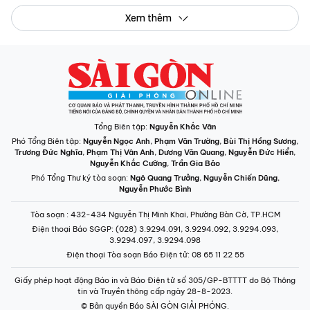
Xem thêm
Tổng Biên tập:
Nguyễn Khắc Văn
Phó Tổng Biên tập:
Nguyễn Ngọc Anh
,
Phạm Văn Trường
,
Bùi Thị Hồng Sương
,
Trương Đức Nghĩa
,
Phạm Thị Vân Anh
,
Dương Văn Quang
,
Nguyễn Đức Hiển
,
Nguyễn Khắc Cường
,
Trần Gia Bảo
Phó Tổng Thư ký tòa soạn:
Ngô Quang Trưởng
,
Nguyễn Chiến Dũng
,
Nguyễn Phước Bình
Tòa soạn
: 432-434 Nguyễn Thị Minh Khai, Phường Bàn Cờ, TP.HCM
Điện thoại Báo SGGP
: (028) 3.9294.091, 3.9294.092, 3.9294.093,
3.9294.097, 3.9294.098
Điện thoại Tòa soạn Báo Điện tử
: 08 65 11 22 55
Giấy phép hoạt động Báo in và Báo Điện tử số 305/GP-BTTTT do Bộ Thông
tin và Truyền thông cấp ngày 28-8-2023.
© Bản quyền Báo SÀI GÒN GIẢI PHÓNG.