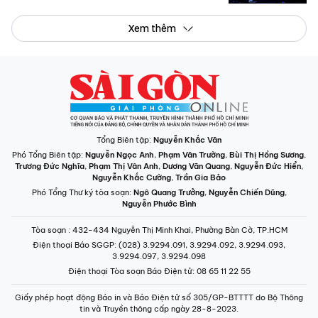
Xem thêm
Tổng Biên tập:
Nguyễn Khắc Văn
Phó Tổng Biên tập:
Nguyễn Ngọc Anh
,
Phạm Văn Trường
,
Bùi Thị Hồng Sương
,
Trương Đức Nghĩa
,
Phạm Thị Vân Anh
,
Dương Văn Quang
,
Nguyễn Đức Hiển
,
Nguyễn Khắc Cường
,
Trần Gia Bảo
Phó Tổng Thư ký tòa soạn:
Ngô Quang Trưởng
,
Nguyễn Chiến Dũng
,
Nguyễn Phước Bình
Tòa soạn
: 432-434 Nguyễn Thị Minh Khai, Phường Bàn Cờ, TP.HCM
Điện thoại Báo SGGP
: (028) 3.9294.091, 3.9294.092, 3.9294.093,
3.9294.097, 3.9294.098
Điện thoại Tòa soạn Báo Điện tử
: 08 65 11 22 55
Giấy phép hoạt động Báo in và Báo Điện tử số 305/GP-BTTTT do Bộ Thông
tin và Truyền thông cấp ngày 28-8-2023.