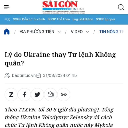
中文
SGGP Đầu tư Tài chính
SGGP Thể Thao
English Edition
SGGP Epaper
ĐA PHƯƠNG TIỆN
VIDEO
TIN NÓNG TR
Lý do Ukraine thay Tư lệnh Không
quân?
baotintuc.vn
31/08/2024 01:45
Theo TTXVN, tối 30-8 (giờ địa phương), Tổng
thống Ukraine Volodymyr Zelensky đã cách
chức Tư lệnh Không quân nước này Mykola