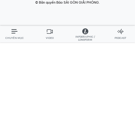
© Bản quyền Báo SÀI GÒN GIẢI PHÓNG.
INFOGRAPHIC /
CHUYÊN MỤC
VIDEO
PODCAST
LONGFORM