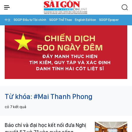
中文
SGGP Đầu tư Tài chính
SGGP Thể Thao
English Edition
SGGP Epaper
Từ khóa:
#Mai Thanh Phong
có
7
kết quả
Báo chí và đại học kết nối đưa Nghị