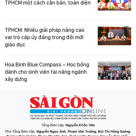
TPHCM một cách căn bản, toàn diện
TPHCM: Nhiều giải pháp nâng cao
vai trò cấp ủy đảng trong đổi mới
giáo dục
Hoa Binh Blue Compass – Học bổng
dành cho sinh viên tài năng ngành
xây dựng
Tổng Biên tập:
Nguyễn Khắc Văn
Phó Tổng Biên tập:
Nguyễn Ngọc Anh
,
Phạm Văn Trường
,
Bùi Thị Hồng Sương
,