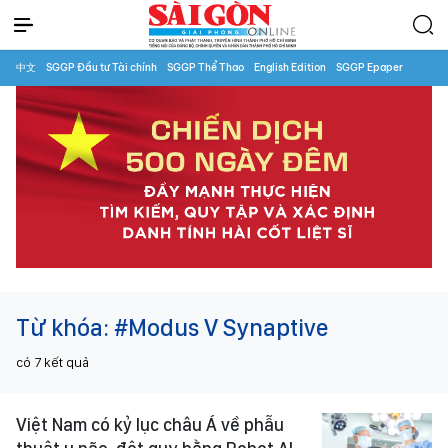
中文
SGGP Đầu tư Tài chính
SGGP Thể Thao
English Edition
SGGP Epaper
Từ khóa:
#Modus V Synaptive
có
7
kết quả
Việt Nam có kỷ lục châu Á về phẫu