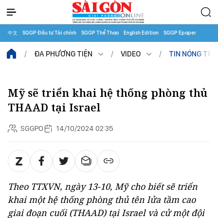
中文
SGGP Đầu tư Tài chính
SGGP Thể Thao
English Edition
SGGP Epaper
ĐA PHƯƠNG TIỆN
VIDEO
TIN NÓNG TR
Mỹ sẽ triển khai hệ thống phòng thủ
THAAD tại Israel
SGGPO
14/10/2024 02:35
Theo TTXVN, ngày 13-10, Mỹ cho biết sẽ triển
khai một hệ thống phòng thủ tên lửa tầm cao
giai đoạn cuối (THAAD) tại Israel và cử một đội