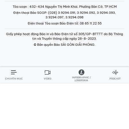
Tòa soạn
: 432-434 Nguyễn Thị Minh Khai, Phường Bàn Cờ, TP.HCM
Điện thoại Báo SGGP
: (028) 3.9294.091, 3.9294.092, 3.9294.093,
3.9294.097, 3.9294.098
Điện thoại Tòa soạn Báo Điện tử
: 08 65 11 22 55
Giấy phép hoạt động Báo in và Báo Điện tử số 305/GP-BTTTT do Bộ Thông
tin và Truyền thông cấp ngày 28-8-2023.
© Bản quyền Báo SÀI GÒN GIẢI PHÓNG.
INFOGRAPHIC /
CHUYÊN MỤC
VIDEO
PODCAST
LONGFORM