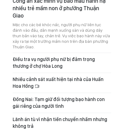
Công an xác minh vụ bảo mẫu hành hạ
nhiều trẻ mầm non ở phường Thuận
Giao
Mặc cho các bé khóc nấc, người phụ nữ liên tục
đánh vào đầu, dằn mạnh xuống sàn và dùng dây
thun bắn vào tay, chân trẻ. Vụ việc bạo hành này vừa
xảy ra tại một trường mầm non trên địa bàn phường
Thuận Giao.
Điều tra vụ người phụ nữ bị đâm trọng
thương ở chợ Hòa Long
Nhiều cảnh sát xuất hiện tại nhà của Huấn
Hoa Hồng
Đồng Nai: Tạm giữ đối tượng bạo hành con
gái riêng của người tình
Lãnh án tù vì nhận tiền chuyển nhầm nhưng
không trả