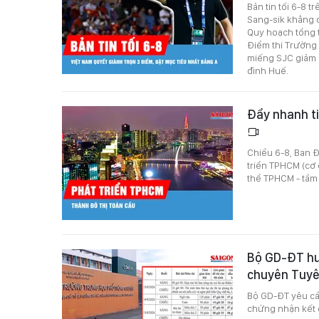
Bản tin tối 6-8 
Sang-sik khẳng 
Quy hoạch tổng t
Điểm thi Trường
miếng SJC giảm 
đình Huế.
Đẩy nhanh t
Chiều 6-8, Ban Đ
triển TPHCM (cơ 
thể TPHCM - tầm
Bộ GD-ĐT hướ
chuyên Tuy
Bộ GD-ĐT yêu cầ
chứng nhận kết q