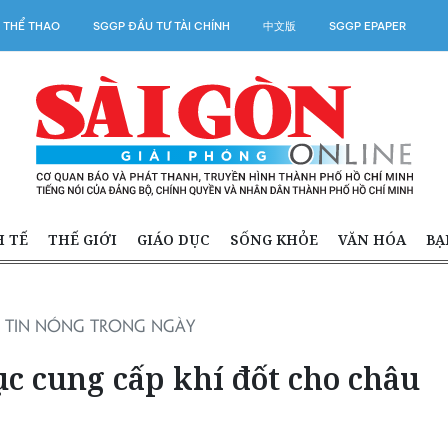
 THỂ THAO
SGGP ĐẦU TƯ TÀI CHÍNH
中文版
SGGP EPAPER
H TẾ
THẾ GIỚI
GIÁO DỤC
SỐNG KHỎE
VĂN HÓA
BẠ
TIN NÓNG TRONG NGÀY
c cung cấp khí đốt cho châu