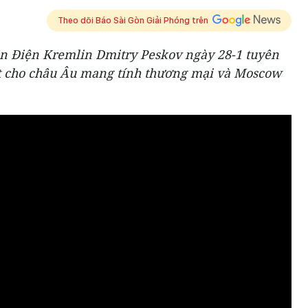
Theo dõi Báo Sài Gòn Giải Phóng trên
n Điện Kremlin Dmitry Peskov ngày 28-1 tuyên
ốt cho châu Âu mang tính thương mại và Moscow