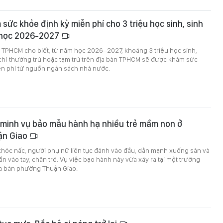
ức khỏe định kỳ miễn phí cho 3 triệu học sinh, sinh
 học 2026-2027
ế TPHCM cho biết, từ năm học 2026–2027, khoảng 3 triệu học sinh,
 chỉ thường trú hoặc tạm trú trên địa bàn TPHCM sẽ được khám sức
ễn phí từ nguồn ngân sách nhà nước.
 minh vụ bảo mẫu hành hạ nhiều trẻ mầm non ở
ận Giao
khóc nấc, người phụ nữ liên tục đánh vào đầu, dằn mạnh xuống sàn và
n vào tay, chân trẻ. Vụ việc bạo hành này vừa xảy ra tại một trường
a bàn phường Thuận Giao.