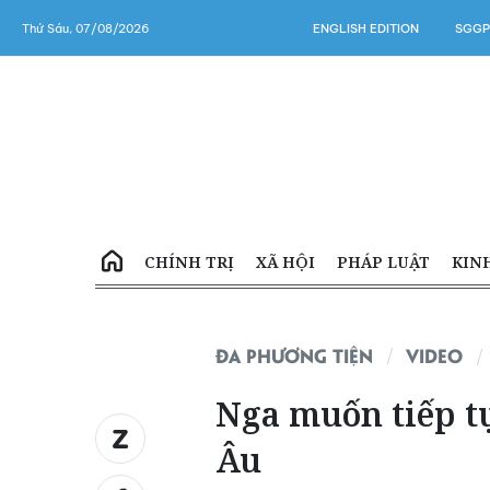
Thứ Sáu, 07/08/2026
ENGLISH EDITION
SGGP
CHÍNH TRỊ
XÃ HỘI
PHÁP LUẬT
KIN
ĐA PHƯƠNG TIỆN
VIDEO
Nga muốn tiếp tụ
Âu