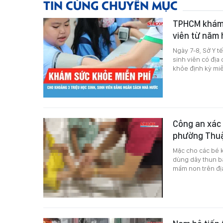
TIN CÙNG CHUYÊN MỤC
TPHCM khám s
viên từ năm
Ngày 7-8, Sở Y t
sinh viên có địa
khỏe định kỳ mi
Công an xác
phường Thu
Mặc cho các bé 
dùng dây thun bắ
mầm non trên đị