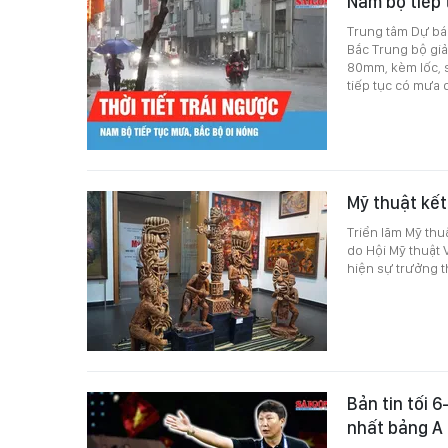
Nam bộ tiếp 
Trung tâm Dự báo
Bắc Trung bộ giả
80mm, kèm lốc, 
tiếp tục có mưa 
Mỹ thuật kết
Triển lãm Mỹ thu
do Hội Mỹ thuật 
hiện sự trưởng t
Bản tin tối 
nhất bảng A