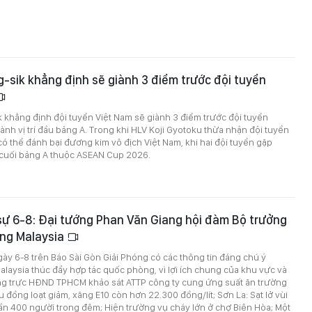
-sik khẳng định sẽ giành 3 điểm trước đội tuyển
 khẳng định đội tuyển Việt Nam sẽ giành 3 điểm trước đội tuyển
nh vị trí đầu bảng A. Trong khi HLV Koji Gyotoku thừa nhận đội tuyển
 thể đánh bại đương kim vô địch Việt Nam, khi hai đội tuyển gặp
n cuối bảng A thuộc ASEAN Cup 2026.
 sự 6-8: Đại tướng Phan Văn Giang hội đàm Bộ trưởng
ng Malaysia
ngày 6-8 trên Báo Sài Gòn Giải Phóng có các thông tin đáng chú ý
Malaysia thúc đẩy hợp tác quốc phòng, vì lợi ích chung của khu vực và
g trực HĐND TPHCM khảo sát ATTP công ty cung ứng suất ăn trường
u đồng loạt giảm, xăng E10 còn hơn 22.300 đồng/lít; Sơn La: Sạt lở vùi
 gần 400 người trong đêm; Hiện trường vụ cháy lớn ở chợ Biên Hòa; Một