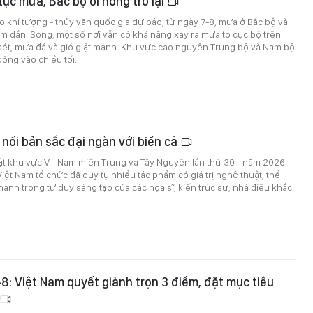
tục mưa, Bắc bộ oi nóng trở lại
 khí tượng - thủy văn quốc gia dự báo, từ ngày 7-8, mưa ở Bắc bộ và
m dần. Song, một số nơi vẫn có khả năng xảy ra mưa to cục bộ trên
sét, mưa đá và gió giật mạnh. Khu vực cao nguyên Trung bộ và Nam bộ
dông vào chiều tối.
 nối bản sắc đại ngàn với biển cả
ật khu vực V - Nam miền Trung và Tây Nguyên lần thứ 30 - năm 2026
Việt Nam tổ chức đã quy tụ nhiều tác phẩm có giá trị nghệ thuật, thể
hành trong tư duy sáng tạo của các họa sĩ, kiến trúc sư, nhà điêu khắc.
6-8: Việt Nam quyết giành trọn 3 điểm, đặt mục tiêu