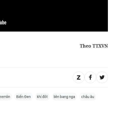
Theo TTXVN
remlin
Biển Đen
khí đốt
liên bang nga
châu âu