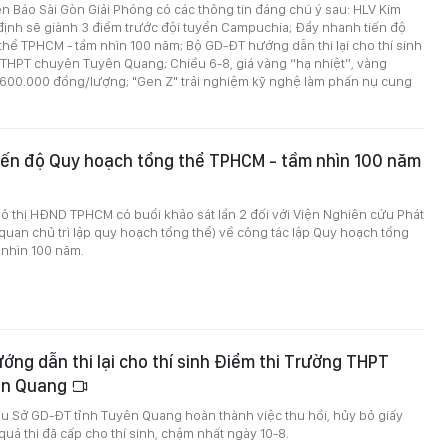
trên Báo Sài Gòn Giải Phóng có các thông tin đáng chú ý sau: HLV Kim
định sẽ giành 3 điểm trước đội tuyển Campuchia; Đẩy nhanh tiến độ
hể TPHCM - tầm nhìn 100 năm; Bộ GD-ĐT hướng dẫn thi lại cho thí sinh
 THPT chuyên Tuyên Quang; Chiều 6-8, giá vàng “hạ nhiệt”, vàng
600.000 đồng/lượng; "Gen Z" trải nghiệm kỹ nghệ làm phấn nụ cung
iến độ Quy hoạch tổng thể TPHCM - tầm nhìn 100 năm
ô thị HĐND TPHCM có buổi khảo sát lần 2 đối với Viện Nghiên cứu Phát
quan chủ trì lập quy hoạch tổng thể) về công tác lập Quy hoạch tổng
 nhìn 100 năm.
ng dẫn thi lại cho thí sinh Điểm thi Trường THPT
ên Quang
u Sở GD-ĐT tỉnh Tuyên Quang hoàn thành việc thu hồi, hủy bỏ giấy
uả thi đã cấp cho thí sinh, chậm nhất ngày 10-8.