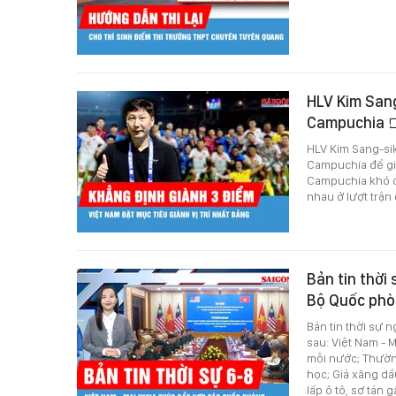
HLV Kim Sang
Campuchia
HLV Kim Sang-sik
Campuchia để già
Campuchia khó có
nhau ở lượt trậ
Bản tin thời
Bộ Quốc phò
Bản tin thời sự 
sau: Việt Nam - 
mỗi nước; Thườn
học; Giá xăng dầ
lấp ô tô, sơ tán